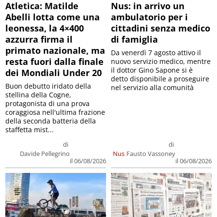
Atletica: Matilde
Nus: in arrivo un
Abelli lotta come una
ambulatorio per i
leonessa, la 4×400
cittadini senza medico
azzurra firma il
di famiglia
primato nazionale, ma
Da venerdì 7 agosto attivo il
resta fuori dalla finale
nuovo servizio medico, mentre
il dottor Gino Sapone si è
dei Mondiali Under 20
detto disponibile a proseguire
Buon debutto iridato della
nel servizio alla comunità
stellina della Cogne,
protagonista di una prova
coraggiosa nell'ultima frazione
della seconda batteria della
staffetta mist...
di
di
Davide Pellegrino
Nus
Fausto Vassoney
il 06/08/2026
il 06/08/2026