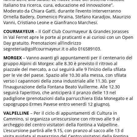
italiano tra ricerca, cura, educazione ed innovazione”.
Moderato da Chiara Gatti, durante l’evento interverranno
Ornella Badery, Domenico Piraina, Stefano Karadjov, Maurizio
Vanni, Cristiano Leone e Gianfranco Marchesi.
COURMAYEUR
– Il Golf Club Courmayeur & Grandes Jorasses
in Val Ferret apre le porte ai praticanti e ai curiosi con un Open
Day gratuito. Prenotazioni all’indirizzo
segreteria@golfcourmayeur.it o allo 016589103.
MORGEX
– Vanno avanti gli appuntamenti per il centenario del
gruppo Alpini di Morgex: alle 8.30 è previsto il ritrovo al
piazzale del mercato, a cui seguirà alle 9 l’inizio della sfilata
per le vie del paese. Spazio alle 10.30 alla messa, con sfilata
verso i capannoni della zona industriale alle 11.30, per
l’inaugurazione della Fontana Beato Vuillerme. Alle 12.30
seguirà l’aperitivo, che anticiperà il pranzo delle 13 nel
padiglione (prenotazioni dalla parrucchiera Elda Monegato e al
capogruppo Ermes Pavese entro venerdì 12 giugno).
VALPELLINE
– Per il ciclo di appuntamenti di Cultura in
Cammino, si organizza un’escursione con ritrovo alle 9 al
archeggio del centro visitatori della Fontina a Valpelline.
L’escursione partirà alle 9.15, con pranzo al sacco alle 13 d
visita guidata al magazzino del Centro visitatori della Fontina