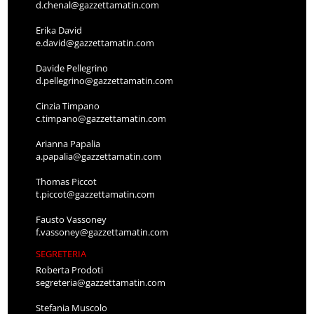
d.chenal@gazzettamatin.com
Erika David
e.david@gazzettamatin.com
Davide Pellegrino
d.pellegrino@gazzettamatin.com
Cinzia Timpano
c.timpano@gazzettamatin.com
Arianna Papalia
a.papalia@gazzettamatin.com
Thomas Piccot
t.piccot@gazzettamatin.com
Fausto Vassoney
f.vassoney@gazzettamatin.com
SEGRETERIA
Roberta Prodoti
segreteria@gazzettamatin.com
Stefania Muscolo