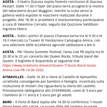
AOSTA
– Il teatro Giacosa ospita l’evento conclusivo di Giacosa
Restart. Dalle 17.30 il foyer del piano terrà accoglierà la mostra
del laboratorio Arcani Maggiori, mentre la scala verso la
galleria vedrà esposte le maschere realizzate durante il
progetto. Alle 18.30 si proietterà il mockumentary partecipativo
a cura di Valentina Corrado, seguito dal Quizzone Valdôtain.
Ingresso libero.
AOSTA
– Sotto i portici di piazza Chanoux torna tra le 9.30 e le
18 il mercato Lo Tsaven di Fondazione Campagna Amica, con
una selezione delle eccellenze agricole valdostane a km 0.
AOSTA
– Per l’Aosta Summer Festival, l’area Live P8 ospita tra le
20.30 e le 22 un concerto dei Queen Rocks, tribute band dei
Queen. Il biglietto è disponibile al seguente link
https://www.ticketsms.it/event/Queen-Tribute-Band-Aosta-
Arena-Live-P8-14-06-2026
.
AYMAVILLES
– Dalle 16.30 si tiene al Castello di Aymavilles
un’attività coinvolgente per bambini e famiglie, incentrata sulla
risoluzione di misteri che riguardano la storia del castello.
Prenotazione obbligatoria allo 0165906040, costo di 3 euro per
i bambini (6-11 anni) e 5 euro per gli adulti.
BARD
– Il Forte di Bard ospita alle 14.30 la conferenza “I musei
fanno bene alla salute. Le nuove sfide del sistema museale