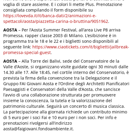
voglia di stare assieme. E i colori li mette Plus. Prenotazione
consigliata compilando il form disponibile su
https://lovevda.it/it/banca-dati/2/animazioni-e-
spettacoli/aosta/piazzetta-carina-o-bruttina/9051962
.
AOSTA
– Per l’Aosta Summer Festival, all’area Live P8 arriva
Promessa, rapper classe 2003 di Milano. L’esibizione è in
programma tra le 18 e le 22 e i biglietti sono disponibili al
seguente link:
https://www.ciaotickets.com/it/biglietti/jailbreak-
promessa-special-guest
.
AOSTA
– Alla Torre dei Balivi, sede del Conservatoire de la
Valle d’Aoste, si organizzano visite guidate ogni 30 minuti dalle
14.30 alle 17. Alle 18:45, nel cortile interno del Conservatorio, è
prevista la firma della convenzione tra la Delegazione e il
Gruppo FAI Giovani Aosta e l’Ordine degli Architetti Pianificatori
Paesaggisti e Conservatori della Valle d’Aosta, che sancisce
l’avvio di una collaborazione strutturata per promuovere
insieme la conoscenza, la tutela e la valorizzazione del
patrimonio culturale. Seguirà un concerto di musica classica.
La partecipazione alla giornata richiede un contributo minimo
di 5 euro per i soci Fai e 10 euro per i non soci. Per info e
prenotazioni rivolgersi all’indirizzo
aosta@faigiovani.fondoambiente.it.