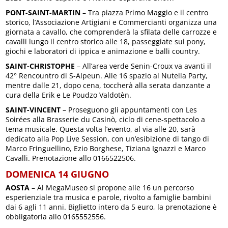
PONT-SAINT-MARTIN
– Tra piazza Primo Maggio e il centro
storico, l’Associazione Artigiani e Commercianti organizza una
giornata a cavallo, che comprenderà la sfilata delle carrozze e
cavalli lungo il centro storico alle 18, passeggiate sui pony,
giochi e laboratori di ippica e animazione e balli country.
SAINT-CHRISTOPHE
– All’area verde Senin-Croux va avanti il
42° Rencountro di S-Alpeun. Alle 16 spazio al Nutella Party,
mentre dalle 21, dopo cena, toccherà alla serata danzante a
cura della Erik e Le Poudzo Valdotèn.
SAINT-VINCENT
– Proseguono gli appuntamenti con Les
Soirées alla Brasserie du Casinò, ciclo di cene-spettacolo a
tema musicale. Questa volta l’evento, al via alle 20, sarà
dedicato alla Pop Live Session, con un’esibizione di tango di
Marco Fringuellino, Ezio Borghese, Tiziana Ignazzi e Marco
Cavalli. Prenotazione allo 0166522506.
DOMENICA 14 GIUGNO
AOSTA
– Al MegaMuseo si propone alle 16 un percorso
esperienziale tra musica e parole, rivolto a famiglie bambini
dai 6 agli 11 anni. Biglietto intero da 5 euro, la prenotazione è
obbligatoria allo 0165552556.