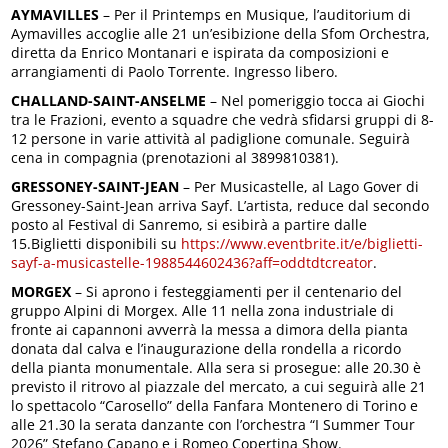
AYMAVILLES
– Per il Printemps en Musique, l’auditorium di
Aymavilles accoglie alle 21 un’esibizione della Sfom Orchestra,
diretta da Enrico Montanari e ispirata da composizioni e
arrangiamenti di Paolo Torrente. Ingresso libero.
CHALLAND-SAINT-ANSELME
– Nel pomeriggio tocca ai Giochi
tra le Frazioni, evento a squadre che vedrà sfidarsi gruppi di 8-
12 persone in varie attività al padiglione comunale. Seguirà
cena in compagnia (prenotazioni al 3899810381).
GRESSONEY-SAINT-JEAN
– Per Musicastelle, al Lago Gover di
Gressoney-Saint-Jean arriva Sayf. L’artista, reduce dal secondo
posto al Festival di Sanremo, si esibirà a partire dalle
15.Biglietti disponibili su
https://www.eventbrite.it/e/biglietti-
sayf-a-musicastelle-1988544602436?aff=oddtdtcreator
.
MORGEX
– Si aprono i festeggiamenti per il centenario del
gruppo Alpini di Morgex. Alle 11 nella zona industriale di
fronte ai capannoni avverrà la messa a dimora della pianta
donata dal calva e l’inaugurazione della rondella a ricordo
della pianta monumentale. Alla sera si prosegue: alle 20.30 è
previsto il ritrovo al piazzale del mercato, a cui seguirà alle 21
lo spettacolo “Carosello” della Fanfara Montenero di Torino e
alle 21.30 la serata danzante con l’orchestra “I Summer Tour
2026” Stefano Capano e i Romeo Copertina Show.