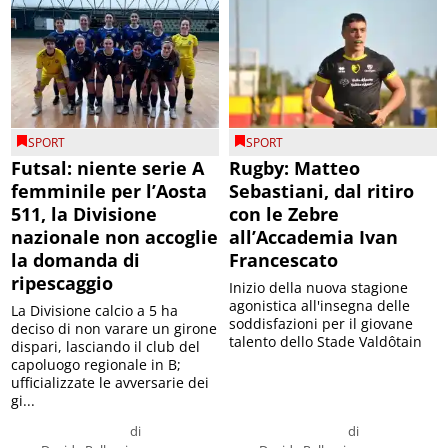
SPORT
SPORT
Futsal: niente serie A
Rugby: Matteo
femminile per l’Aosta
Sebastiani, dal ritiro
511, la Divisione
con le Zebre
nazionale non accoglie
all’Accademia Ivan
la domanda di
Francescato
ripescaggio
Inizio della nuova stagione
agonistica all'insegna delle
La Divisione calcio a 5 ha
soddisfazioni per il giovane
deciso di non varare un girone
talento dello Stade Valdôtain
dispari, lasciando il club del
capoluogo regionale in B;
ufficializzate le avversarie dei
gi...
di
di