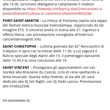
alle 14.30. Iscrizione obbligatoria compilando il modulo
disponibile su
https://lovevda.it/it/banca-dati/2/escursioni-a-
piedi/ollomont/cultura-in-cammino-ollomont/9050294
.
PONT-SAINT-MARTIN
– La chiesa di Fontaney ospita una tappa
del festival storico-musicale Kalendamaya, organizzato da Gli
Invaghiti ETS. Il concerto andrà in scena alle 21: ingresso a
offerta libera, con prenotazione consigliata all’indirizzo
concerti@invaghiti.info.
SAINT-CHRISTOPHE
– L’ultima giornata del 42° Rencountro di
S-Alpeun si apre con la messe delle 11.30, a cui seguirà il
Rancio speciale degli Alpini alle 13, il pomeriggio danzante
dalle 15.30 e la cena conclusiva alle 19.
SAINT-VINCENT
– Proseguono gli appuntamenti con Les
Soirées alla Brasserie du Casinò, ciclo di cene-spettacolo a
tema musicale. Questa volta l’evento, al via alle 20, sarà
dedicato alla Dj Set Night, con Dj Dodo Lancia. Prenotazione
allo 0166522506.
(re.aostanews.it)