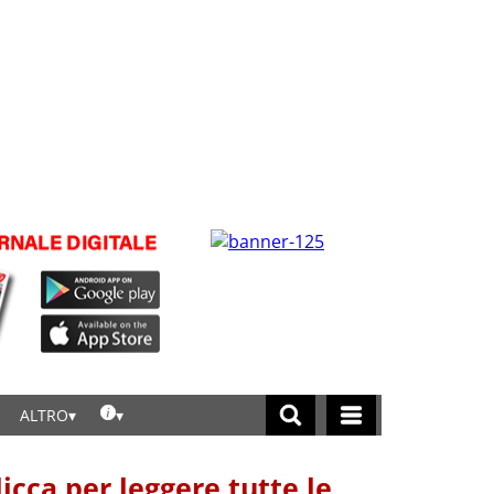
ALTRO
licca per leggere tutte le