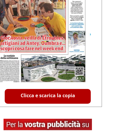
Clicca e scarica la copia