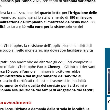
 bilancio per l’anno 2026
, con tanto di
seconda variazione
o
.
erà la realizzazione del
quarto lotto per l’irrigazione delle
ui vanno ad aggiungersi lo stanziamento di
150 mila euro
alizzazione dell’impianto climatizzato dell’asilo nido, 80
alità Le Lou e 30 mila euro per la sistemazione dei
nt-Christophe, la revisione dell’applicazione dei diritti di
ide poco a livello monetario, ma dovrebbe
facilitare la vita
rafici non andrebbe ad alterare gli equilibri complessivi
dino di Saint-Christophe
Paolo Cheney
-. Gli introiti derivanti
irca 30 euro all’anno
e il minore introito verrebbe
mministrativa e dal miglioramento del servizio al
 rilascio di certificati richiesti e trasmessi in modalità
ramento della qualità del servizio per i cittadini e
onale alla riduzione dei tempi di erogazione dei servizi
,
C
i provvedimenti
e l’acquisizione a demanio della strada in località Le