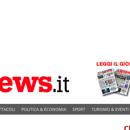
TTACOLI
POLITICA & ECONOMIA
SPORT
TURISMO & EVENTI
C