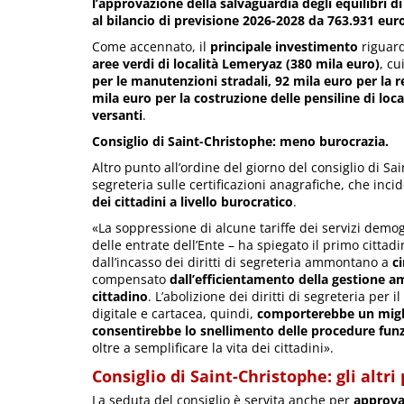
l’approvazione della salvaguardia degli equilibri di
al bilancio di previsione 2026-2028 da 763.931 eur
Come accennato, il
principale investimento
riguard
aree verdi di località Lemeryaz (380 mila euro)
, c
per le manutenzioni stradali, 92 mila euro per la re
mila euro per la costruzione delle pensiline di loc
versanti
.
Consiglio di Saint-Christophe: meno burocrazia.
Altro punto all’ordine del giorno del consiglio di Sai
segreteria sulle certificazioni anagrafiche, che inc
dei cittadini a livello burocratico
.
«La soppressione di alcune tariffe dei servizi demog
delle entrate dell’Ente – ha spiegato il primo citta
dall’incasso dei diritti di segreteria ammontano a
c
compensato
dall’efficientamento della gestione a
cittadino
. L’abolizione dei diritti di segreteria per il
digitale e cartacea, quindi,
comporterebbe un miglio
consentirebbe lo snellimento delle procedure funzi
oltre a semplificare la vita dei cittadini».
Consiglio di Saint-Christophe: gli altr
La seduta del consiglio è servita anche per
approvar