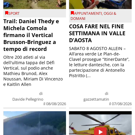
SPORT
APPUNTAMENTI
,
OGGI &
DOMANI
Trail: Daniel Thedy e
COSA FARE NEL FINE
Michela Comola
SETTIMANA IN VALLE
firmano il Vertical
D’AOSTA
Brusson-Bringuez a
tempo di record
SABATO 8 AGOSTO ALLEIN –
All’area verde Le Plan-de-
Oltre 200 atleti al via
Clavel prosegue “ItinerDante”,
dell'ultima tappa del Défì
le letture dantesche, con la
Vertical, sul podio anche
partecipazione di Antonello
Mathieu Brunod, Alex
Pistritto (...
Noussan, Miriam Di Vincenzo
e Kaitlin Allen
di
di
Davide Pellegrino
gazzettamatin
il 08/08/2026
il 07/08/2026