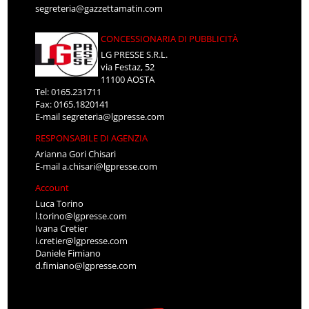
segreteria@gazzettamatin.com
CONCESSIONARIA DI PUBBLICITÀ
LG PRESSE S.R.L.
via Festaz, 52
11100 AOSTA
Tel: 0165.231711
Fax: 0165.1820141
E-mail
segreteria@lgpresse.com
RESPONSABILE DI AGENZIA
Arianna Gori Chisari
E-mail
a.chisari@lgpresse.com
Account
Luca Torino
l.torino@lgpresse.com
Ivana Cretier
i.cretier@lgpresse.com
Daniele Fimiano
d.fimiano@lgpresse.com