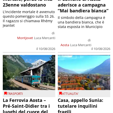
23enne valdostano
aderisce a campagna
“Mai bandiera bianca”
L'incidente mortale è avvenuto
questo pomeriggio sulla SS 26.
Il simbolo della campagna è
Il ragazzo si chiamava Rhémy
una bandiera bianca, che è
Jeantet
stata esposta in Municipio
di
Montjovet
Luca Mercanti
di
Aosta
Luca Mercanti
il 10/08/2026
il 10/08/2026
TRASPORTI
ATTUALITA'
La Ferrovia Aosta –
Casa, appello Sunia:
Pré-Saint-Didier tra i
tutelare inquilini
luoghi del cuore del
fragili