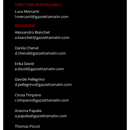
DIRETTORE RESPONSABILE
Luca Mercanti
l.mercanti@gazzettamatin.com
REDAZIONE
Alessandro Bianchet
a.bianchet@gazzettamatin.com
Danila Chenal
d.chenal@gazzettamatin.com
Erika David
e.david@gazzettamatin.com
Davide Pellegrino
d.pellegrino@gazzettamatin.com
Cinzia Timpano
c.timpano@gazzettamatin.com
Arianna Papalia
a.papalia@gazzettamatin.com
Thomas Piccot