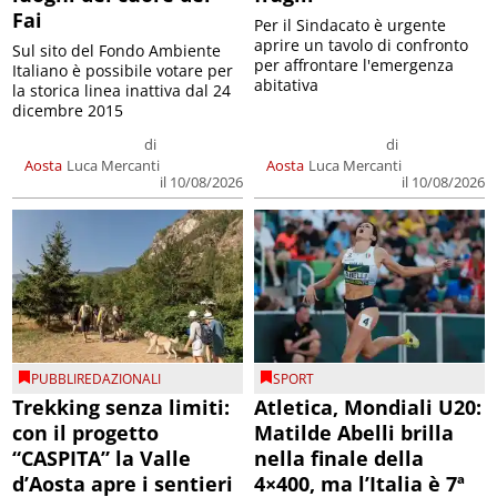
Fai
Per il Sindacato è urgente
aprire un tavolo di confronto
Sul sito del Fondo Ambiente
per affrontare l'emergenza
Italiano è possibile votare per
abitativa
la storica linea inattiva dal 24
dicembre 2015
di
di
Aosta
Luca Mercanti
Aosta
Luca Mercanti
il 10/08/2026
il 10/08/2026
PUBBLIREDAZIONALI
SPORT
Trekking senza limiti:
Atletica, Mondiali U20:
con il progetto
Matilde Abelli brilla
“CASPITA” la Valle
nella finale della
d’Aosta apre i sentieri
4×400, ma l’Italia è 7ª