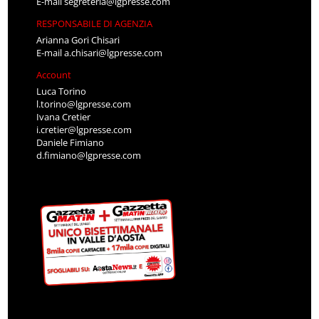
E-mail
segreteria@lgpresse.com
RESPONSABILE DI AGENZIA
Arianna Gori Chisari
E-mail
a.chisari@lgpresse.com
Account
Luca Torino
l.torino@lgpresse.com
Ivana Cretier
i.cretier@lgpresse.com
Daniele Fimiano
d.fimiano@lgpresse.com