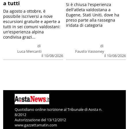
a tutti
Si è chiusa l'esperienza
dell'atleta valdostana a
Da agosto a ottobre, è
Eugene, Stati Uniti, dove ha
possibile iscriversi a nove
preso parte alla rassegna
escursioni gratuite e aperte a
iridata di categoria
tutti in sei comuni valdostani:
un'esperienza alpina
condivisa grazi...
di
di
Luca Mercanti
Fausto Vassoney
il 10/08/2026
il 10/08/2026
Quotidiano online Iscrizione al Tribunale di Aosta n.
8/2012
Autorizzazione del 13/12/2012
www.gazzettamatin.com