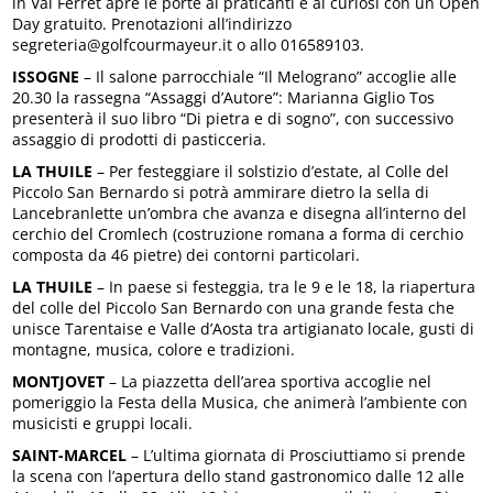
in Val Ferret apre le porte ai praticanti e ai curiosi con un Open
Day gratuito. Prenotazioni all’indirizzo
segreteria@golfcourmayeur.it o allo 016589103.
ISSOGNE
– Il salone parrocchiale “Il Melograno” accoglie alle
20.30 la rassegna “Assaggi d’Autore”: Marianna Giglio Tos
presenterà il suo libro “Di pietra e di sogno”, con successivo
assaggio di prodotti di pasticceria.
LA THUILE
– Per festeggiare il solstizio d’estate, al Colle del
Piccolo San Bernardo si potrà ammirare dietro la sella di
Lancebranlette un’ombra che avanza e disegna all’interno del
cerchio del Cromlech (costruzione romana a forma di cerchio
composta da 46 pietre) dei contorni particolari.
LA THUILE
– In paese si festeggia, tra le 9 e le 18, la riapertura
del colle del Piccolo San Bernardo con una grande festa che
unisce Tarentaise e Valle d’Aosta tra artigianato locale, gusti di
montagne, musica, colore e tradizioni.
MONTJOVET
– La piazzetta dell’area sportiva accoglie nel
pomeriggio la Festa della Musica, che animerà l’ambiente con
musicisti e gruppi locali.
SAINT-MARCEL
– L’ultima giornata di Prosciuttiamo si prende
la scena con l’apertura dello stand gastronomico dalle 12 alle