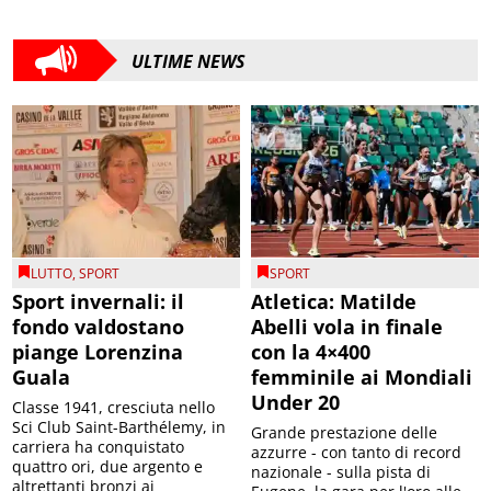
ULTIME NEWS
LUTTO
,
SPORT
SPORT
Sport invernali: il
Atletica: Matilde
fondo valdostano
Abelli vola in finale
piange Lorenzina
con la 4×400
Guala
femminile ai Mondiali
Under 20
Classe 1941, cresciuta nello
Sci Club Saint-Barthélemy, in
Grande prestazione delle
carriera ha conquistato
azzurre - con tanto di record
quattro ori, due argento e
nazionale - sulla pista di
altrettanti bronzi ai