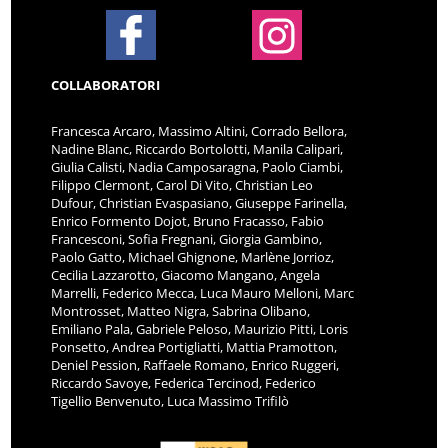
COLLABORATORI
Francesca Arcaro, Massimo Altini, Corrado Bellora,
Nadine Blanc, Riccardo Bortolotti, Manila Calipari,
Giulia Calisti, Nadia Camposaragna, Paolo Ciambi,
Filippo Clermont, Carol Di Vito, Christian Leo
Dufour, Christian Evaspasiano, Giuseppe Farinella,
Enrico Formento Dojot, Bruno Fracasso, Fabio
Francesconi, Sofia Fregnani, Giorgia Gambino,
Paolo Gatto, Michael Ghignone, Marlène Jorrioz,
Cecilia Lazzarotto, Giacomo Mangano, Angela
Marrelli, Federico Mecca, Luca Mauro Melloni, Marc
Montrosset, Matteo Nigra, Sabrina Olibano,
Emiliano Pala, Gabriele Peloso, Maurizio Pitti, Loris
Ponsetto, Andrea Portigliatti, Mattia Pramotton,
Deniel Pession, Raffaele Romano, Enrico Ruggeri,
Riccardo Savoye, Federica Tercinod, Federico
Tigellio Benvenuto, Luca Massimo Trifilò