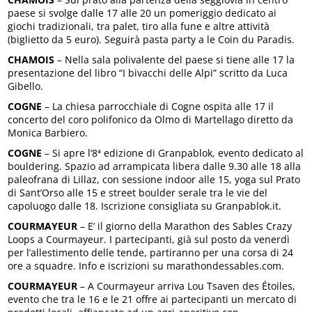
paese si svolge dalle 17 alle 20 un pomeriggio dedicato ai
giochi tradizionali, tra palet, tiro alla fune e altre attività
(biglietto da 5 euro). Seguirà pasta party a le Coin du Paradis.
CHAMOIS
– Nella sala polivalente del paese si tiene alle 17 la
presentazione del libro “I bivacchi delle Alpi” scritto da Luca
Gibello.
COGNE
– La chiesa parrocchiale di Cogne ospita alle 17 il
concerto del coro polifonico da Olmo di Martellago diretto da
Monica Barbiero.
COGNE
– Si apre l’8ª edizione di Granpablok, evento dedicato al
bouldering. Spazio ad arrampicata libera dalle 9.30 alle 18 alla
paleofrana di Lillaz, con sessione indoor alle 15, yoga sul Prato
di Sant’Orso alle 15 e street boulder serale tra le vie del
capoluogo dalle 18. Iscrizione consigliata su Granpablok.it.
COURMAYEUR
– E’ il giorno della Marathon des Sables Crazy
Loops a Courmayeur. I partecipanti, già sul posto da venerdì
per l’allestimento delle tende, partiranno per una corsa di 24
ore a squadre. Info e iscrizioni su marathondessables.com.
COURMAYEUR
– A Courmayeur arriva Lou Tsaven des Étoiles,
evento che tra le 16 e le 21 offre ai partecipanti un mercato di