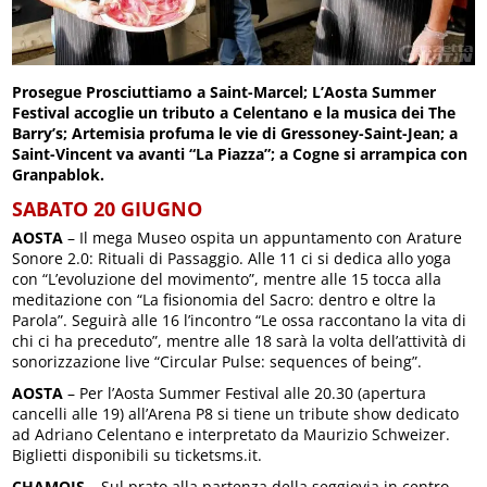
Prosegue Prosciuttiamo a Saint-Marcel; L’Aosta Summer
Festival accoglie un tributo a Celentano e la musica dei The
Barry’s; Artemisia profuma le vie di Gressoney-Saint-Jean; a
Saint-Vincent va avanti “La Piazza”; a Cogne si arrampica con
Granpablok.
SABATO 20 GIUGNO
AOSTA
– Il mega Museo ospita un appuntamento con Arature
Sonore 2.0: Rituali di Passaggio. Alle 11 ci si dedica allo yoga
con “L’evoluzione del movimento”, mentre alle 15 tocca alla
meditazione con “La fisionomia del Sacro: dentro e oltre la
Parola”. Seguirà alle 16 l’incontro “Le ossa raccontano la vita di
chi ci ha preceduto”, mentre alle 18 sarà la volta dell’attività di
sonorizzazione live “Circular Pulse: sequences of being”.
AOSTA
– Per l’Aosta Summer Festival alle 20.30 (apertura
cancelli alle 19) all’Arena P8 si tiene un tribute show dedicato
ad Adriano Celentano e interpretato da Maurizio Schweizer.
Biglietti disponibili su ticketsms.it.
CHAMOIS
– Sul prato alla partenza della seggiovia in centro