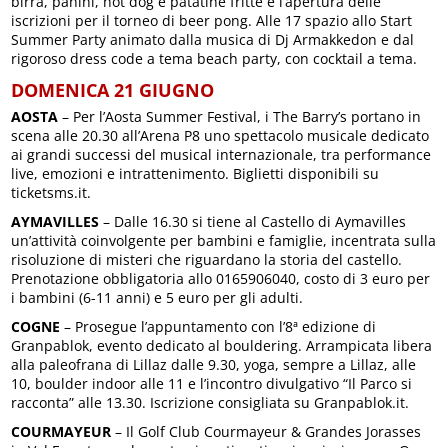
birra, panini, hot dog e patatine fritte e l’apertura delle
iscrizioni per il torneo di beer pong. Alle 17 spazio allo Start
Summer Party animato dalla musica di Dj Armakkedon e dal
rigoroso dress code a tema beach party, con cocktail a tema.
DOMENICA 21 GIUGNO
AOSTA
– Per l’Aosta Summer Festival, i The Barry’s portano in
scena alle 20.30 all’Arena P8 uno spettacolo musicale dedicato
ai grandi successi del musical internazionale, tra performance
live, emozioni e intrattenimento. Biglietti disponibili su
ticketsms.it.
AYMAVILLES
– Dalle 16.30 si tiene al Castello di Aymavilles
un’attività coinvolgente per bambini e famiglie, incentrata sulla
risoluzione di misteri che riguardano la storia del castello.
Prenotazione obbligatoria allo 0165906040, costo di 3 euro per
i bambini (6-11 anni) e 5 euro per gli adulti.
COGNE
– Prosegue l’appuntamento con l’8ª edizione di
Granpablok, evento dedicato al bouldering. Arrampicata libera
alla paleofrana di Lillaz dalle 9.30, yoga, sempre a Lillaz, alle
10, boulder indoor alle 11 e l’incontro divulgativo “Il Parco si
racconta” alle 13.30. Iscrizione consigliata su Granpablok.it.
COURMAYEUR
– Il Golf Club Courmayeur & Grandes Jorasses