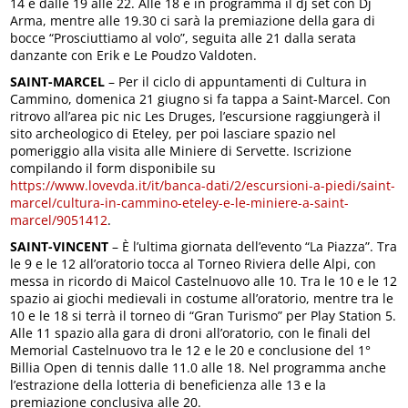
14 e dalle 19 alle 22. Alle 18 è in programma il dj set con Dj
Arma, mentre alle 19.30 ci sarà la premiazione della gara di
bocce “Prosciuttiamo al volo”, seguita alle 21 dalla serata
danzante con Erik e Le Poudzo Valdoten.
SAINT-MARCEL
– Per il ciclo di appuntamenti di Cultura in
Cammino, domenica 21 giugno si fa tappa a Saint-Marcel. Con
ritrovo all’area pic nic Les Druges, l’escursione raggiungerà il
sito archeologico di Eteley, per poi lasciare spazio nel
pomeriggio alla visita alle Miniere di Servette. Iscrizione
compilando il form disponibile su
https://www.lovevda.it/it/banca-dati/2/escursioni-a-piedi/saint-
marcel/cultura-in-cammino-eteley-e-le-miniere-a-saint-
marcel/9051412
.
SAINT-VINCENT
– È l’ultima giornata dell’evento “La Piazza”. Tra
le 9 e le 12 all’oratorio tocca al Torneo Riviera delle Alpi, con
messa in ricordo di Maicol Castelnuovo alle 10. Tra le 10 e le 12
spazio ai giochi medievali in costume all’oratorio, mentre tra le
10 e le 18 si terrà il torneo di “Gran Turismo” per Play Station 5.
Alle 11 spazio alla gara di droni all’oratorio, con le finali del
Memorial Castelnuovo tra le 12 e le 20 e conclusione del 1°
Billia Open di tennis dalle 11.0 alle 18. Nel programma anche
l’estrazione della lotteria di beneficienza alle 13 e la
premiazione conclusiva alle 20.