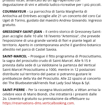
prodotti locali, affiancato ad un agri-aperitivo con
degustazione di vini e attività ludico-ricreative per i più piccoli.
COURMAYEUR
– La parrocchia di Santa Margherita di
Antiochia ad Entrèves accoglie alle 21 un concerto del coro Cai
Uget di Torino, guidato dal maestro Andrea Giovando. Ingresso
gratuito.
GRESSONEY-SAINT-JEAN
– Il centro storico di Gressoney-Saint-
Jean accoglie dalle 10 alle 18 l’evento “Artemisia”, che prevede
l’esposizione di una grande varietà di fiori e piante legati al
territorio. Aperto in contemporanea anche il giardino botanico
allestito nel parco di Castel Savoia.
SAINT-MARCEL
– Prosegue il fitto programma di Prosciuttiamo,
la sagra del prosciutto crudo di Saint-Marcel. Alle 9.15 è
prevista dalla sede di La Valdotaine la partenza del Vertical
Saint-Marcel Prosciuttiamo a 1000, mentre in 12 postazioni
distribuite sul territorio del paese si potranno gustare le
prelibatezze della Via del Prosciutto. Alle 22 spazio al concerto
dei The Bluebeaters&Friends feat Lady Soul Maya & Syl.
SAINT-PIERRE
– Per la rassegna Musicastelle, a Vétan arriva la
celebre voce di Mario Biondi, che intratterrà i presenti dalle
2o. L’evento è gratuito su prenotazione da effettuare su
https://reservations-dms.verticalbooking.com
.