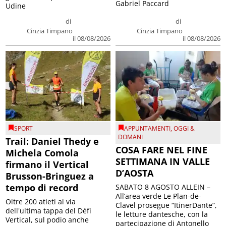
Gabriel Paccard
Udine
di
di
Cinzia Timpano
Cinzia Timpano
il 08/08/2026
il 08/08/2026
SPORT
APPUNTAMENTI
,
OGGI &
DOMANI
Trail: Daniel Thedy e
COSA FARE NEL FINE
Michela Comola
SETTIMANA IN VALLE
firmano il Vertical
D’AOSTA
Brusson-Bringuez a
tempo di record
SABATO 8 AGOSTO ALLEIN –
All’area verde Le Plan-de-
Oltre 200 atleti al via
Clavel prosegue “ItinerDante”,
dell'ultima tappa del Défì
le letture dantesche, con la
Vertical, sul podio anche
partecipazione di Antonello