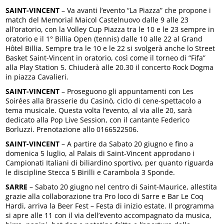
SAINT-VINCENT
– Va avanti l’evento “La Piazza” che propone i
match del Memorial Maicol Castelnuovo dalle 9 alle 23
all’oratorio, con la Volley Cup Piazza tra le 10 e le 23 sempre in
oratorio e il 1° Billia Open (tennis) dalle 10 alle 22 al Grand
Hôtel Billia. Sempre tra le 10 e le 22 si svolgerà anche lo Street
Basket Saint-Vincent in oratorio, così come il torneo di “Fifa”
alla Play Station 5. Chiuderà alle 20.30 il concerto Rock Dogma
in piazza Cavalieri.
SAINT-VINCENT
– Proseguono gli appuntamenti con Les
Soirées alla Brasserie du Casinò, ciclo di cene-spettacolo a
tema musicale. Questa volta l’evento, al via alle 20, sarà
dedicato alla Pop Live Session, con il cantante Federico
Borluzzi. Prenotazione allo 0166522506.
SAINT-VINCENT
– A partire da Sabato 20 giugno e fino a
domenica 5 luglio, al Palais di Saint-Vincent approdano i
Campionati Italiani di biliardino sportivo, per quanto riguarda
le discipline Stecca 5 Birilli e Carambola 3 Sponde.
SARRE
– Sabato 20 giugno nel centro di Saint-Maurice, allestita
grazie alla collaborazione tra Pro loco di Sarre e Bar Le Coq
Hardi, arriva la Beer Fest – Festa di inizio estate. Il programma
si apre alle 11 con il via dell’evento accompagnato da musica,