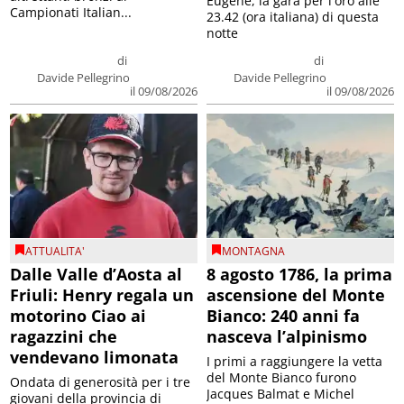
Eugene, la gara per l'oro alle
Campionati Italian...
23.42 (ora italiana) di questa
notte
di
di
Davide Pellegrino
Davide Pellegrino
il 09/08/2026
il 09/08/2026
ATTUALITA'
MONTAGNA
Dalle Valle d’Aosta al
8 agosto 1786, la prima
Friuli: Henry regala un
ascensione del Monte
motorino Ciao ai
Bianco: 240 anni fa
ragazzini che
nasceva l’alpinismo
vendevano limonata
I primi a raggiungere la vetta
del Monte Bianco furono
Ondata di generosità per i tre
Jacques Balmat e Michel
giovani della provincia di