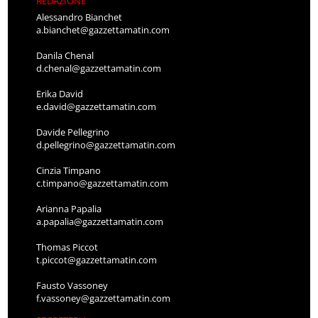
REDAZIONE
Alessandro Bianchet
a.bianchet@gazzettamatin.com
Danila Chenal
d.chenal@gazzettamatin.com
Erika David
e.david@gazzettamatin.com
Davide Pellegrino
d.pellegrino@gazzettamatin.com
Cinzia Timpano
c.timpano@gazzettamatin.com
Arianna Papalia
a.papalia@gazzettamatin.com
Thomas Piccot
t.piccot@gazzettamatin.com
Fausto Vassoney
f.vassoney@gazzettamatin.com