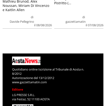
Mathieu Brunod, Alex
Pistritto (...
Noussan, Miriam Di Vincenzo
e Kaitlin Allen
di
di
Davide Pellegrino
gazzettamatin
il 08/08/2026
il 07/08/2026
Quotidiano online Iscrizione al Tribunale di Aosta n.
8/2012
Autorizzazione del 13/12/2012
www.gazzettamatin.com
Editore
LG PRESSE S.R.L.
via Festaz, 52 11100 AOSTA