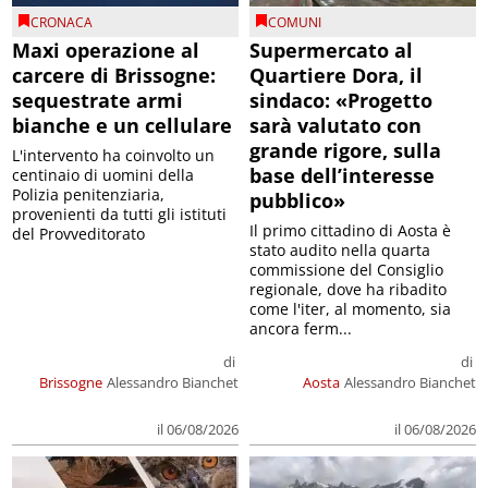
CRONACA
COMUNI
Maxi operazione al
Supermercato al
carcere di Brissogne:
Quartiere Dora, il
sequestrate armi
sindaco: «Progetto
bianche e un cellulare
sarà valutato con
grande rigore, sulla
L'intervento ha coinvolto un
base dell’interesse
centinaio di uomini della
Polizia penitenziaria,
pubblico»
provenienti da tutti gli istituti
Il primo cittadino di Aosta è
del Provveditorato
stato audito nella quarta
commissione del Consiglio
regionale, dove ha ribadito
come l'iter, al momento, sia
ancora ferm...
di
di
Brissogne
Alessandro Bianchet
Aosta
Alessandro Bianchet
il 06/08/2026
il 06/08/2026