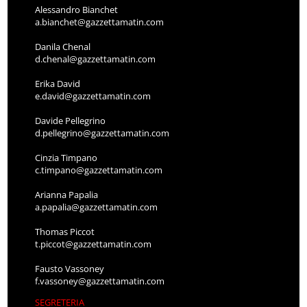
Alessandro Bianchet
a.bianchet@gazzettamatin.com
Danila Chenal
d.chenal@gazzettamatin.com
Erika David
e.david@gazzettamatin.com
Davide Pellegrino
d.pellegrino@gazzettamatin.com
Cinzia Timpano
c.timpano@gazzettamatin.com
Arianna Papalia
a.papalia@gazzettamatin.com
Thomas Piccot
t.piccot@gazzettamatin.com
Fausto Vassoney
f.vassoney@gazzettamatin.com
SEGRETERIA