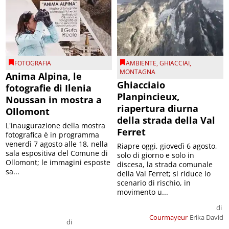
FOTOGRAFIA
AMBIENTE
,
GHIACCIAI
,
MONTAGNA
Anima Alpina, le
Ghiacciaio
fotografie di Ilenia
Planpincieux,
Noussan in mostra a
riapertura diurna
Ollomont
della strada della Val
L'inaugurazione della mostra
Ferret
fotografica è in programma
venerdì 7 agosto alle 18, nella
Riapre oggi, giovedì 6 agosto,
sala espositiva del Comune di
solo di giorno e solo in
Ollomont; le immagini esposte
discesa, la strada comunale
sa...
della Val Ferret; si riduce lo
scenario di rischio, in
movimento u...
di
Courmayeur
Erika David
di