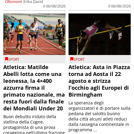
Ollomont
Erika David
il 06/08/2026
il 06/08/2026
SPORT
SPORT
Atletica: Matilde
Atletica: Asta in Piazza
Abelli lotta come una
torna ad Aosta il 22
leonessa, la 4×400
agosto e strizza
azzurra firma il
l’occhio agli Europei di
primato nazionale, ma
Birmingham
resta fuori dalla finale
La speranza degli
dei Mondiali Under 20
organizzatori è di portare sulla
pedana del salotto buono
Buon debutto iridato della
della città alcuni atleti reduci
stellina della Cogne,
dalla rassegna continentale in
protagonista di una prova
programma ...
coraggiosa nell'ultima frazione