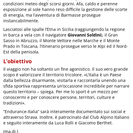
condizioni meteo degli scorsi giorni. Afa, caldo e perenne
esposizione al sole hanno reso difficile la gestione delle scorte
di energia, ma l’avventura di Barmasse prosegue
instancabilmente.
Lasciatosi alle spalle l’Etna in Sicilia (raggiungendo la regione
in barca a vela con il navigatore
Giovanni Soldini
), il Gran
Sasso in Abruzzo, il Monte Vettore nelle Marche e il Monte
Prado in Toscana, l’itinerario prosegue verso le Alpi ed il Nord-
Est della penisola.
L’obiettivo
Il viaggio non ha soltanto un fine agonistico. Il suo vero grande
scopo è valorizzare il territorio tricolore. «L’Italia è un Paese
dalla bellezza disarmante, visitarla e raccontarla unendo una
sfida sportiva rappresenta un’occasione incredibile per narrare
questo territorio – spiega. Per me lo sport è un mezzo per
conoscermi e per conoscere persone, territori, culture e
tradizioni».
“Endurance-Italia” sarà interamente documentato sui social e
attraverso Strava. Inoltre, è patrocinato dal Club Alpino Italiano
e seguito interamente da Luca Rolli e Giacomo Berthet.
(ma.di.)