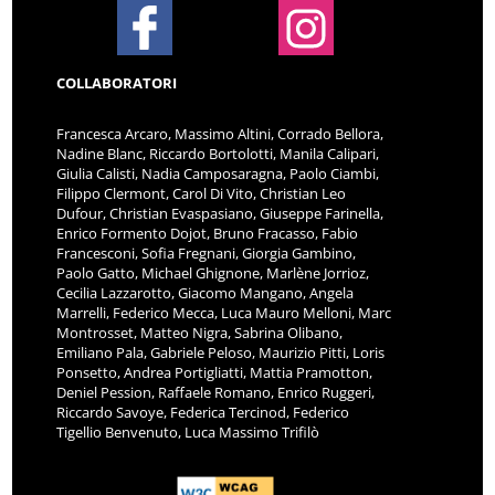
COLLABORATORI
Francesca Arcaro, Massimo Altini, Corrado Bellora,
Nadine Blanc, Riccardo Bortolotti, Manila Calipari,
Giulia Calisti, Nadia Camposaragna, Paolo Ciambi,
Filippo Clermont, Carol Di Vito, Christian Leo
Dufour, Christian Evaspasiano, Giuseppe Farinella,
Enrico Formento Dojot, Bruno Fracasso, Fabio
Francesconi, Sofia Fregnani, Giorgia Gambino,
Paolo Gatto, Michael Ghignone, Marlène Jorrioz,
Cecilia Lazzarotto, Giacomo Mangano, Angela
Marrelli, Federico Mecca, Luca Mauro Melloni, Marc
Montrosset, Matteo Nigra, Sabrina Olibano,
Emiliano Pala, Gabriele Peloso, Maurizio Pitti, Loris
Ponsetto, Andrea Portigliatti, Mattia Pramotton,
Deniel Pession, Raffaele Romano, Enrico Ruggeri,
Riccardo Savoye, Federica Tercinod, Federico
Tigellio Benvenuto, Luca Massimo Trifilò