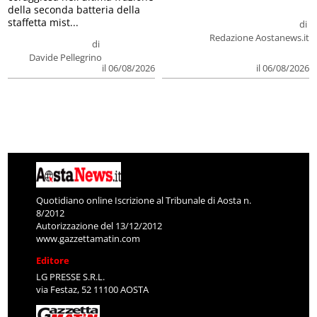
della seconda batteria della
staffetta mist...
di
Redazione Aostanews.it
di
Davide Pellegrino
il 06/08/2026
il 06/08/2026
Quotidiano online Iscrizione al Tribunale di Aosta n.
8/2012
Autorizzazione del 13/12/2012
www.gazzettamatin.com
Editore
LG PRESSE S.R.L.
via Festaz, 52 11100 AOSTA