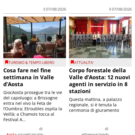
il 07/08/2026
il 07/08/2026
TURISMO & TEMPO LIBERO
ATTUALITA'
Cosa fare nel fine
Corpo forestale della
settimana in Valle
Valle d’Aosta: 12 nuovi
d’Aosta
agenti in servizio in 8
stazioni
GiocAosta prosegue tra le vie
del capoluogo; a Brissogne
Questa mattina, a palazzo
entra nel vivo la Feta de
regionale, si è tenuta la
l’Oumbra; Etroubles ospita la
cerimonia di giuramento
Veillà; a Chamois tocca al
Festival A...
di
di
Aosta
gazzettamatin
ethienne bredy