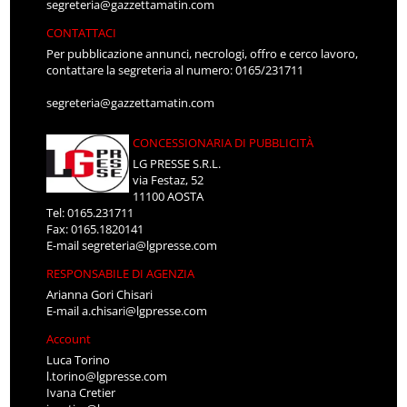
segreteria@gazzettamatin.com
CONTATTACI
Per pubblicazione annunci, necrologi, offro e cerco lavoro,
contattare la segreteria al numero: 0165/231711
segreteria@gazzettamatin.com
CONCESSIONARIA DI PUBBLICITÀ
LG PRESSE S.R.L.
via Festaz, 52
11100 AOSTA
Tel: 0165.231711
Fax: 0165.1820141
E-mail
segreteria@lgpresse.com
RESPONSABILE DI AGENZIA
Arianna Gori Chisari
E-mail
a.chisari@lgpresse.com
Account
Luca Torino
l.torino@lgpresse.com
Ivana Cretier