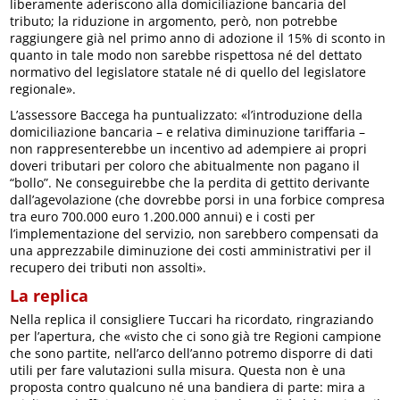
liberamente aderiscono alla domiciliazione bancaria del
tributo; la riduzione in argomento, però, non potrebbe
raggiungere già nel primo anno di adozione il 15% di sconto in
quanto in tale modo non sarebbe rispettosa né del dettato
normativo del legislatore statale né di quello del legislatore
regionale».
L’assessore Baccega ha puntualizzato: «l’introduzione della
domiciliazione bancaria – e relativa diminuzione tariffaria –
non rappresenterebbe un incentivo ad adempiere ai propri
doveri tributari per coloro che abitualmente non pagano il
“bollo”. Ne conseguirebbe che la perdita di gettito derivante
dall’agevolazione (che dovrebbe porsi in una forbice compresa
tra euro 700.000 euro 1.200.000 annui) e i costi per
l’implementazione del servizio, non sarebbero compensati da
una apprezzabile diminuzione dei costi amministrativi per il
recupero dei tributi non assolti».
La replica
Nella replica il consigliere Tuccari ha ricordato, ringraziando
per l’apertura, che «visto che ci sono già tre Regioni campione
che sono partite, nell’arco dell’anno potremo disporre di dati
utili per fare valutazioni sulla misura. Questa non è una
proposta contro qualcuno né una bandiera di parte: mira a