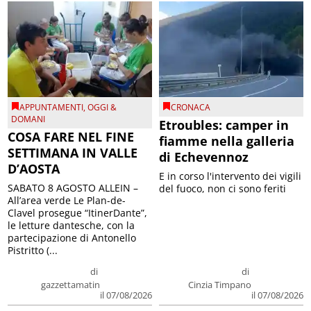
APPUNTAMENTI
,
OGGI &
CRONACA
DOMANI
Etroubles: camper in
COSA FARE NEL FINE
fiamme nella galleria
SETTIMANA IN VALLE
di Echevennoz
D’AOSTA
E in corso l'intervento dei vigili
SABATO 8 AGOSTO ALLEIN –
del fuoco, non ci sono feriti
All’area verde Le Plan-de-
Clavel prosegue “ItinerDante”,
le letture dantesche, con la
partecipazione di Antonello
Pistritto (...
di
di
gazzettamatin
Cinzia Timpano
il 07/08/2026
il 07/08/2026