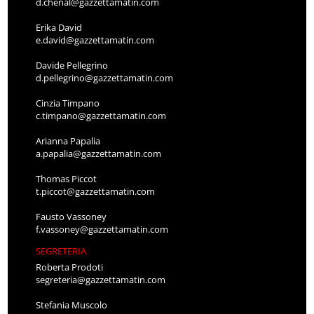
d.chenal@gazzettamatin.com
Erika David
e.david@gazzettamatin.com
Davide Pellegrino
d.pellegrino@gazzettamatin.com
Cinzia Timpano
c.timpano@gazzettamatin.com
Arianna Papalia
a.papalia@gazzettamatin.com
Thomas Piccot
t.piccot@gazzettamatin.com
Fausto Vassoney
f.vassoney@gazzettamatin.com
SEGRETERIA
Roberta Prodoti
segreteria@gazzettamatin.com
Stefania Muscolo