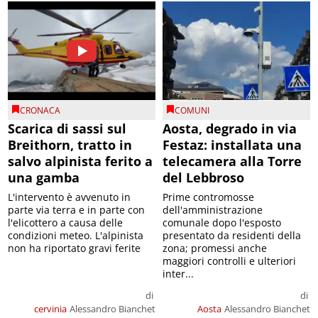
CRONACA
COMUNI
Scarica di sassi sul
Aosta, degrado in via
Breithorn, tratto in
Festaz: installata una
salvo alpinista ferito a
telecamera alla Torre
una gamba
del Lebbroso
L'intervento è avvenuto in
Prime contromosse
parte via terra e in parte con
dell'amministrazione
l'elicottero a causa delle
comunale dopo l'esposto
condizioni meteo. L'alpinista
presentato da residenti della
non ha riportato gravi ferite
zona; promessi anche
maggiori controlli e ulteriori
inter...
di
di
cervinia
Alessandro Bianchet
Aosta
Alessandro Bianchet