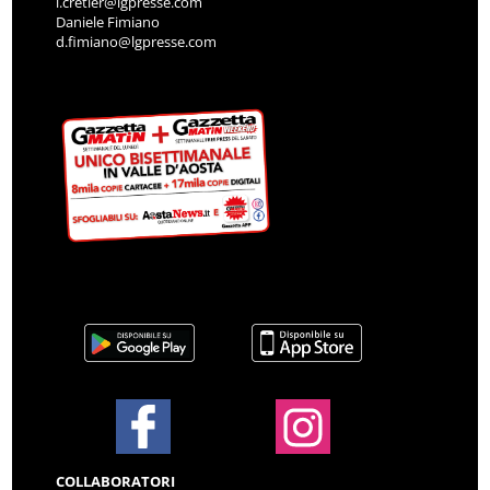
i.cretier@lgpresse.com
Daniele Fimiano
d.fimiano@lgpresse.com
COLLABORATORI