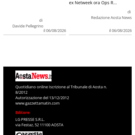
ex Netweek ora Ops R...
di
Redazione Aosta News
di
Davide Pellegrino
il 06/08/2026
il 06/08/2026
Quotidiano online Iscrizione al Tribunale di Aosta n.
8/2012
Autorizzazione del 13/12/2012
www.gazzettamatin.com
Editore
LG PRESSE S.R.L.
via Festaz, 52 11100 AOSTA