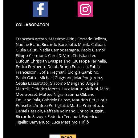
COLLABORATORI
Francesca Arcaro, Massimo Altini, Corrado Bellora,
Nadine Blanc, Riccardo Bortolotti, Manila Calipari,
Giulia Calisti, Nadia Camposaragna, Paolo Ciambi,
Filippo Clermont, Carol Di Vito, Christian Leo
Dufour, Christian Evaspasiano, Giuseppe Farinella,
Enrico Formento Dojot, Bruno Fracasso, Fabio
Francesconi, Sofia Fregnani, Giorgia Gambino,
Paolo Gatto, Michael Ghignone, Marlène Jorrioz,
Cecilia Lazzarotto, Giacomo Mangano, Angela
Marrelli, Federico Mecca, Luca Mauro Melloni, Marc
Montrosset, Matteo Nigra, Sabrina Olibano,
Emiliano Pala, Gabriele Peloso, Maurizio Pitti, Loris
Ponsetto, Andrea Portigliatti, Mattia Pramotton,
Deniel Pession, Raffaele Romano, Enrico Ruggeri,
Riccardo Savoye, Federica Tercinod, Federico
Tigellio Benvenuto, Luca Massimo Trifilò