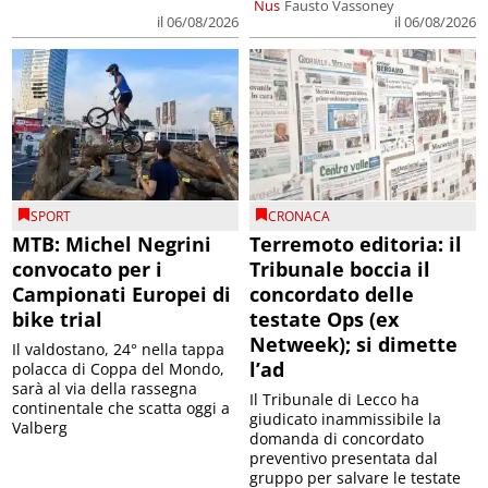
Nus
Fausto Vassoney
il 06/08/2026
il 06/08/2026
SPORT
CRONACA
MTB: Michel Negrini
Terremoto editoria: il
convocato per i
Tribunale boccia il
Campionati Europei di
concordato delle
bike trial
testate Ops (ex
Netweek); si dimette
Il valdostano, 24° nella tappa
l’ad
polacca di Coppa del Mondo,
sarà al via della rassegna
Il Tribunale di Lecco ha
continentale che scatta oggi a
giudicato inammissibile la
Valberg
domanda di concordato
preventivo presentata dal
gruppo per salvare le testate