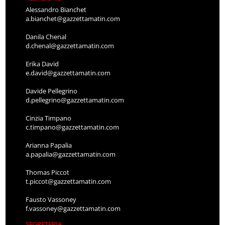
Alessandro Bianchet
a.bianchet@gazzettamatin.com
Danila Chenal
d.chenal@gazzettamatin.com
Erika David
e.david@gazzettamatin.com
Davide Pellegrino
d.pellegrino@gazzettamatin.com
Cinzia Timpano
c.timpano@gazzettamatin.com
Arianna Papalia
a.papalia@gazzettamatin.com
Thomas Piccot
t.piccot@gazzettamatin.com
Fausto Vassoney
f.vassoney@gazzettamatin.com
SEGRETERIA