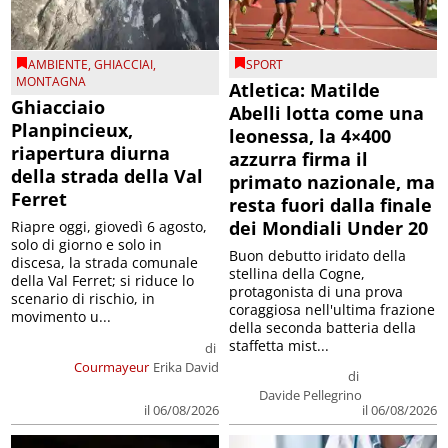
AMBIENTE
,
GHIACCIAI
,
SPORT
MONTAGNA
Atletica: Matilde
Ghiacciaio
Abelli lotta come una
Planpincieux,
leonessa, la 4×400
riapertura diurna
azzurra firma il
della strada della Val
primato nazionale, ma
Ferret
resta fuori dalla finale
dei Mondiali Under 20
Riapre oggi, giovedì 6 agosto,
solo di giorno e solo in
Buon debutto iridato della
discesa, la strada comunale
stellina della Cogne,
della Val Ferret; si riduce lo
protagonista di una prova
scenario di rischio, in
coraggiosa nell'ultima frazione
movimento u...
della seconda batteria della
staffetta mist...
di
Courmayeur
Erika David
di
Davide Pellegrino
il 06/08/2026
il 06/08/2026