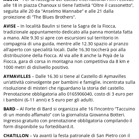
alle 18 in piazza Chanoux si tiene l’attività “Oltre il cassonetto”,
seguita alle 20 da “Anselmo Wannabe” e alle 21 dalla
proiezione di “The Blues Brothers”.
AVISE
– In località Baulin si tiene la Sagra de la Fiocca,
tradizionale appuntamento dedicato alla panna montata fatta
a mano. Alle 9.30 si apre con escursioni sul territorio in
compagnia di una guida, mentre alle 12.30 spazio al pranzo
all’aperto con specialità locali. Dalle 16.30 toccherà poi alla
distribuzione della Fiocca. Al via alle 8 anche la Poyà de la
Fiocca, gara di corsa in montagna non competitiva da 8 km e
1000 metri di dislivello positivo.
AYMAVILLES
– Dalle 16.30 si tiene al Castello di Aymavilles
un’attività coinvolgente per bambini e famiglie, incentrata sulla
risoluzione di misteri che riguardano la storia del castello.
Prenotazione obbligatoria allo 0165906040, costo di 3 euro per
i bambini (6-11 anni) e 5 euro per gli adulti.
BARD
– Al Forte di Bard si organizza alle 16 l’incontro “Taccuino
di un mondo affamato” con la giornalista Giovanna Botteri.
Ingresso gratuito con prenotazione obbligatoria compilando il
form disponibile su fortedibard.it.
CHATILLON
– Va avanti la festa patronale di San Pietro con il