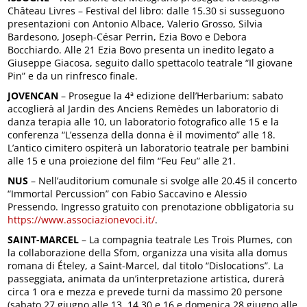
Château Livres – Festival del libro: dalle 15.30 si susseguono
presentazioni con Antonio Albace, Valerio Grosso, Silvia
Bardesono, Joseph-César Perrin, Ezia Bovo e Debora
Bocchiardo. Alle 21 Ezia Bovo presenta un inedito legato a
Giuseppe Giacosa, seguito dallo spettacolo teatrale “Il giovane
Pin” e da un rinfresco finale.
JOVENCAN
– Prosegue la 4ª edizione dell’Herbarium: sabato
accoglierà al Jardin des Anciens Remèdes un laboratorio di
danza terapia alle 10, un laboratorio fotografico alle 15 e la
conferenza “L’essenza della donna è il movimento” alle 18.
L’antico cimitero ospiterà un laboratorio teatrale per bambini
alle 15 e una proiezione del film “Feu Feu” alle 21.
NUS
– Nell’auditorium comunale si svolge alle 20.45 il concerto
“Immortal Percussion” con Fabio Saccavino e Alessio
Pressendo. Ingresso gratuito con prenotazione obbligatoria su
https://www.associazionevoci.it/
.
SAINT-MARCEL
– La compagnia teatrale Les Trois Plumes, con
la collaborazione della Sfom, organizza una visita alla domus
romana di Ételey, a Saint-Marcel, dal titolo “Dislocations”. La
passeggiata, animata da un’interpretazione artistica, durerà
circa 1 ora e mezza e prevede turni da massimo 20 persone
(sabato 27 giugno alle 13, 14.30 e 16 e domenica 28 giugno alle