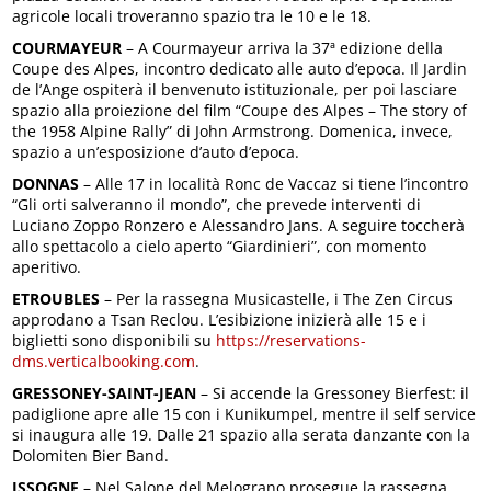
agricole locali troveranno spazio tra le 10 e le 18.
COURMAYEUR
– A Courmayeur arriva la 37ª edizione della
Coupe des Alpes, incontro dedicato alle auto d’epoca. Il Jardin
de l’Ange ospiterà il benvenuto istituzionale, per poi lasciare
spazio alla proiezione del film “Coupe des Alpes – The story of
the 1958 Alpine Rally” di John Armstrong. Domenica, invece,
spazio a un’esposizione d’auto d’epoca.
DONNAS
– Alle 17 in località Ronc de Vaccaz si tiene l’incontro
“Gli orti salveranno il mondo”, che prevede interventi di
Luciano Zoppo Ronzero e Alessandro Jans. A seguire toccherà
allo spettacolo a cielo aperto “Giardinieri”, con momento
aperitivo.
ETROUBLES
– Per la rassegna Musicastelle, i The Zen Circus
approdano a Tsan Reclou. L’esibizione inizierà alle 15 e i
biglietti sono disponibili su
https://reservations-
dms.verticalbooking.com
.
GRESSONEY-SAINT-JEAN
– Si accende la Gressoney Bierfest: il
padiglione apre alle 15 con i Kunikumpel, mentre il self service
si inaugura alle 19. Dalle 21 spazio alla serata danzante con la
Dolomiten Bier Band.
ISSOGNE
– Nel Salone del Melograno prosegue la rassegna