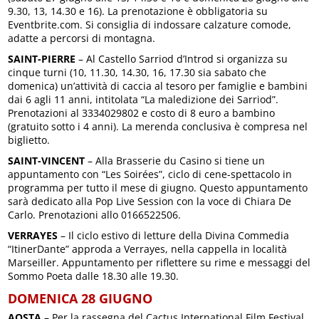
9.30, 13, 14.30 e 16). La prenotazione è obbligatoria su
Eventbrite.com. Si consiglia di indossare calzature comode,
adatte a percorsi di montagna.
SAINT-PIERRE
– Al Castello Sarriod d’Introd si organizza su
cinque turni (10, 11.30, 14.30, 16, 17.30 sia sabato che
domenica) un’attività di caccia al tesoro per famiglie e bambini
dai 6 agli 11 anni, intitolata “La maledizione dei Sarriod”.
Prenotazioni al 3334029802 e costo di 8 euro a bambino
(gratuito sotto i 4 anni). La merenda conclusiva è compresa nel
biglietto.
SAINT-VINCENT
– Alla Brasserie du Casino si tiene un
appuntamento con “Les Soirées”, ciclo di cene-spettacolo in
programma per tutto il mese di giugno. Questo appuntamento
sarà dedicato alla Pop Live Session con la voce di Chiara De
Carlo. Prenotazioni allo 0166522506.
VERRAYES
– Il ciclo estivo di letture della Divina Commedia
“ItinerDante” approda a Verrayes, nella cappella in località
Marseiller. Appuntamento per riflettere su rime e messaggi del
Sommo Poeta dalle 18.30 alle 19.30.
DOMENICA 28 GIUGNO
AOSTA
– Per la rassegna del Cactus International Film Festival,