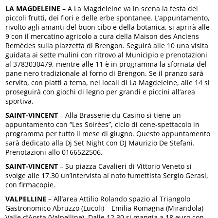
LA MAGDELEINE
– A La Magdeleine va in scena la festa dei
piccoli frutti, dei fiori e delle erbe spontanee. L’appuntamento,
rivolto agli amanti del buon cibo e della botanica, si aprirà alle
9 con il mercatino agricolo a cura della Maison des Anciens
Remèdes sulla piazzetta di Brengon. Seguirà alle 10 una visita
guidata ai sette mulini con ritrovo al Municipio e prenotazioni
al 3783030479, mentre alle 11 è in programma la sfornata del
pane nero tradizionale al forno di Brengon. Se il pranzo sarà
servito, con piatti a tema, nei locali di La Magdeleine, alle 14 si
proseguirà con giochi di legno per grandi e piccini all’area
sportiva.
SAINT-VINCENT
– Alla Brasserie du Casino si tiene un
appuntamento con “Les Soirées”, ciclo di cene-spettacolo in
programma per tutto il mese di giugno. Questo appuntamento
sarà dedicato alla Dj Set Night con DJ Maurizio De Stefani.
Prenotazioni allo 0166522506.
SAINT-VINCENT
– Su piazza Cavalieri di Vittorio Veneto si
svolge alle 17.30 un’intervista al noto fumettista Sergio Gerasi,
con firmacopie.
VALPELLINE
– All’area Attilio Rolando spazio al Triangolo
Gastronomico Abruzzo (Lucoli) – Emilia Romagna (Mirandola) –
Valle d’Aosta (Valpelline). Dalle 12.30 si mangia a 18 euro con