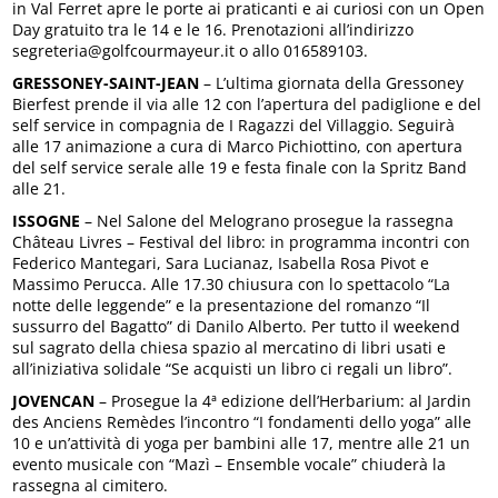
in Val Ferret apre le porte ai praticanti e ai curiosi con un Open
Day gratuito tra le 14 e le 16. Prenotazioni all’indirizzo
segreteria@golfcourmayeur.it o allo 016589103.
GRESSONEY-SAINT-JEAN
– L’ultima giornata della Gressoney
Bierfest prende il via alle 12 con l’apertura del padiglione e del
self service in compagnia de I Ragazzi del Villaggio. Seguirà
alle 17 animazione a cura di Marco Pichiottino, con apertura
del self service serale alle 19 e festa finale con la Spritz Band
alle 21.
ISSOGNE
– Nel Salone del Melograno prosegue la rassegna
Château Livres – Festival del libro: in programma incontri con
Federico Mantegari, Sara Lucianaz, Isabella Rosa Pivot e
Massimo Perucca. Alle 17.30 chiusura con lo spettacolo “La
notte delle leggende” e la presentazione del romanzo “Il
sussurro del Bagatto” di Danilo Alberto. Per tutto il weekend
sul sagrato della chiesa spazio al mercatino di libri usati e
all’iniziativa solidale “Se acquisti un libro ci regali un libro”.
JOVENCAN
– Prosegue la 4ª edizione dell’Herbarium: al Jardin
des Anciens Remèdes l’incontro “I fondamenti dello yoga” alle
10 e un’attività di yoga per bambini alle 17, mentre alle 21 un
evento musicale con “Mazì – Ensemble vocale” chiuderà la
rassegna al cimitero.