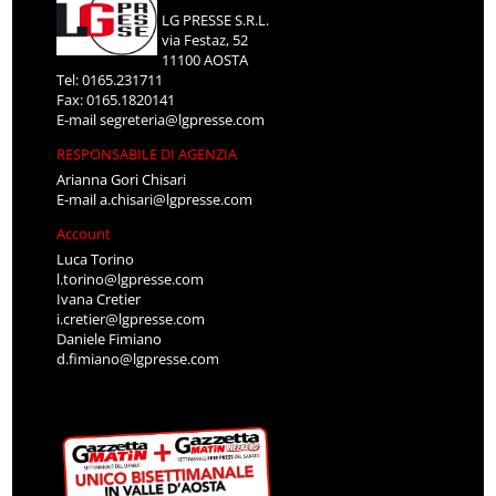
LG PRESSE S.R.L.
via Festaz, 52
11100 AOSTA
Tel: 0165.231711
Fax: 0165.1820141
E-mail
segreteria@lgpresse.com
RESPONSABILE DI AGENZIA
Arianna Gori Chisari
E-mail
a.chisari@lgpresse.com
Account
Luca Torino
l.torino@lgpresse.com
Ivana Cretier
i.cretier@lgpresse.com
Daniele Fimiano
d.fimiano@lgpresse.com