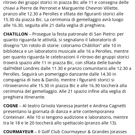
ritrovo dei gruppi storici in piazza Bic alle 11 e consegna delle
chiavi a Pierre de Perronet e Marguerite Chevron Villette,
pranzo alle 12.30 a Perolles e sfilata dei figuranti storici alle
15.30 da piazza Bic. La cerimonia di gemellaggio avrà luogo
alle 16.30, seguita alle 21 dalla veglia di preghiera.
CHATILLON
– Prosegue la festa patronale di San Pietro: per
quanto riguarda le attività, si segnalano il laboratorio di
disegno “Un rotolo di storie: coloriamo Châtillon” alle 10 in
biblioteca e un laboratorio musicale alle 16 a Perolles, mentre
per quanto riguarda le celebrazioni il ritrovo dei gruppi storici
troverà spazio alle 11 in piazza Bic, con sfilata delle bande
dall’Hôtel Londres dalle 11.30 e pranzo comunitario alle 12.30 a
Perolles. Seguirà un pomeriggio danzante dalle 14.30 in
compagnia di Iseo & Danilo, mentre i figuranti storici si
ritroveranno alle 15.30 in piazza Bic e alle 16.30 toccherà alla
cerimonia del gemellaggio. Alle 21 spazio infine alla veglia di
preghiera itinerante.
COGNE
– Al teatro Grivola Vanessa Jeantet e Andrea Cagnetti
presentano la giornata di danza e arte contemporanea
Conteinair. Alle 10 si tengono audizione e laboratorio, mentre
tra le 18 e le 20 toccherà allo spettacolo (pranzo alle 13).
COURMAYEUR
– Il Golf Club Courmayeur & Grandes Jorasses