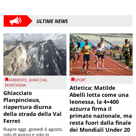
ULTIME NEWS
AMBIENTE
,
GHIACCIAI
,
SPORT
MONTAGNA
Atletica: Matilde
Ghiacciaio
Abelli lotta come una
Planpincieux,
leonessa, la 4×400
riapertura diurna
azzurra firma il
della strada della Val
primato nazionale, ma
Ferret
resta fuori dalla finale
dei Mondiali Under 20
Riapre oggi, giovedì 6 agosto,
solo di giorno e solo in