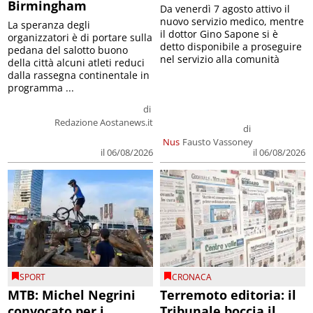
Birmingham
Da venerdì 7 agosto attivo il
nuovo servizio medico, mentre
La speranza degli
il dottor Gino Sapone si è
organizzatori è di portare sulla
detto disponibile a proseguire
pedana del salotto buono
nel servizio alla comunità
della città alcuni atleti reduci
dalla rassegna continentale in
programma ...
di
Redazione Aostanews.it
di
Nus
Fausto Vassoney
il 06/08/2026
il 06/08/2026
SPORT
CRONACA
MTB: Michel Negrini
Terremoto editoria: il
convocato per i
Tribunale boccia il