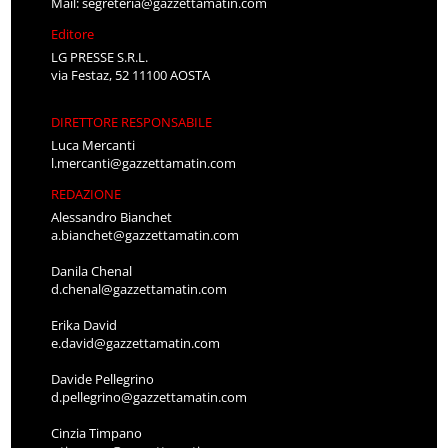
Mail:
segreteria@gazzettamatin.com
Editore
LG PRESSE S.R.L.
via Festaz, 52 11100 AOSTA
DIRETTORE RESPONSABILE
Luca Mercanti
l.mercanti@gazzettamatin.com
REDAZIONE
Alessandro Bianchet
a.bianchet@gazzettamatin.com
Danila Chenal
d.chenal@gazzettamatin.com
Erika David
e.david@gazzettamatin.com
Davide Pellegrino
d.pellegrino@gazzettamatin.com
Cinzia Timpano