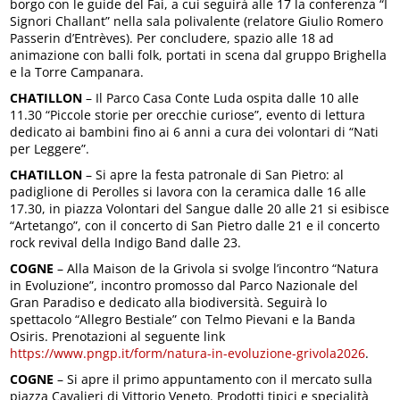
borgo con le guide del Fai, a cui seguirà alle 17 la conferenza “I
Signori Challant” nella sala polivalente (relatore Giulio Romero
Passerin d’Entrèves). Per concludere, spazio alle 18 ad
animazione con balli folk, portati in scena dal gruppo Brighella
e la Torre Campanara.
CHATILLON
– Il Parco Casa Conte Luda ospita dalle 10 alle
11.30 “Piccole storie per orecchie curiose”, evento di lettura
dedicato ai bambini fino ai 6 anni a cura dei volontari di “Nati
per Leggere”.
CHATILLON
– Si apre la festa patronale di San Pietro: al
padiglione di Perolles si lavora con la ceramica dalle 16 alle
17.30, in piazza Volontari del Sangue dalle 20 alle 21 si esibisce
“Artetango”, con il concerto di San Pietro dalle 21 e il concerto
rock revival della Indigo Band dalle 23.
COGNE
– Alla Maison de la Grivola si svolge l’incontro “Natura
in Evoluzione”, incontro promosso dal Parco Nazionale del
Gran Paradiso e dedicato alla biodiversità. Seguirà lo
spettacolo “Allegro Bestiale” con Telmo Pievani e la Banda
Osiris. Prenotazioni al seguente link
https://www.pngp.it/form/natura-in-evoluzione-grivola2026
.
COGNE
– Si apre il primo appuntamento con il mercato sulla
piazza Cavalieri di Vittorio Veneto. Prodotti tipici e specialità