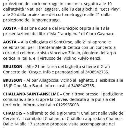
proiezione dei cortometraggi in concorso, seguito alle 10
dall’attività “Nati per leggere”, alle 18 dai giochi di “Let’s Play”,
alle 20 dalla proiezione dei cortometraggi e alle 21 dalla
proiezione dei lungometraggi.
AOSTA
– Il salone ducale del Municipio ospita alle 18 la
presentazione del libro “Ma Francigena” di Clara Gaymard.
AOSTA
– Alla Collegiata di Sant’Orso, alle 21 si aprono le
celebrazioni per il trentennale di Celtica con un concerto a
cura del celebre arpista Vincenzo Zitello, pioniere dell’arpa
celtica in Italia, e il virtuoso del violino Fulvio Renzi.
BRUSSON
– Alle 21 nell’area del laghetto si tiene il Gran
Concerto de l’Orage. Info e prenotazioni al 3498942755.
BRUSSON
– Al bar Allagoccia, vicino al laghetto, si esibisce alle
18 JP One Man Band. Info e costi al 3498942755.
CHALLAND-SAINT-ANSELME
– Con ritrovo presso il padiglione
comunale, alle 8 si apre la corvée, dedicata alla pulizia del
territorio. Informazioni allo 0125965003.
CHAMOIS
– Nell’ambito delle giornate “I Challant nella valle del
Cervino”, il comitato I Challant di Châtillon approda a Chamois.
Dalle 14 alle 17 saranno proposte visite accompagnate nel