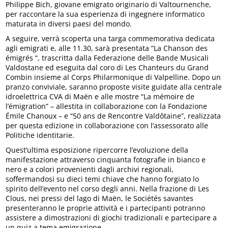
Philippe Bich, giovane emigrato originario di Valtournenche,
per raccontare la sua esperienza di ingegnere informatico
maturata in diversi paesi del mondo.
A seguire, verrà scoperta una targa commemorativa dedicata
agli emigrati e, alle 11.30, sarà presentata ”La Chanson des
émigrés “, trascritta dalla Federazione delle Bande Musicali
Valdostane ed eseguita dal coro di Les Chanteurs du Grand
Combin insieme al Corps Philarmonique di Valpelline. Dopo un
pranzo conviviale, saranno proposte visite guidate alla centrale
idroelettrica CVA di Maën e alle mostre “La mémoire de
l’émigration” – allestita in collaborazione con la Fondazione
Émile Chanoux – e “50 ans de Rencontre Valdôtaine”, realizzata
per questa edizione in collaborazione con l’assessorato alle
Politiche identitarie.
Quest’ultima esposizione ripercorre l’evoluzione della
manifestazione attraverso cinquanta fotografie in bianco e
nero e a colori provenienti dagli archivi regionali,
soffermandosi su dieci temi chiave che hanno forgiato lo
spirito dell’evento nel corso degli anni. Nella frazione di Les
Clous, nei pressi del lago di Maën, le Sociétés savantes
presenteranno le proprie attività e i partecipanti potranno
assistere a dimostrazioni di giochi tradizionali e partecipare a
un quiz a tema emigrazione.