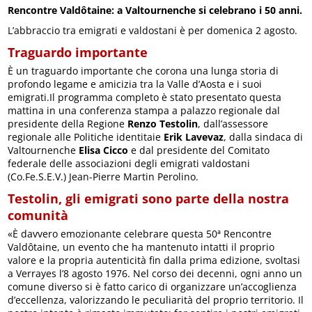
Rencontre Valdôtaine: a Valtournenche si celebrano i 50 anni.
L’abbraccio tra emigrati e valdostani è per domenica 2 agosto.
Traguardo importante
È un traguardo importante che corona una lunga storia di
profondo legame e amicizia tra la Valle d’Aosta e i suoi
emigrati.Il programma completo è stato presentato questa
mattina in una conferenza stampa a palazzo regionale dal
presidente della Regione
Renzo Testolin
, dall’assessore
regionale alle Politiche identitaie
Erik Lavevaz
, dalla sindaca di
Valtournenche
Elisa Cicco
e dal presidente del Comitato
federale delle associazioni degli emigrati valdostani
(Co.Fe.S.E.V.) Jean-Pierre Martin Perolino.
Testolin, gli emigrati sono parte della nostra
comunità
«È davvero emozionante celebrare questa 50ª Rencontre
Valdôtaine, un evento che ha mantenuto intatti il ​​proprio
valore e la propria autenticità fin dalla prima edizione, svoltasi
a Verrayes l’8 agosto 1976. Nel corso dei decenni, ogni anno un
comune diverso si è fatto carico di organizzare un’accoglienza
d’eccellenza, valorizzando le peculiarità del proprio territorio. Il