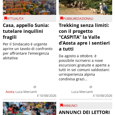
ATTUALITA'
PUBBLIREDAZIONALI
Casa, appello Sunia:
Trekking senza limiti:
tutelare inquilini
con il progetto
fragili
“CASPITA” la Valle
d’Aosta apre i sentieri
Per il Sindacato è urgente
a tutti
aprire un tavolo di confronto
per affrontare l'emergenza
Da agosto a ottobre, è
abitativa
possibile iscriversi a nove
escursioni gratuite e aperte a
tutti in sei comuni valdostani:
un'esperienza alpina
condivisa grazi...
di
di
Aosta
Luca Mercanti
Luca Mercanti
il 10/08/2026
il 10/08/2026
ANNUNCI
ANNUNCI DEI LETTORI