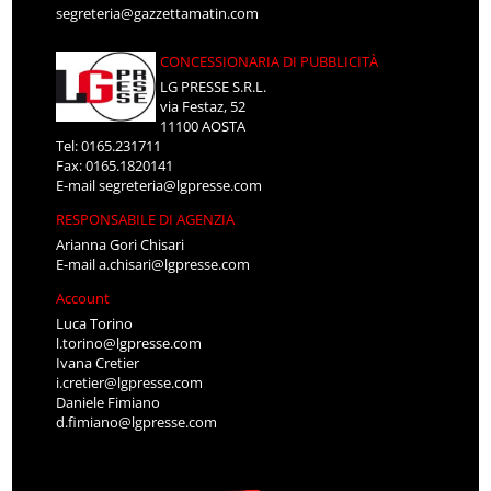
segreteria@gazzettamatin.com
CONCESSIONARIA DI PUBBLICITÀ
LG PRESSE S.R.L.
via Festaz, 52
11100 AOSTA
Tel: 0165.231711
Fax: 0165.1820141
E-mail
segreteria@lgpresse.com
RESPONSABILE DI AGENZIA
Arianna Gori Chisari
E-mail
a.chisari@lgpresse.com
Account
Luca Torino
l.torino@lgpresse.com
Ivana Cretier
i.cretier@lgpresse.com
Daniele Fimiano
d.fimiano@lgpresse.com