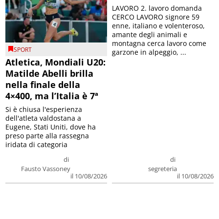
LAVORO 2. lavoro domanda
CERCO LAVORO signore 59
enne, italiano e volenteroso,
amante degli animali e
montagna cerca lavoro come
SPORT
garzone in alpeggio, ...
Atletica, Mondiali U20:
Matilde Abelli brilla
nella finale della
4×400, ma l’Italia è 7ª
Si è chiusa l'esperienza
dell'atleta valdostana a
Eugene, Stati Uniti, dove ha
preso parte alla rassegna
iridata di categoria
di
di
Fausto Vassoney
segreteria
il 10/08/2026
il 10/08/2026