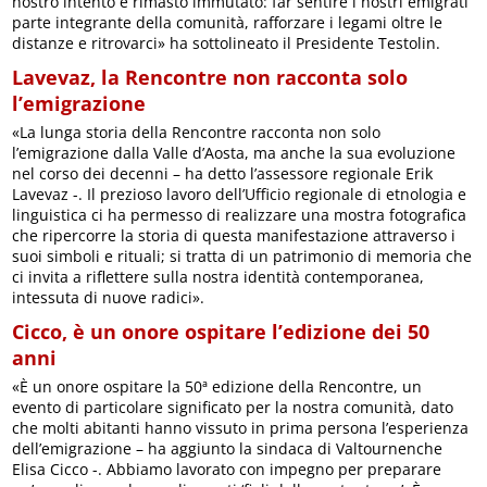
nostro intento è rimasto immutato: far sentire i nostri emigrati
parte integrante della comunità, rafforzare i legami oltre le
distanze e ritrovarci» ha sottolineato il Presidente Testolin.
Lavevaz, la Rencontre non racconta solo
l’emigrazione
«La lunga storia della Rencontre racconta non solo
l’emigrazione dalla Valle d’Aosta, ma anche la sua evoluzione
nel corso dei decenni – ha detto l’assessore regionale Erik
Lavevaz -. Il prezioso lavoro dell’Ufficio regionale di etnologia e
linguistica ci ha permesso di realizzare una mostra fotografica
che ripercorre la storia di questa manifestazione attraverso i
suoi simboli e rituali; si tratta di un patrimonio di memoria che
ci invita a riflettere sulla nostra identità contemporanea,
intessuta di nuove radici».
Cicco, è un onore ospitare l’edizione dei 50
anni
«È un onore ospitare la 50ª edizione della Rencontre, un
evento di particolare significato per la nostra comunità, dato
che molti abitanti hanno vissuto in prima persona l’esperienza
dell’emigrazione – ha aggiunto la sindaca di Valtournenche
Elisa Cicco -. Abbiamo lavorato con impegno per preparare