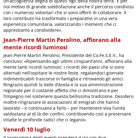
un’accoglienza degna di questi ‘figli della nostra terra’. È per
noi motivo di grande soddisfazione anche il percorso condiviso
con i numerosi volontari che si sono offerti di collaborare. Il
loro contributo ha trasformato i preparativi in ​​una vera
esperienza comunitaria, valorizzando i momenti che ci
apprestiamo a condividere».
Jean-Pierre Martin Perolino, affiorano alla
mente ricordi luminosi
Jean-Pierre Martin Perolino, Presidente del Co.Fe.S.E.V., ha
concluso: «Ripensando agli ultimi cinquant’anni, affiorano alla
mente tanti ricordi luminosi: i ricordi dei paesi che si sono
alternati nell’ospitare le nostre feste, regalandoci giornate
indimenticabili trascorse in famiglia e ritrovando gli amici.
Ringrazio quindi la Valle d’Aosta e la sua amministrazione
regionale per il costante affetto che ci dimostrano e per
l’impegno nel sostenere questa bellissima tradizione. Desidero
inoltre ringraziare le associazioni di emigrati che hanno
lavorato – e continuano a farlo – per mantenere viva l’unità
valdostana al di là dei confini, contribuendo così a preservare
intatte le profonde radici che ci legano».
Venerdì 10 luglio
Il programma degli eventi prenderà il via con due