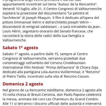
appuntamenti incentrati sul tema “Autour de la Rencontre”.
Venerdì 10 luglio, alle 21, il Centro Congressi di Valtournenche
ospiterà la proiezione del documentario ”Le peintre et
l’architecte” di Joseph Péaquin. Il film è dedicato all’opera del
pittore Emmanuel Viérin e dell’architetto Joseph Viérin –
discendenti di emigrati valdostani – e sarà introdotto da Jean-
Louis Hérin, segretario onorario del Senato francese, che
racconterà la storia delle radici della sua famiglia a
Valtournenche.
Sabato 1° agosto
Sabato 1° agosto, a partire dalle 15, sempre al Centro
Congressi di Valtournenche, verranno proiettati due
cortometraggi nell’ambito del Cervino CineMountain
International Film Festival: ”Prima dell’aurora” di Chiara Zoja,
dedicato alla partigiana Lola-Aurora Vuillerminaz, e ”Renzino”
di Pietro Taldo, incentrato sulla vita di Renzino Cosson.
Domenica 2 agosto
Nel giorno de La Rencontre Valdôtaine, domenica 2 agosto alle
10 nella chiesa di Breuil-Cervinia, don Paolo Papone celebrerà
la messa, animata dal coro Les Chanteurs du Grand Combin.
Alle 11 si terranno i discorsi ufficiali delle autorità e interverrà