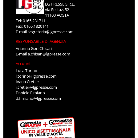
LG PRESSE S.R.L.
via Festaz, 52
11100 AOSTA
Tel: 0165.231711
Fax: 0165.1820141
E-mail
segreteria@lgpresse.com
RESPONSABILE DI AGENZIA
Arianna Gori Chisari
E-mail
a.chisari@lgpresse.com
Account
Luca Torino
l.torino@lgpresse.com
Ivana Cretier
i.cretier@lgpresse.com
Daniele Fimiano
d.fimiano@lgpresse.com