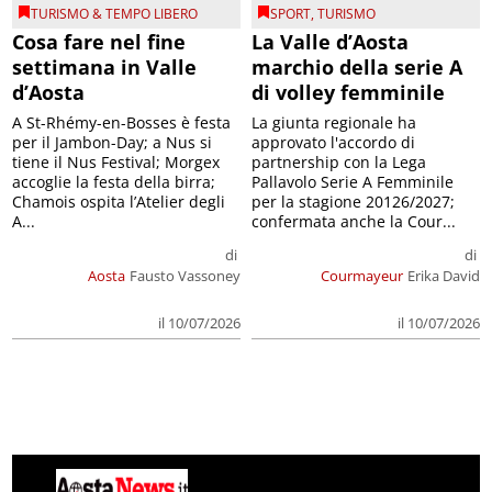
TURISMO & TEMPO LIBERO
SPORT
,
TURISMO
Cosa fare nel fine
La Valle d’Aosta
settimana in Valle
marchio della serie A
d’Aosta
di volley femminile
A St-Rhémy-en-Bosses è festa
La giunta regionale ha
per il Jambon-Day; a Nus si
approvato l'accordo di
tiene il Nus Festival; Morgex
partnership con la Lega
accoglie la festa della birra;
Pallavolo Serie A Femminile
Chamois ospita l’Atelier degli
per la stagione 20126/2027;
A...
confermata anche la Cour...
di
di
Aosta
Fausto Vassoney
Courmayeur
Erika David
il 10/07/2026
il 10/07/2026