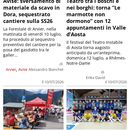
Avise: sversamento di
Teatro tra i boschi e
materiale da scavo in
nei borghi: torna “Le
Dora, sequestrato
marmotte non
cantiere sulla SS26
dormono” con 12
appuntamenti in Valle
La Forestale di Arvier, nella
d’Aosta
mattinata di venerdì 10 luglio,
ha proceduto al sequestro
Il festival del Teatro Instabile
preventivo del cantiere per la
di Aosta torna aagosto
posa del gasdotto tra le
anticipato da un'anteprima,
galler...
domenica 12 luglio, a Rhêmes-
Notre-Dame
di
,
Arvier
Avise
Alessandro Bianchet
di
Erika David
il 10/07/2026
il 10/07/2026