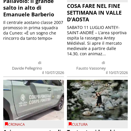
Pallavolo: il grande
COSA FARE NEL FINE
salto in alto di
SETTIMANA IN VALLE
Emanuele Barberio
D’AOSTA
Il centrale aostano classe 2007
SABATO 11 LUGLIO ANTEY-
promosso in prima squadra
SAINT-ANDRÉ – L’area sportiva
da Cuneo: «È un sogno che
ospita la rassegna Antey
rincorro da tanto tempo»
Médiéval. Si apre il mercato
medievale a partire dalle
14.30, con animaz...
di
di
Davide Pellegrino
Fausto Vassoney
il 10/07/2026
il 10/07/2026
CRONACA
CULTURA