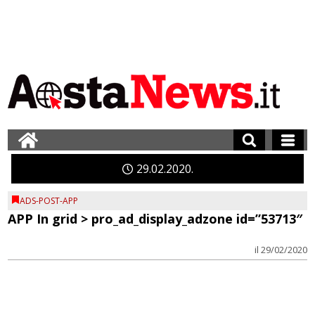
29
02
2020
ADS-POST-APP
APP In grid > pro_ad_display_adzone id=”53713″
il 29/02/2020