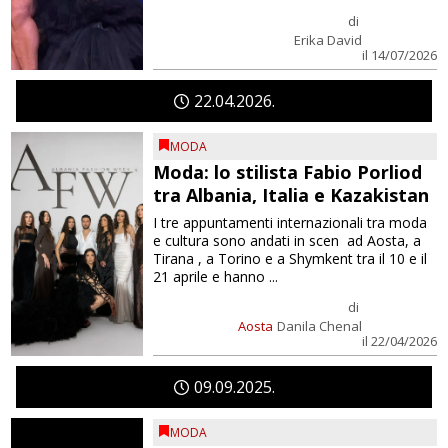
di
Erika David
il 14/07/2026
22
04
2026
MODA
Moda: lo stilista Fabio Porliod
tra Albania, Italia e Kazakistan
I tre appuntamenti internazionali tra moda
e cultura sono andati in scen ad Aosta, a
Tirana , a Torino e a Shymkent tra il 10 e il
21 aprile e hanno ...
di
Aosta
Danila Chenal
il 22/04/2026
09
09
2025
MODA