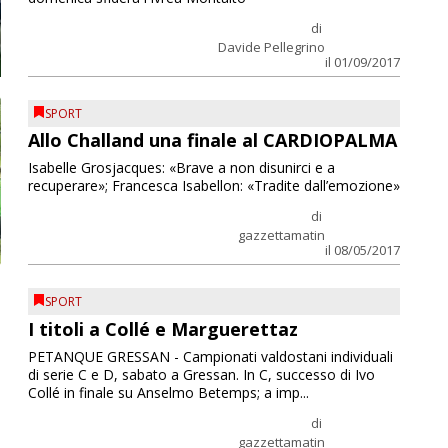
di
Davide Pellegrino
il 01/09/2017
SPORT
Allo Challand una finale al CARDIOPALMA
Isabelle Grosjacques: «Brave a non disunirci e a
recuperare»; Francesca Isabellon: «Tradite dall’emozione»
di
gazzettamatin
il 08/05/2017
SPORT
I titoli a Collé e Marguerettaz
PETANQUE GRESSAN - Campionati valdostani individuali
di serie C e D, sabato a Gressan. In C, successo di Ivo
Collé in finale su Anselmo Betemps; a imp...
di
gazzettamatin