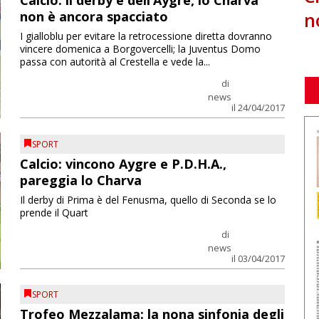
Calcio: il derby è dell’Aygre, lo Charva
n
non è ancora spacciato
I gialloblu per evitare la retrocessione diretta dovranno
vincere domenica a Borgovercelli; la Juventus Domo
passa con autorità al Crestella e vede la...
di
news
il 24/04/2017
SPORT
Calcio: vincono Aygre e P.D.H.A.,
pareggia lo Charva
Il derby di Prima è del Fenusma, quello di Seconda se lo
prende il Quart
di
news
il 03/04/2017
SPORT
Trofeo Mezzalama: la nona sinfonia degli