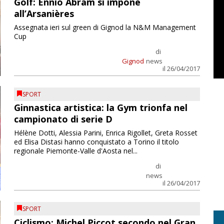
Golf: Ennio Abram si impone
all’Arsanières
Assegnata ieri sul green di Gignod la N&M Management
Cup
di
Gignod
news
il 26/04/2017
SPORT
Ginnastica artistica: la Gym trionfa nel
campionato di serie D
Hélène Dotti, Alessia Parini, Enrica Rigollet, Greta Rosset
ed Elisa Distasi hanno conquistato a Torino il titolo
regionale Piemonte-Valle d'Aosta nel...
di
news
il 26/04/2017
SPORT
Ciclismo: Michel Piccot secondo nel Gran