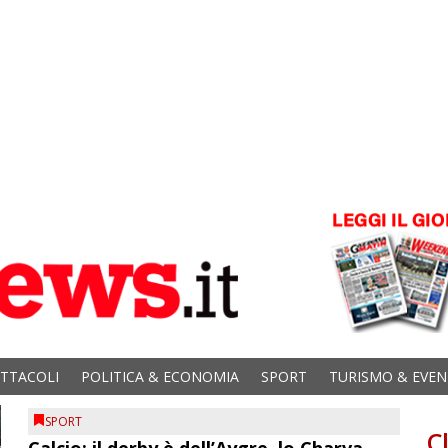
ETTACOLI
POLITICA & ECONOMIA
SPORT
TURISMO & EVEN
SPORT
C