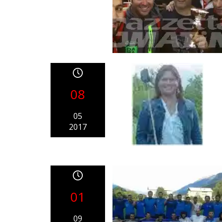
08
05
2017
01
09