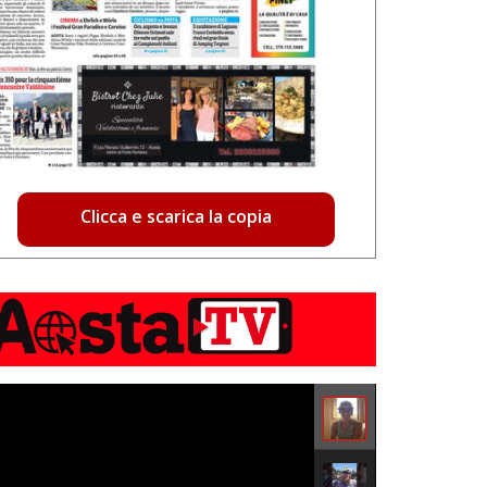
Clicca e scarica la copia