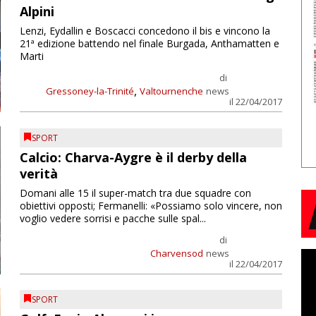
Alpini
Lenzi, Eydallin e Boscacci concedono il bis e vincono la
21ª edizione battendo nel finale Burgada, Anthamatten e
Marti
di
,
Gressoney-la-Trinité
Valtournenche
news
il 22/04/2017
SPORT
Calcio: Charva-Aygre è il derby della
verità
Domani alle 15 il super-match tra due squadre con
obiettivi opposti; Fermanelli: «Possiamo solo vincere, non
voglio vedere sorrisi e pacche sulle spal...
di
Charvensod
news
il 22/04/2017
SPORT