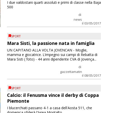
I due valdostani quarti assoluti e primi di classe nella Baja
500
di
news
il 03/05/2017
SPORT
Mara Sisti, la passione nata in famiglia
UN CAPITANO ALLA VOLTA JOVENCAN - Moglie,
mamma e giocatrice. L’impegno sui campi di Rebatta di
Mara Sisti ( foto) - 44 anni dipendente CVA di Jovença...
di
gazzettamatin
il 08/05/2017
SPORT
Calcio: il Fenusma vince il derby di Coppa
Piemonte
I blucerchiati passano 4-1 a casa dell'Aosta 511, che
domenica sfiderà l'Ivrea Montalto