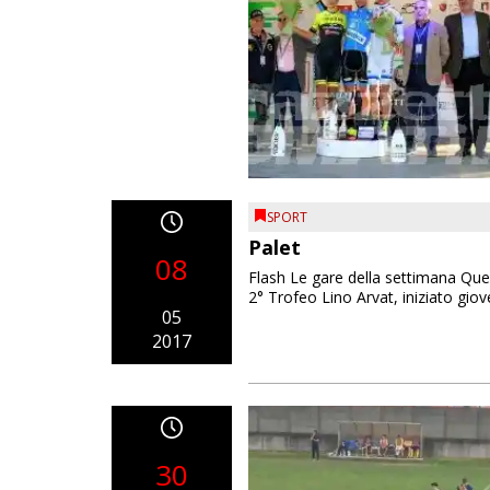
SPORT
Palet
08
Flash Le gare della settimana Ques
2° Trofeo Lino Arvat, iniziato giove
05
2017
30