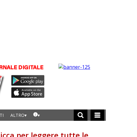
TI
ALTRO
licca per leggere tutte le