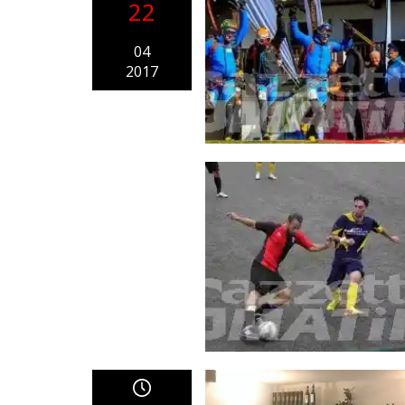
22
04
2017