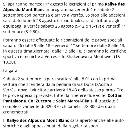
Si apriranno martedì 1° agosto le iscrizioni al primo
Rallye des
Alpes du Mont Blanc
in programma venerdì 1 e sabato 2
settembre con partenza e arrivo a Verrès. Lo stop alle adesioni
sarà dato lunedì 28 agosto; il road book sarà distribuito agli
equipaggi a Verrès sabato 26 agosto (9-12 e 15-17) e venerdì 1°
settembre (8-9.30).
Potranno essere effettuate le ricognizioni delle prove speciali
sabato 26 dalle 9 alle 18 e venerdì 1° settembre dalle 8 alle 13;
in quest’ultima giornata, dalle 13 alle 18, ci saranno le verifiche
sportivo e tecniche a Verrès e lo Shakedown a Montjovet (15-
18.30).
La gara
Sabato 2 settembre la gara scatterà alle 8.01 con la prima
vettura che scenderà dalla pedana di via Duca D’Aosta a
Verrès, dove il vincitore arriverà 18.43 dello stesso giorno. Tre
le prove speciali previste, tutte da ripetere due volte:
Col San
Pantaleone
,
Col Zuccore
e
Saint Marcel-Fénis
. Il tracciato è
complessivamente di 320,370 chilometri, 78,300 dei quali
cronometrati.
Il
Rallye des Alpes du Mont Blanc
sarà aperto anche alle auto
storiche e agli appassionati della regolarità sport.