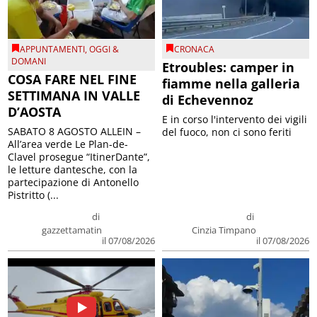
APPUNTAMENTI
,
OGGI &
CRONACA
DOMANI
Etroubles: camper in
COSA FARE NEL FINE
fiamme nella galleria
SETTIMANA IN VALLE
di Echevennoz
D’AOSTA
E in corso l'intervento dei vigili
SABATO 8 AGOSTO ALLEIN –
del fuoco, non ci sono feriti
All’area verde Le Plan-de-
Clavel prosegue “ItinerDante”,
le letture dantesche, con la
partecipazione di Antonello
Pistritto (...
di
di
gazzettamatin
Cinzia Timpano
il 07/08/2026
il 07/08/2026