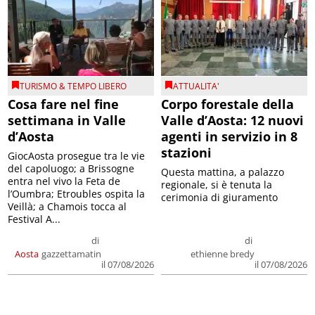
TURISMO & TEMPO LIBERO
ATTUALITA'
Cosa fare nel fine
Corpo forestale della
settimana in Valle
Valle d’Aosta: 12 nuovi
d’Aosta
agenti in servizio in 8
stazioni
GiocAosta prosegue tra le vie
del capoluogo; a Brissogne
Questa mattina, a palazzo
entra nel vivo la Feta de
regionale, si è tenuta la
l’Oumbra; Etroubles ospita la
cerimonia di giuramento
Veillà; a Chamois tocca al
Festival A...
di
di
Aosta
gazzettamatin
ethienne bredy
il 07/08/2026
il 07/08/2026