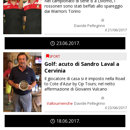
Nel campionato di serie B a Livorno, i
rossoneri sono stati beffati allo spareggio
dai Warriors Torino
di
Davide Pellegrino
il 21/06/2017
23
06
2017
SPORT
Golf: acuto di Sandro Laval a
Cervinia
Il giocatore di casa si è imposto nella Road
to Cote d'Azur by Cip Tours; nel netto
affermazione di Giovanni Vulcano
di
Valtournenche
Davide Pellegrino
il 23/06/2017
18
06
2017