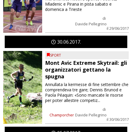
Mladenic e Pirana in pista sabato e
domenica a Trieste
di
Davide Pellegrino
il 29/06/2017
30
06
2017
SPORT
Mont Avic Extreme Skytrail: gli
organizzatori gettano la
spugna
Annullata la kermesse di fine settembre che
comprendeva tre gare; Dennis Brunod e
Paola Péaquin: «Sono mancate le risorse
per poter allestire competiz...
di
Champorcher
Davide Pellegrino
il 30/06/2017