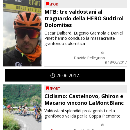
SPORT
MTB: tre valdostani al
traguardo della HERO Sudtirol
Dolomites
Oscar Dalbard, Eugenio Gramola e Daniel
Pinet hanno concluso la massacrante
granfondo dolomitica
di
Davide Pellegrino
il 18/06/2017
26
06
2017
SPORT
Ciclismo: Castelnovo, Ghiron e
Macario vincono LaMontBlanc
Valdostani splendidi protagonisti nella
granfondo valida per la Coppa Piemonte
di