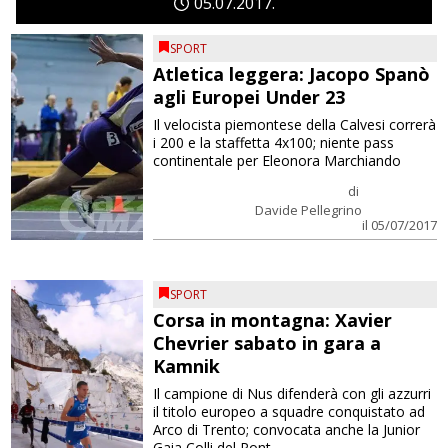
05
07
2017
SPORT
Atletica leggera: Jacopo Spanò
agli Europei Under 23
Il velocista piemontese della Calvesi correrà
i 200 e la staffetta 4x100; niente pass
continentale per Eleonora Marchiando
di
Davide Pellegrino
il 05/07/2017
SPORT
Corsa in montagna: Xavier
Chevrier sabato in gara a
Kamnik
Il campione di Nus difenderà con gli azzurri
il titolo europeo a squadre conquistato ad
Arco di Trento; convocata anche la Junior
Gaia Colli del Pont-...