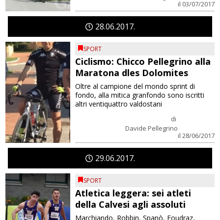
il 03/07/2017
28
06
2017
SPORT
Ciclismo: Chicco Pellegrino alla
Maratona dles Dolomites
Oltre al campione del mondo sprint di
fondo, alla mitica granfondo sono iscritti
altri ventiquattro valdostani
di
Davide Pellegrino
il 28/06/2017
29
06
2017
SPORT
Atletica leggera: sei atleti
della Calvesi agli assoluti
Marchiando, Robbin, Spanò, Foudraz,