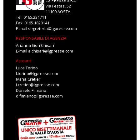
LG PRESSE S.R.L.
via Festaz, 52
11100 AOSTA
Tel: 0165.231711
Fax: 0165.1820141
E-mail
segreteria@lgpresse.com
RESPONSABILE DI AGENZIA
Arianna Gori Chisari
E-mail
a.chisari@lgpresse.com
Account
Luca Torino
l.torino@lgpresse.com
Ivana Cretier
i.cretier@lgpresse.com
Daniele Fimiano
d.fimiano@lgpresse.com