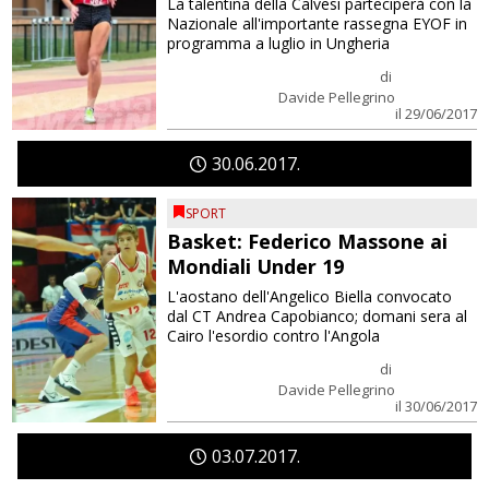
La talentina della Calvesi parteciperà con la
Nazionale all'importante rassegna EYOF in
programma a luglio in Ungheria
di
Davide Pellegrino
il 29/06/2017
30
06
2017
SPORT
Basket: Federico Massone ai
Mondiali Under 19
L'aostano dell'Angelico Biella convocato
dal CT Andrea Capobianco; domani sera al
Cairo l'esordio contro l'Angola
di
Davide Pellegrino
il 30/06/2017
03
07
2017