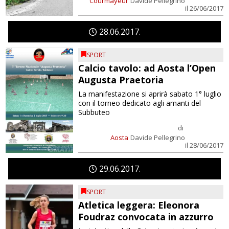
Courmayeur
Davide Pellegrino
il 26/06/2017
28
06
2017
SPORT
Calcio tavolo: ad Aosta l’Open
Augusta Praetoria
La manifestazione si aprirà sabato 1° luglio
con il torneo dedicato agli amanti del
Subbuteo
di
Aosta
Davide Pellegrino
il 28/06/2017
29
06
2017
SPORT
Atletica leggera: Eleonora
Foudraz convocata in azzurro