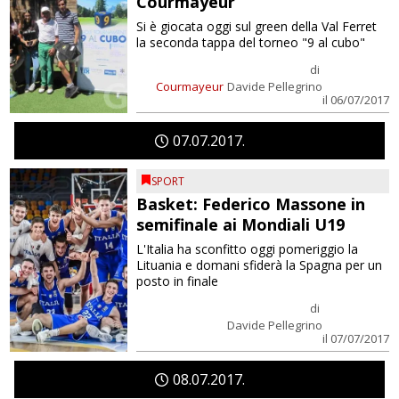
Courmayeur
Si è giocata oggi sul green della Val Ferret
la seconda tappa del torneo "9 al cubo"
di
Courmayeur
Davide Pellegrino
il 06/07/2017
07
07
2017
SPORT
Basket: Federico Massone in
semifinale ai Mondiali U19
L'Italia ha sconfitto oggi pomeriggio la
Lituania e domani sfiderà la Spagna per un
posto in finale
di
Davide Pellegrino
il 07/07/2017
08
07
2017