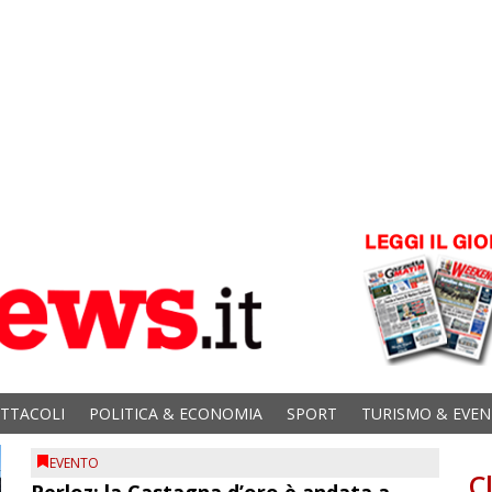
ETTACOLI
POLITICA & ECONOMIA
SPORT
TURISMO & EVEN
EVENTO
C