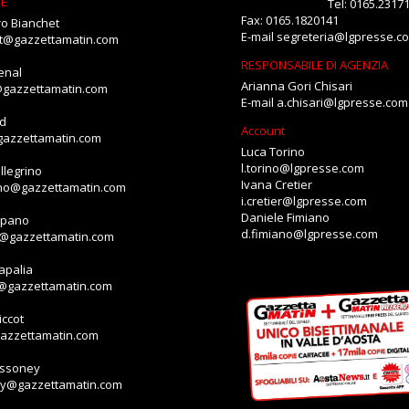
NE
Tel: 0165.2317
Fax: 0165.1820141
o Bianchet
E-mail
segreteria@lgpresse.c
et@gazzettamatin.com
RESPONSABILE DI AGENZIA
enal
Arianna Gori Chisari
@gazzettamatin.com
E-mail
a.chisari@lgpresse.com
id
Account
gazzettamatin.com
Luca Torino
l.torino@lgpresse.com
llegrino
Ivana Cretier
ino@gazzettamatin.com
i.cretier@lgpresse.com
Daniele Fimiano
mpano
d.fimiano@lgpresse.com
o@gazzettamatin.com
apalia
a@gazzettamatin.com
ccot
gazzettamatin.com
assoney
ey@gazzettamatin.com