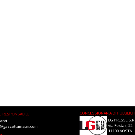
CONCESSIONARIA DI PUBBLICI
E RESPONSABILE
LG PRESSE S.R.
anti
via Festaz, 52
i@gazzettamatin.com
11100 AOSTA