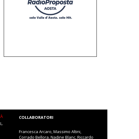
TÀ
COLLABORATORI
L.
Francesca Arcaro, Massimo Altini,
Corrado Bellora, Nadine Blanc, Riccardo