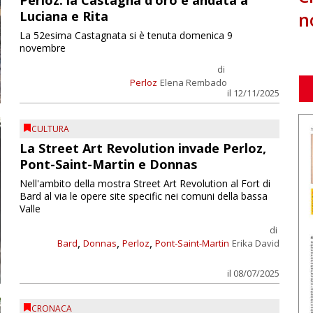
Perloz: la Castagna d’oro è andata a
n
Luciana e Rita
La 52esima Castagnata si è tenuta domenica 9
novembre
di
Perloz
Elena Rembado
il 12/11/2025
CULTURA
La Street Art Revolution invade Perloz,
Pont-Saint-Martin e Donnas
Nell'ambito della mostra Street Art Revolution al Fort di
Bard al via le opere site specific nei comuni della bassa
Valle
di
,
,
,
Bard
Donnas
Perloz
Pont-Saint-Martin
Erika David
il 08/07/2025
CRONACA