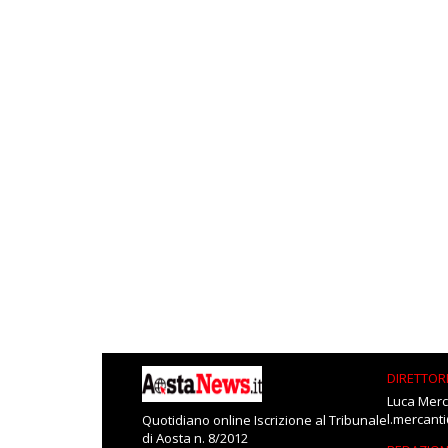
DIRETTOR
Luca Merc
l.mercant
Quotidiano online Iscrizione al Tribunale
di Aosta n. 8/2012