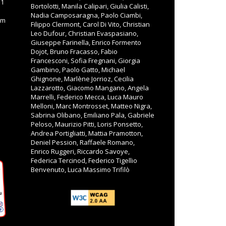
11
Bortolotti, Manila Calipari, Giulia Calisti,
Nadia Camposaragna, Paolo Ciambi,
om
Filippo Clermont, Carol Di Vito, Christian
Leo Dufour, Christian Evaspasiano,
Giuseppe Farinella, Enrico Formento
Dojot, Bruno Fracasso, Fabio
Francesconi, Sofia Fregnani, Giorgia
Gambino, Paolo Gatto, Michael
Ghignone, Marlène Jorrioz, Cecilia
Lazzarotto, Giacomo Mangano, Angela
Marrelli, Federico Mecca, Luca Mauro
Melloni, Marc Montrosset, Matteo Nigra,
Sabrina Olibano, Emiliano Pala, Gabriele
Peloso, Maurizio Pitti, Loris Ponsetto,
Andrea Portigliatti, Mattia Pramotton,
Deniel Pession, Raffaele Romano,
Enrico Ruggeri, Riccardo Savoye,
Federica Tercinod, Federico Tigellio
Benvenuto, Luca Massimo Trifilò