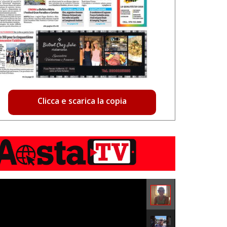
Clicca e scarica la copia