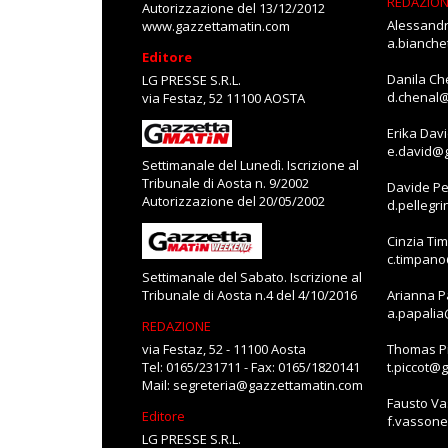
REDAZIO
Autorizzazione del 13/12/2012
Alessandr
www.gazzettamatin.com
a.bianch
Editore
Danila Ch
LG PRESSE S.R.L.
d.chenal
via Festaz, 52 11100 AOSTA
Erika Dav
e.david@
Settimanale del Lunedì. Iscrizione al
Tribunale di Aosta n. 9/2002
Davide Pe
Autorizzazione del 20/05/2002
d.pellegr
Cinzia Ti
c.timpan
Settimanale del Sabato. Iscrizione al
Tribunale di Aosta n.4 del 4/10/2016
Arianna P
a.papali
REDAZIONE
via Festaz, 52 - 11100 Aosta
Thomas Pi
Tel: 0165/231711 - Fax: 0165/1820141
t.piccot@
Mail:
segreteria@gazzettamatin.com
Fausto V
Editore
f.vasson
LG PRESSE S.R.L.