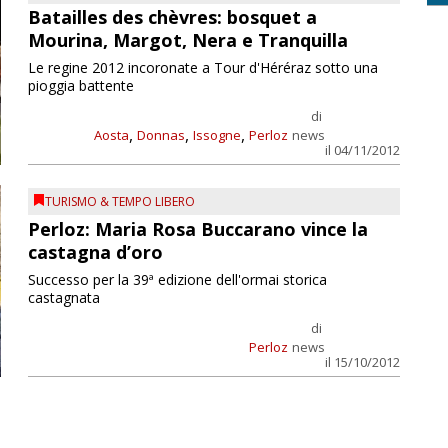
Batailles des chèvres: bosquet a
Mourina, Margot, Nera e Tranquilla
Le regine 2012 incoronate a Tour d'Héréraz sotto una
pioggia battente
di
,
,
,
Aosta
Donnas
Issogne
Perloz
news
il 04/11/2012
TURISMO & TEMPO LIBERO
Perloz: Maria Rosa Buccarano vince la
castagna d’oro
Successo per la 39ª edizione dell'ormai storica
castagnata
di
Perloz
news
il 15/10/2012