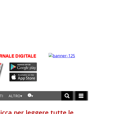
TI
ALTRO
licca per leggere tutte le