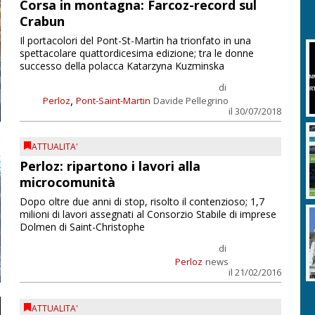
Corsa in montagna: Farcoz-record sul
Crabun
Il portacolori del Pont-St-Martin ha trionfato in una
spettacolare quattordicesima edizione; tra le donne
successo della polacca Katarzyna Kuzminska
di
,
Perloz
Pont-Saint-Martin
Davide Pellegrino
il 30/07/2018
ATTUALITA'
Perloz: ripartono i lavori alla
microcomunità
Dopo oltre due anni di stop, risolto il contenzioso; 1,7
milioni di lavori assegnati al Consorzio Stabile di imprese
Dolmen di Saint-Christophe
di
Perloz
news
il 21/02/2016
ATTUALITA'