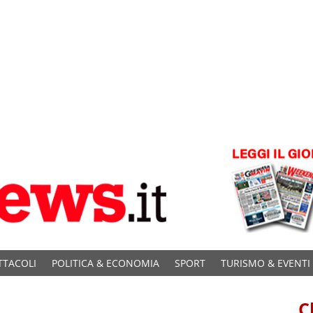
TTACOLI
POLITICA & ECONOMIA
SPORT
TURISMO & EVENTI
C