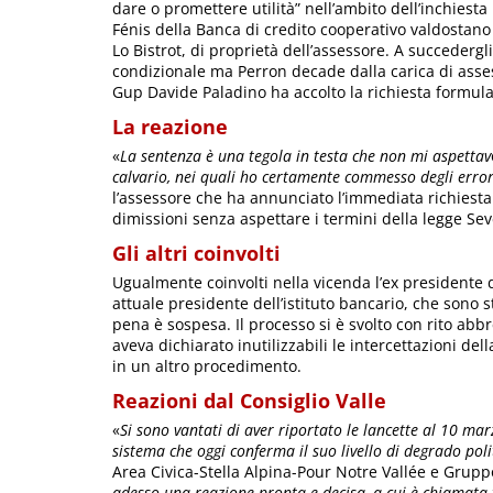
dare o promettere utilità” nell’ambito dell’inchiesta 
Fénis della Banca di credito cooperativo valdostano d
Lo Bistrot, di proprietà dell’assessore. A succeder
condizionale ma Perron decade dalla carica di assesso
Gup Davide Paladino ha accolto la richiesta formul
La reazione
«
La sentenza è una tegola in testa che non mi aspettav
calvario, nei quali ho certamente commesso degli error
l’assessore che ha annunciato l’immediata richiest
dimissioni senza aspettare i termini della legge Sev
Gli altri coinvolti
Ugualmente coinvolti nella vicenda l’ex presidente
attuale presidente dell’istituto bancario, che sono 
pena è sospesa. Il processo si è svolto con rito abbr
aveva dichiarato inutilizzabili le intercettazioni dell
in un altro procedimento.
Reazioni dal Consiglio Valle
«
Si sono vantati di aver riportato le lancette al 10 m
sistema che oggi conferma il suo livello di degrado pol
Area Civica-Stella Alpina-Pour Notre Vallée e Gruppo 
adesso una reazione pronta e decisa, a cui è chiamata t