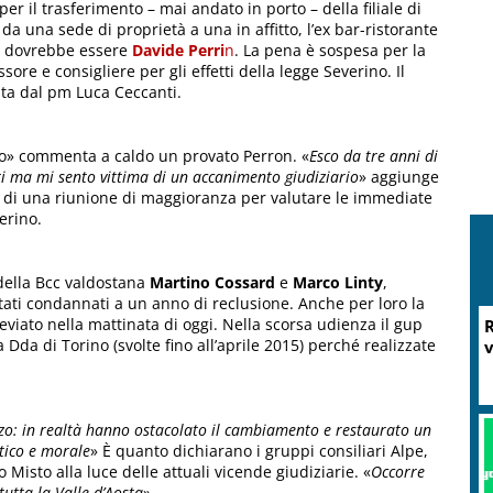
per il trasferimento – mai andato in porto – della filiale di
a una sede di proprietà a una in affitto, l’ex bar-ristorante
gli dovrebbe essere
Davide Perri
n
. La pena è sospesa per la
re e consigliere per gli effetti della legge Severino. Il
ata dal pm Luca Ceccanti.
o» commenta a caldo un provato Perron. «
Esco da tre anni di
i ma mi sento vittima di un accanimento giudiziario
» aggiunge
a di una riunione di maggioranza per valutare le immediate
erino.
 della Bcc valdostana
Martino Cossard
e
Marco Linty
,
stati condannati a un anno di reclusione. Anche per loro la
eviato nella mattinata di oggi. Nella scorsa udienza il gup
R
a Dda di Torino (svolte fino all’aprile 2015) perché realizzate
v
arzo: in realtà hanno ostacolato il cambiamento e restaurato un
itico e morale
» È quanto dichiarano i gruppi consiliari Alpe,
Misto alla luce delle attuali vicende giudiziarie. «
Occorre
utta la Valle d’Aosta
».