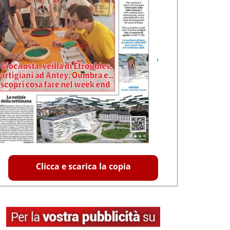
Clicca e scarica la copia