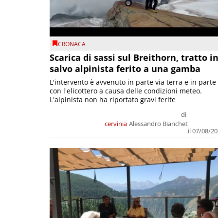
CRONACA
Scarica di sassi sul Breithorn, tratto i
salvo alpinista ferito a una gamba
L'intervento è avvenuto in parte via terra e in parte
con l'elicottero a causa delle condizioni meteo.
L'alpinista non ha riportato gravi ferite
di
cervinia
Alessandro Bianchet
il 07/08/2