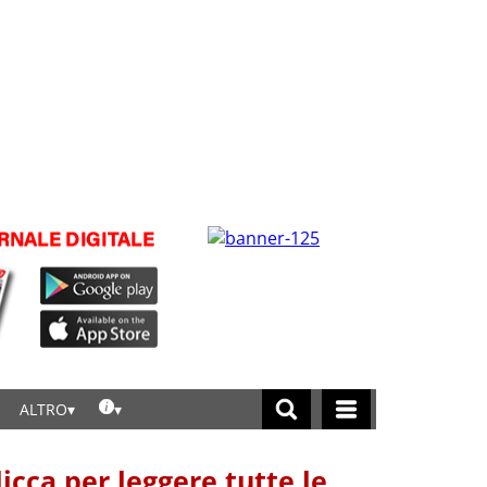
ALTRO
licca per leggere tutte le