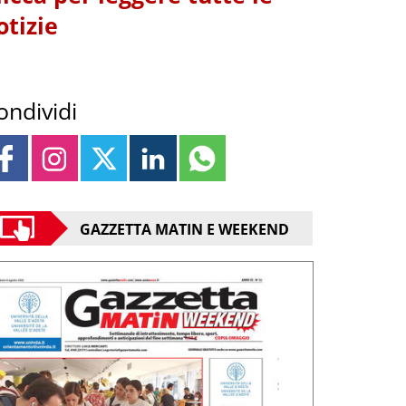
otizie
ondividi
GAZZETTA MATIN E WEEKEND