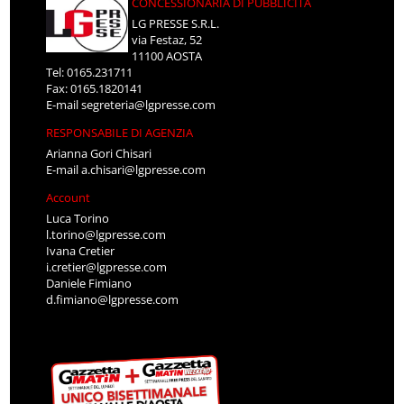
CONCESSIONARIA DI PUBBLICITÀ
LG PRESSE S.R.L.
via Festaz, 52
11100 AOSTA
Tel: 0165.231711
Fax: 0165.1820141
E-mail
segreteria@lgpresse.com
RESPONSABILE DI AGENZIA
Arianna Gori Chisari
E-mail
a.chisari@lgpresse.com
Account
Luca Torino
l.torino@lgpresse.com
Ivana Cretier
i.cretier@lgpresse.com
Daniele Fimiano
d.fimiano@lgpresse.com