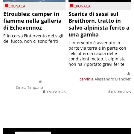
CRONACA
CRONACA
Etroubles: camper in
Scarica di sassi sul
fiamme nella galleria
Breithorn, tratto in
di Echevennoz
salvo alpinista ferito a
una gamba
E in corso l'intervento dei vigili
del fuoco, non ci sono feriti
L'intervento è avvenuto in
parte via terra e in parte con
l'elicottero a causa delle
condizioni meteo. L'alpinista
non ha riportato gravi ferite
di
cervinia
Alessandro Bianchet
di
Cinzia Timpano
il 07/08/2026
il 07/08/2026