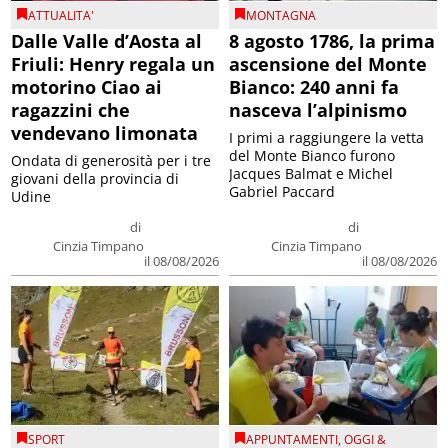
ATTUALITA'
MONTAGNA
Dalle Valle d’Aosta al
8 agosto 1786, la prima
Friuli: Henry regala un
ascensione del Monte
motorino Ciao ai
Bianco: 240 anni fa
ragazzini che
nasceva l’alpinismo
vendevano limonata
I primi a raggiungere la vetta
del Monte Bianco furono
Ondata di generosità per i tre
Jacques Balmat e Michel
giovani della provincia di
Gabriel Paccard
Udine
di
di
Cinzia Timpano
Cinzia Timpano
il 08/08/2026
il 08/08/2026
SPORT
APPUNTAMENTI
,
OGGI &