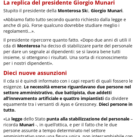
La replica del presidente Giorgio Munari
Stupito il presidente della
Monterosa Sk
i,
Giorgio
Munari
.
«Abbiamo fatto tutto secondo quanto richiesto dalla legge e
anche di più. Forse qualcuno dovrebbe studiare meglio i
regolamenti…».
Il presidente ripercorre quanto fatto. «Dopo due anni di utili il
cda di
Monterosa
ha deciso di stabilizzare parte del personale
per dare un segnale ai dipendenti: se si lavora bene tutti
insieme, si ottengono i risultati. Una sorta di riconoscimento
per i nostri dipendenti».
Dieci nuove assunzioni
Il cda si è quindi informato con i capi reparti di quali fossero le
esigenze.
Le necessità emerse riguardavano due persone nel
settore amministrativo, due battipista, due addetti
all’innevamento artificiale e quattro impiantisti
da dividere
equamente tra i versanti di Ayas e Gressoney.
Dieci persone in
tutto.
«La
legge
dello Stato
punta alla stabilizzazione del personale
–
ricorda
Munari
-, in quell’ottica, e per il fatto che le due
persone assunte a tempo determinato nel settore
amministrativo sono una figura unica, non intercambiabile con