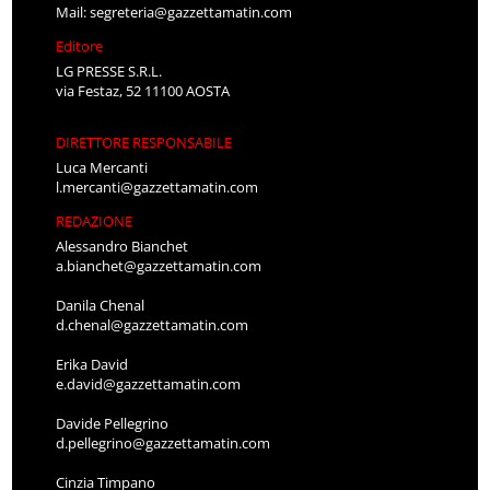
Mail:
segreteria@gazzettamatin.com
Editore
LG PRESSE S.R.L.
via Festaz, 52 11100 AOSTA
DIRETTORE RESPONSABILE
Luca Mercanti
l.mercanti@gazzettamatin.com
REDAZIONE
Alessandro Bianchet
a.bianchet@gazzettamatin.com
Danila Chenal
d.chenal@gazzettamatin.com
Erika David
e.david@gazzettamatin.com
Davide Pellegrino
d.pellegrino@gazzettamatin.com
Cinzia Timpano