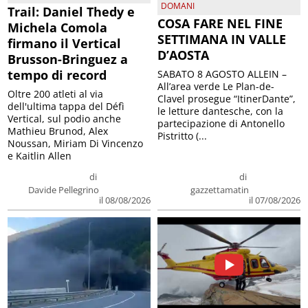
DOMANI
Trail: Daniel Thedy e
COSA FARE NEL FINE
Michela Comola
SETTIMANA IN VALLE
firmano il Vertical
D’AOSTA
Brusson-Bringuez a
tempo di record
SABATO 8 AGOSTO ALLEIN –
All’area verde Le Plan-de-
Oltre 200 atleti al via
Clavel prosegue “ItinerDante”,
dell'ultima tappa del Défì
le letture dantesche, con la
Vertical, sul podio anche
partecipazione di Antonello
Mathieu Brunod, Alex
Pistritto (...
Noussan, Miriam Di Vincenzo
e Kaitlin Allen
di
di
Davide Pellegrino
gazzettamatin
il 08/08/2026
il 07/08/2026