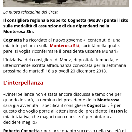
La nuova telecabina del Crest
Il consigliere regionale Roberto Cognetta (Mouv’) punta il sito
sulle modalità di assunzione di due dipendenti nella
Monterosa Ski.
Cognetta
ha ricordato al nuovo governo «i contenuti di una
mia interpellanza sulla
Monterosa
Ski
, società nella quale,
pare, si voglia riconfermare il presidente uscente Munari».
L’iniziativa del consigliere di Mouv’, depositata tempo fa, è
ulteriormente iscritta all’adunanza convocata per la settimana
prossima da martedì 18 a giovedì 20 dicembre 2018.
L’interpellanza
«L’interpellanza non è stata ancora discussa e temo che per
quando lo sarà, la nomina del presidente della
Monterosa
sarà già avvenuta – specifica il consigliere
Cognetta
-. È per
questo che voglio porre all’attenzione del presidente
Fosson
la
mia iniziativa, che magari non conosce: è per aiutarlo a
decidere meglio»
Roberto Cognetta
ripercorre quanto successo nella società di