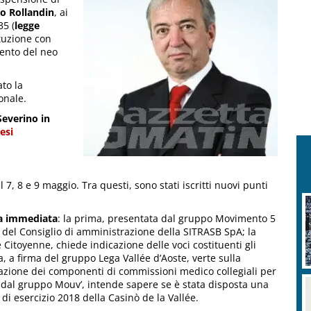
o Rollandin
, ai
35 (
legge
tuzione con
ento del neo
ato la
onale.
Severino in
esi
 7, 8 e 9 maggio. Tra questi, sono stati iscritti nuovi punti
ta immediata
: la prima, presentata dal gruppo Movimento 5
ti del Consiglio di amministrazione della SITRASB SpA; la
Citoyenne, chiede indicazione delle voci costituenti gli
, a firma del gruppo Lega Vallée d’Aoste, verte sulla
duazione dei componenti di commissioni medico collegiali per
sta dal gruppo Mouv’, intende sapere se è stata disposta una
di esercizio 2018 della Casinò de la Vallée.