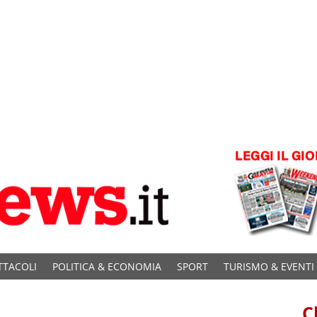
TTACOLI
POLITICA & ECONOMIA
SPORT
TURISMO & EVENTI
C