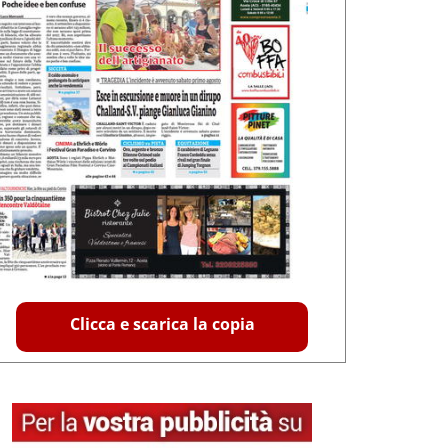
Clicca e scarica la copia