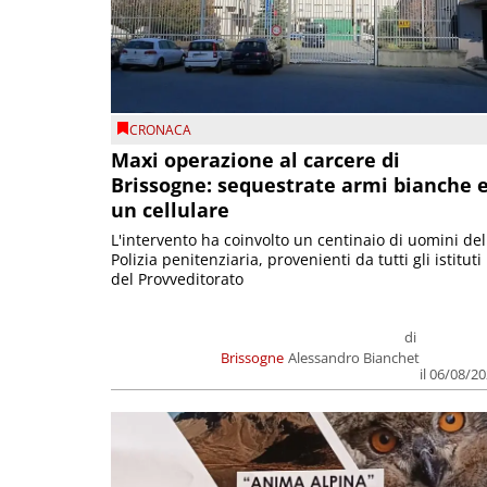
CRONACA
Maxi operazione al carcere di
Brissogne: sequestrate armi bianche 
un cellulare
L'intervento ha coinvolto un centinaio di uomini del
Polizia penitenziaria, provenienti da tutti gli istituti
del Provveditorato
di
Brissogne
Alessandro Bianchet
il 06/08/2