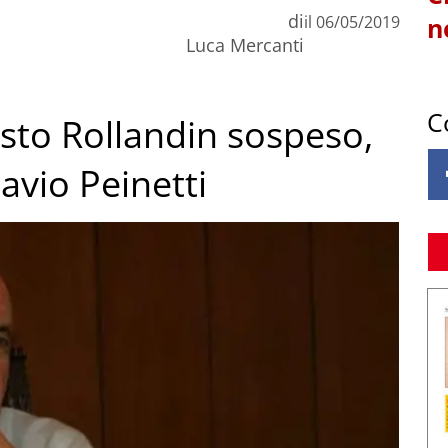
di
il
06/05/2019
n
Luca Mercanti
C
usto Rollandin sospeso,
avio Peinetti