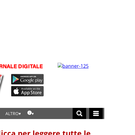
ALTRO
licca per leggere tutte le