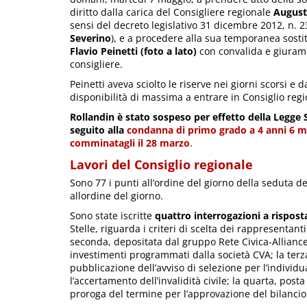
diritto dalla carica del Consigliere regionale
August
sensi del decreto legislativo 31 dicembre 2012, n. 2
Severino
), e a procedere alla sua temporanea sosti
Flavio Peinetti (foto a lato)
con convalida e giuram
consigliere.
Peinetti aveva sciolto le riserve nei giorni scorsi e d
disponibilità di massima a entrare in Consiglio regi
Rollandin è stato sospeso per effetto della Legge 
seguito alla
condanna di primo grado a 4 anni 6 m
comminatagli il 28 marzo
.
Lavori del Consiglio regionale
Sono 77 i punti all’ordine del giorno della seduta del
allordine del giorno.
Sono state iscritte
quattro interrogazioni a rispos
Stelle, riguarda i criteri di scelta dei rappresentan
seconda, depositata dal gruppo Rete Civica-Alliance 
investimenti programmati dalla società CVA; la terza
pubblicazione dell’avviso di selezione per l’indivi
l’accertamento dell’invalidità civile; la quarta, po
proroga del termine per l’approvazione del bilancio 