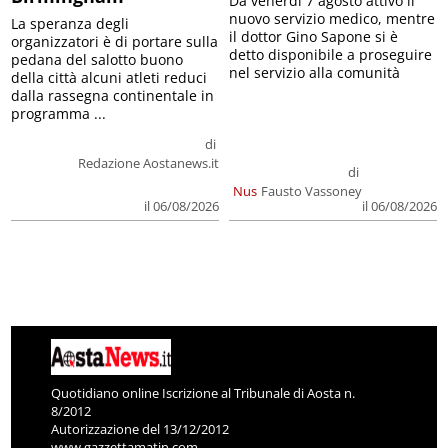
Da venerdì 7 agosto attivo il
nuovo servizio medico, mentre
La speranza degli
il dottor Gino Sapone si è
organizzatori è di portare sulla
detto disponibile a proseguire
pedana del salotto buono
nel servizio alla comunità
della città alcuni atleti reduci
dalla rassegna continentale in
programma ...
di
Redazione Aostanews.it
di
Nus
Fausto Vassoney
il 06/08/2026
il 06/08/2026
Quotidiano online Iscrizione al Tribunale di Aosta n.
8/2012
Autorizzazione del 13/12/2012
www.gazzettamatin.com