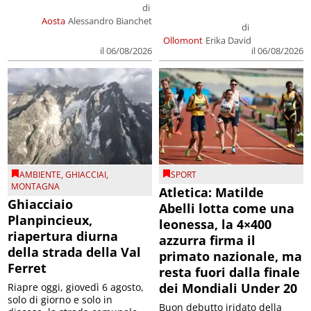
di
Aosta
Alessandro Bianchet
di
Ollomont
Erika David
il 06/08/2026
il 06/08/2026
AMBIENTE
,
GHIACCIAI
,
SPORT
MONTAGNA
Atletica: Matilde
Ghiacciaio
Abelli lotta come una
Planpincieux,
leonessa, la 4×400
riapertura diurna
azzurra firma il
della strada della Val
primato nazionale, ma
Ferret
resta fuori dalla finale
dei Mondiali Under 20
Riapre oggi, giovedì 6 agosto,
solo di giorno e solo in
Buon debutto iridato della