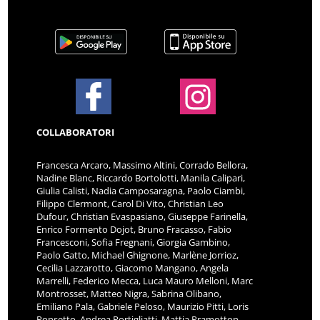
COLLABORATORI
Francesca Arcaro, Massimo Altini, Corrado Bellora,
Nadine Blanc, Riccardo Bortolotti, Manila Calipari,
Giulia Calisti, Nadia Camposaragna, Paolo Ciambi,
Filippo Clermont, Carol Di Vito, Christian Leo
Dufour, Christian Evaspasiano, Giuseppe Farinella,
Enrico Formento Dojot, Bruno Fracasso, Fabio
Francesconi, Sofia Fregnani, Giorgia Gambino,
Paolo Gatto, Michael Ghignone, Marlène Jorrioz,
Cecilia Lazzarotto, Giacomo Mangano, Angela
Marrelli, Federico Mecca, Luca Mauro Melloni, Marc
Montrosset, Matteo Nigra, Sabrina Olibano,
Emiliano Pala, Gabriele Peloso, Maurizio Pitti, Loris
Ponsetto, Andrea Portigliatti, Mattia Pramotton,