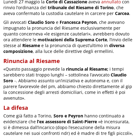
Lunedì 27 maggio la
Corte di Cassazione
aveva
annullato
con
rinvio l’ordinanza del
tribunale del Riesame di Torino
, che
aveva confermato la custodia cautelare in carcere per
Carcea
.
Gli avvocati
Claudio Soro
e
Francesca Peyron
, che avevano
impugnato la pronuncia del Riesame esclusivamente per
quanto concerneva «le esigenze cautelari», avrebbero dovuto
ora attendere le
motivazioni della Suprema Corte
, l’invio delle
stesse al
Riesame
e la pronuncia di quest’ultimo in
diversa
composizione
, alla luce delle direttive degli ermellini.
Rinuncia al Riesame
«Questo passaggio prevede la
rinuncia al Riesame;
i tempi
sarebbero stati troppo lunghi – sottolinea l’avvocato
Claudio
Soro
-. Abbiamo assunto un’iniziativa e autonoma e, con il
parere favorevole del pm, abbiamo chiesto direttamente al gip
la concessione degli arresti domiciliari, come in effetti è poi
avvenuto».
La difesa
Come già fatto a Torino,
Soro e Peyron
hanno continuato a
evidenziare che
l’ex assessore di Saint-Pierre
«è incensurata,
si è dimessa dall’incarico (dopo l’esecuzione della misura
cautelare nei suoi confronti ndr) ed è madre di tre figli piccoli»,