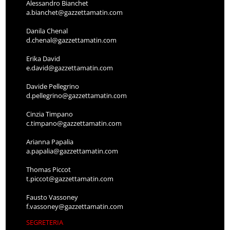
Alessandro Bianchet
a.bianchet@gazzettamatin.com
Danila Chenal
d.chenal@gazzettamatin.com
Erika David
e.david@gazzettamatin.com
Davide Pellegrino
d.pellegrino@gazzettamatin.com
Cinzia Timpano
c.timpano@gazzettamatin.com
Arianna Papalia
a.papalia@gazzettamatin.com
Thomas Piccot
t.piccot@gazzettamatin.com
Fausto Vassoney
f.vassoney@gazzettamatin.com
SEGRETERIA