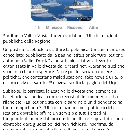
Sardine in Valle d’Aosta: bufera social per l’Ufficio relazioni
pubbliche della Regione.
Un post su Facebook fa scattare la polemica. Un commento (poi
cancellato) pubblicato dalla pagina istituzionale “Urp Regione
autonoma Valle d’Aosta” a un articolo relativo all’evento
organizzato in Valle d’Aosta dalle “sardine”. «Saranno quel che
sono, ma ci fanno sperare. Facce pulite, senza bandiere
politiche, che contestano maleducazione, fake news e urla. Io
ci sarò e viva le sardine!!!», aveva scritto la pagina dell’Urp.
Subito sulle barricate la Lega Valle d’Aosta che, sempre su
Facebook, ha condiviso uno screenshot del commento e ha
rilanciato: «La Regione sta con le sardine o un dipendente ha
tanto tempo libero? L’Ufficio relazioni con il pubblico della
Regione dovrebbe offrire un servizio a tutti i cittadini
indipendentemente dal loro credo politico e, soprattutto, non
dovrebbe dare giudizi politici non richiesti. Insomma, dal
sostegno alle sardine alla figura di merluzzo il passo è