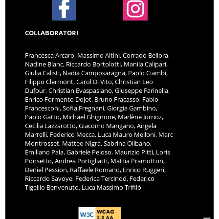
COLLABORATORI
Francesca Arcaro, Massimo Altini, Corrado Bellora,
Nadine Blanc, Riccardo Bortolotti, Manila Calipari,
Giulia Calisti, Nadia Camposaragna, Paolo Ciambi,
Filippo Clermont, Carol Di Vito, Christian Leo
Dufour, Christian Evaspasiano, Giuseppe Farinella,
Enrico Formento Dojot, Bruno Fracasso, Fabio
Francesconi, Sofia Fregnani, Giorgia Gambino,
Paolo Gatto, Michael Ghignone, Marlène Jorrioz,
Cecilia Lazzarotto, Giacomo Mangano, Angela
Marrelli, Federico Mecca, Luca Mauro Melloni, Marc
Montrosset, Matteo Nigra, Sabrina Olibano,
Emiliano Pala, Gabriele Peloso, Maurizio Pitti, Loris
Ponsetto, Andrea Portigliatti, Mattia Pramotton,
Deniel Pession, Raffaele Romano, Enrico Ruggeri,
Riccardo Savoye, Federica Tercinod, Federico
Tigellio Benvenuto, Luca Massimo Trifilò