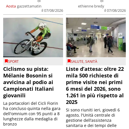
di
di
Aosta
gazzettamatin
ethienne bredy
il 07/08/2026
il 07/08/2026
SPORT
SALUTE
,
SANITÀ
Ciclismo su pista:
Liste d’attesa: oltre 22
Mélanie Bosonin si
mila 500 richieste di
avvicina al podio ai
prime visite nei primi
Campionati Italiani
6 mesi del 2026, sono
giovanili
1.261 in più rispetto al
2025
La portacolori del Cicli Fiorin
ha concluso quinta nella gara
Si sono riuniti ieri, giovedì 6
dell'omnium con 95 punti a 8
agosto, l'Unità centrale di
lunghezze dalla medaglia di
gestione dell’assistenza
bronzo
sanitaria e dei tempi delle