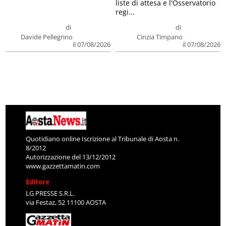
liste di attesa e l'Osservatorio
regi...
di
di
Davide Pellegrino
Cinzia Timpano
il 07/08/2026
il 07/08/2026
Quotidiano online Iscrizione al Tribunale di Aosta n.
8/2012
Autorizzazione del 13/12/2012
www.gazzettamatin.com
Editore
LG PRESSE S.R.L.
via Festaz, 52 11100 AOSTA