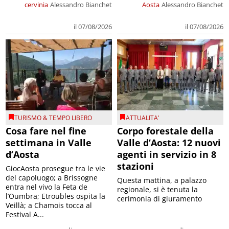
cervinia
Alessandro Bianchet
Aosta
Alessandro Bianchet
il 07/08/2026
il 07/08/2026
TURISMO & TEMPO LIBERO
ATTUALITA'
Cosa fare nel fine
Corpo forestale della
settimana in Valle
Valle d’Aosta: 12 nuovi
d’Aosta
agenti in servizio in 8
stazioni
GiocAosta prosegue tra le vie
del capoluogo; a Brissogne
Questa mattina, a palazzo
entra nel vivo la Feta de
regionale, si è tenuta la
l’Oumbra; Etroubles ospita la
cerimonia di giuramento
Veillà; a Chamois tocca al
Festival A...