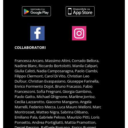
COLLABORATORI
Francesca Arcaro, Massimo Altini, Corrado Bellora,
Nadine Blanc, Riccardo Bortolotti, Manila Calipari,
Giulia Calisti, Nadia Camposaragna, Paolo Ciambi,
Filippo Clermont, Carol Di Vito, Christian Leo
Dufour, Christian Evaspasiano, Giuseppe Farinella,
Enrico Formento Dojot, Bruno Fracasso, Fabio
Francesconi, Sofia Fregnani, Giorgia Gambino,
Paolo Gatto, Michael Ghignone, Marlène Jorrioz,
Cecilia Lazzarotto, Giacomo Mangano, Angela
Marrelli, Federico Mecca, Luca Mauro Melloni, Marc
Montrosset, Matteo Nigra, Sabrina Olibano,
Emiliano Pala, Gabriele Peloso, Maurizio Pitti, Loris
Ponsetto, Andrea Portigliatti, Mattia Pramotton,
Deniel Pession, Raffaele Romano, Enrico Ruggeri,