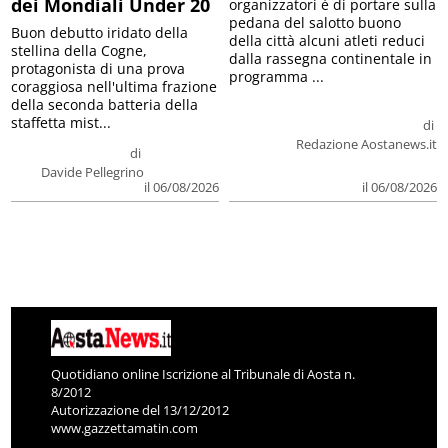
dei Mondiali Under 20
organizzatori è di portare sulla
pedana del salotto buono
Buon debutto iridato della
della città alcuni atleti reduci
stellina della Cogne,
dalla rassegna continentale in
protagonista di una prova
programma ...
coraggiosa nell'ultima frazione
della seconda batteria della
staffetta mist...
di
Redazione Aostanews.it
di
Davide Pellegrino
il 06/08/2026
il 06/08/2026
Quotidiano online Iscrizione al Tribunale di Aosta n.
8/2012
Autorizzazione del 13/12/2012
www.gazzettamatin.com