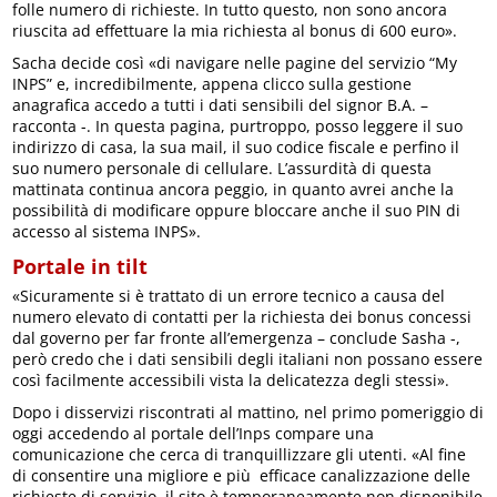
folle numero di richieste. In tutto questo, non sono ancora
riuscita ad effettuare la mia richiesta al bonus di 600 euro».
Sacha decide così «di navigare nelle pagine del servizio “My
INPS” e, incredibilmente, appena clicco sulla gestione
anagrafica accedo a tutti i dati sensibili del signor B.A. –
racconta -. In questa pagina, purtroppo, posso leggere il suo
indirizzo di casa, la sua mail, il suo codice fiscale e perfino il
suo numero personale di cellulare. L’assurdità di questa
mattinata continua ancora peggio, in quanto avrei anche la
possibilità di modificare oppure bloccare anche il suo PIN di
accesso al sistema INPS».
Portale in tilt
«Sicuramente si è trattato di un errore tecnico a causa del
numero elevato di contatti per la richiesta dei bonus concessi
dal governo per far fronte all’emergenza – conclude Sasha -,
però credo che i dati sensibili degli italiani non possano essere
così facilmente accessibili vista la delicatezza degli stessi».
Dopo i disservizi riscontrati al mattino, nel primo pomeriggio di
oggi accedendo al portale dell’Inps compare una
comunicazione che cerca di tranquillizzare gli utenti. «Al fine
di consentire una migliore e più efficace canalizzazione delle
richieste di servizio, il sito è temporaneamente non disponibile