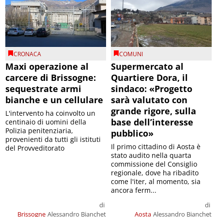
CRONACA
COMUNI
Maxi operazione al
Supermercato al
carcere di Brissogne:
Quartiere Dora, il
sequestrate armi
sindaco: «Progetto
bianche e un cellulare
sarà valutato con
grande rigore, sulla
L'intervento ha coinvolto un
base dell’interesse
centinaio di uomini della
Polizia penitenziaria,
pubblico»
provenienti da tutti gli istituti
Il primo cittadino di Aosta è
del Provveditorato
stato audito nella quarta
commissione del Consiglio
regionale, dove ha ribadito
come l'iter, al momento, sia
ancora ferm...
di
di
Brissogne
Alessandro Bianchet
Aosta
Alessandro Bianchet