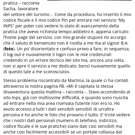
pratica – racconta
Sacha, lavoratore
del settore del turismo -. Come da procedura, ho inserito il mio
codice fiscale e il mio codice Pin per entrare nel servizio “My
INPS” per poter così vedere lo stato di avanzamento della
pratica che avevo richiesta tempo addietro e, appena caricato
l’home page del servizio, con mio grande stupore mi accorgo
che il saluto di benvenuto non è rivolta a me ma al signor B.A.
(
foto
). Un po’ disorientato e confuso provo a fare, in sequenza,
il log-out e nuovamente il login con le mie credenziali
credendo in un errore tecnico del sito ma, ancora una volta,
non si apre il servizio a me dedicato, bensì nuovamente quello
di questo tale a me sconosciuto».
Stesso problema riscontrato da Martina, la quale ci ha contati
attraverso la nostra pagina FB. «Mi è capitata la stessa
disavventura questa mattina – racconta -. Stavo accendendo al
sito Inps, già con moltissime difficoltà, e quando sono riuscita
ad entrare nella mia area riservata l’utente non ero io. Ho
avuto accesso a tutti i dati sensibili sensibili di un’altra
persona e ho anche le foto che provano il tutto. E’ triste vedere
che i nostri dati personali (numero di telefono, indirizzo,
codice fiscale e le sue pratiche) siano dati così sensibili ma
anche così facilmente accessibili se un portale collassa dal