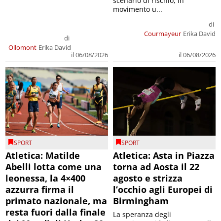
scenario di rischio, in
movimento u...
di
Courmayeur
Erika David
di
Ollomont
Erika David
il 06/08/2026
il 06/08/2026
SPORT
SPORT
Atletica: Matilde
Atletica: Asta in Piazza
Abelli lotta come una
torna ad Aosta il 22
leonessa, la 4×400
agosto e strizza
azzurra firma il
l’occhio agli Europei di
primato nazionale, ma
Birmingham
resta fuori dalla finale
La speranza degli