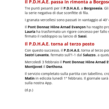
Il P.D.H.A.E. passa in rimonta a Borgos
Tre punti pesanti per il
P.D.H.A.E.
a
Borgosesia
. Gl
la serie negativa di due sconfitte di fila.
I granata vercellesi sono passati in vantaggio al 40
Il
Pont Donnaz Hône Arnad Evançon
ha reagito pro
Lauria
ha trasformato un rigore concesso per fallo
firmato il raddoppio su lancio di
Sassi
.
Il P.D.H.A.E. torna al terzo posto
Con questo successo, il
P.D.H.A.E.
torna al terzo pos
Sestri Levante
, fermato sull’1-1 dal
Saluzzo
, a quot
Mercoledì 3 febbraio il
Pont Donnaz Hône Arnad 
Montjovet
il
Derthona
.
Il servizio completato sulla partita con tabellino, cr
Matin
in edicola lunedì 1° febbraio. Il giornale sarà
sulla nostra App.
(d.p.)