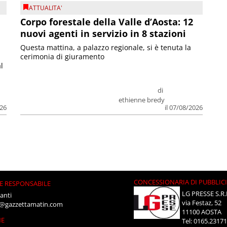
ATTUALITA'
Corpo forestale della Valle d’Aosta: 12
nuovi agenti in servizio in 8 stazioni
Questa mattina, a palazzo regionale, si è tenuta la
cerimonia di giuramento
l
di
ethienne bredy
026
il 07/08/2026
CONCESSIONARIA DI PUBBLIC
E RESPONSABILE
LG PRESSE S.R.
anti
via Festaz, 52
i@gazzettamatin.com
11100 AOSTA
NE
Tel: 0165.2317