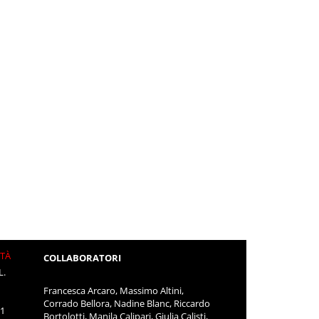
ITÀ
COLLABORATORI
L.
Francesca Arcaro, Massimo Altini,
Corrado Bellora, Nadine Blanc, Riccardo
11
Bortolotti, Manila Calipari, Giulia Calisti,