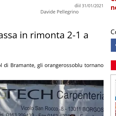
di
il
31/01/2021
n
Davide Pellegrino
C
passa in rimonta 2-1 a
ol di Bramante, gli orangerossoblu tornano