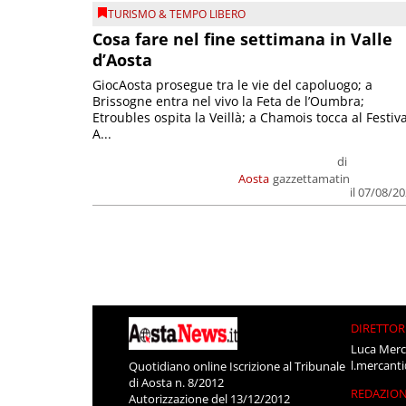
TURISMO & TEMPO LIBERO
Cosa fare nel fine settimana in Valle
d’Aosta
GiocAosta prosegue tra le vie del capoluogo; a
Brissogne entra nel vivo la Feta de l’Oumbra;
Etroubles ospita la Veillà; a Chamois tocca al Festiva
A...
di
Aosta
gazzettamatin
il 07/08/2
DIRETTOR
Luca Merc
l.mercant
Quotidiano online Iscrizione al Tribunale
di Aosta n. 8/2012
REDAZIO
Autorizzazione del 13/12/2012