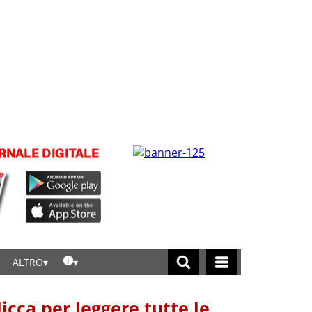
ALTRO
licca per leggere tutte le