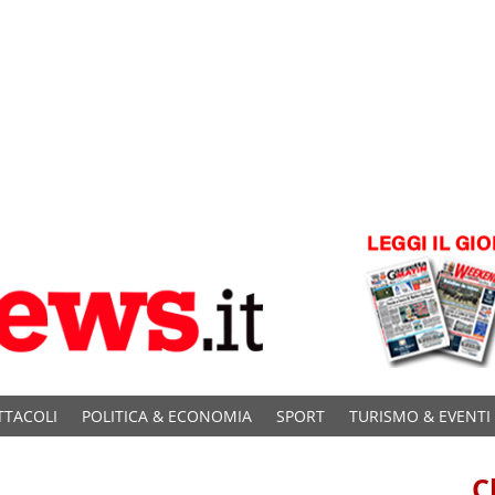
TTACOLI
POLITICA & ECONOMIA
SPORT
TURISMO & EVENTI
C