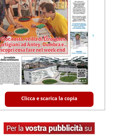
Clicca e scarica la copia