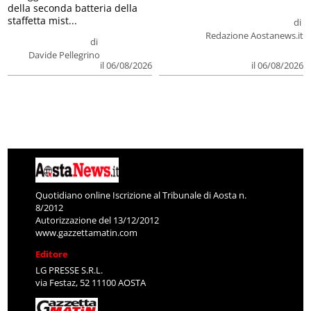
della seconda batteria della
staffetta mist...
di
Redazione Aostanews.it
di
Davide Pellegrino
il 06/08/2026
il 06/08/2026
Quotidiano online Iscrizione al Tribunale di Aosta n.
8/2012
Autorizzazione del 13/12/2012
www.gazzettamatin.com
Editore
LG PRESSE S.R.L.
via Festaz, 52 11100 AOSTA