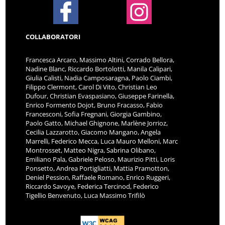
COLLABORATORI
Francesca Arcaro, Massimo Altini, Corrado Bellora,
Nadine Blanc, Riccardo Bortolotti, Manila Calipari,
Giulia Calisti, Nadia Camposaragna, Paolo Ciambi,
Filippo Clermont, Carol Di Vito, Christian Leo
Dufour, Christian Evaspasiano, Giuseppe Farinella,
Enrico Formento Dojot, Bruno Fracasso, Fabio
Francesconi, Sofia Fregnani, Giorgia Gambino,
Paolo Gatto, Michael Ghignone, Marlène Jorrioz,
Cecilia Lazzarotto, Giacomo Mangano, Angela
Marrelli, Federico Mecca, Luca Mauro Melloni, Marc
Montrosset, Matteo Nigra, Sabrina Olibano,
Emiliano Pala, Gabriele Peloso, Maurizio Pitti, Loris
Ponsetto, Andrea Portigliatti, Mattia Pramotton,
Deniel Pession, Raffaele Romano, Enrico Ruggeri,
Riccardo Savoye, Federica Tercinod, Federico
Tigellio Benvenuto, Luca Massimo Trifilò