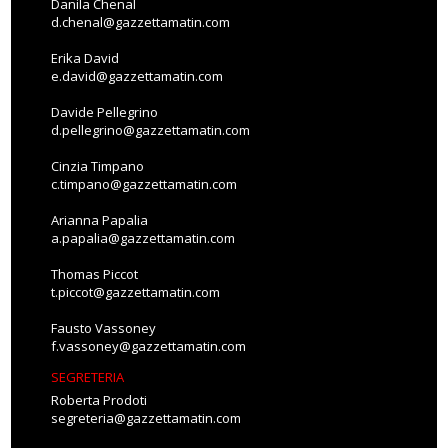
Danila Chenal
d.chenal@gazzettamatin.com
Erika David
e.david@gazzettamatin.com
Davide Pellegrino
d.pellegrino@gazzettamatin.com
Cinzia Timpano
c.timpano@gazzettamatin.com
Arianna Papalia
a.papalia@gazzettamatin.com
Thomas Piccot
t.piccot@gazzettamatin.com
Fausto Vassoney
f.vassoney@gazzettamatin.com
SEGRETERIA
Roberta Prodoti
segreteria@gazzettamatin.com