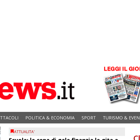
ETTACOLI
POLITICA & ECONOMIA
SPORT
TURISMO & EVEN
ATTUALITA'
C