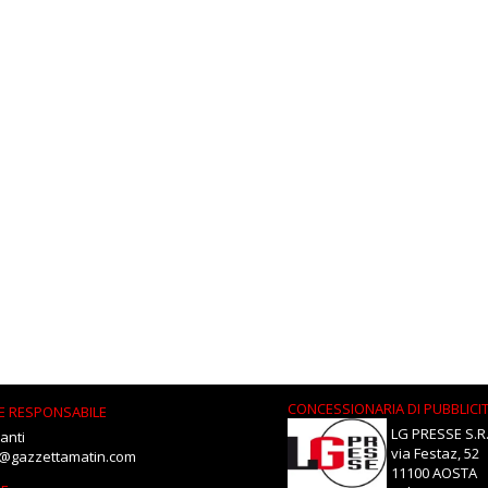
CONCESSIONARIA DI PUBBLICI
E RESPONSABILE
LG PRESSE S.R.
anti
via Festaz, 52
i@gazzettamatin.com
11100 AOSTA