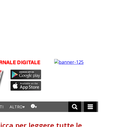
TI
ALTRO
licca per leggere tutte le