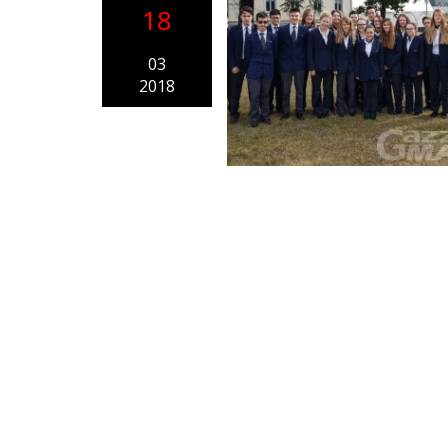
18
03
2018