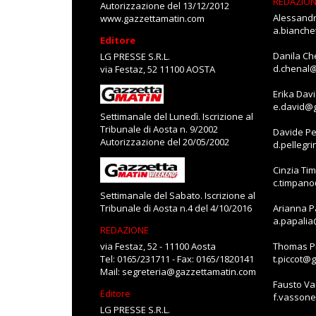
REDAZIO
Autorizzazione del 13/12/2012
Alessandr
www.gazzettamatin.com
a.bianch
Editore
Danila Ch
LG PRESSE S.R.L.
d.chenal
via Festaz, 52 11100 AOSTA
Erika Dav
e.david@
Settimanale del Lunedì. Iscrizione al
Tribunale di Aosta n. 9/2002
Davide Pe
Autorizzazione del 20/05/2002
d.pellegr
Cinzia Ti
c.timpan
Settimanale del Sabato. Iscrizione al
Tribunale di Aosta n.4 del 4/10/2016
Arianna P
a.papali
REDAZIONE
via Festaz, 52 - 11100 Aosta
Thomas Pi
Tel: 0165/231711 - Fax: 0165/1820141
t.piccot@
Mail:
segreteria@gazzettamatin.com
Fausto V
Editore
f.vasson
LG PRESSE S.R.L.