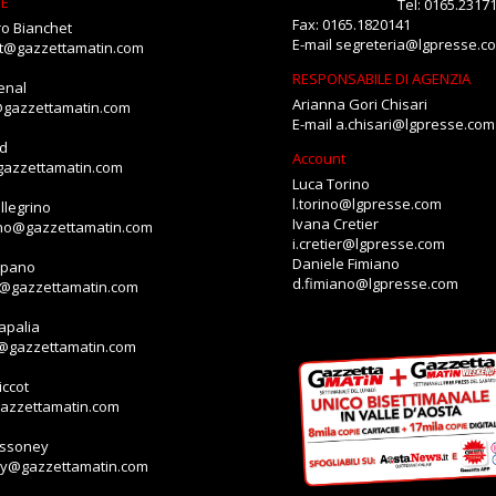
NE
Tel: 0165.2317
Fax: 0165.1820141
o Bianchet
E-mail
segreteria@lgpresse.c
et@gazzettamatin.com
RESPONSABILE DI AGENZIA
enal
Arianna Gori Chisari
@gazzettamatin.com
E-mail
a.chisari@lgpresse.com
id
Account
gazzettamatin.com
Luca Torino
l.torino@lgpresse.com
llegrino
Ivana Cretier
ino@gazzettamatin.com
i.cretier@lgpresse.com
Daniele Fimiano
mpano
d.fimiano@lgpresse.com
o@gazzettamatin.com
apalia
a@gazzettamatin.com
ccot
gazzettamatin.com
assoney
ey@gazzettamatin.com