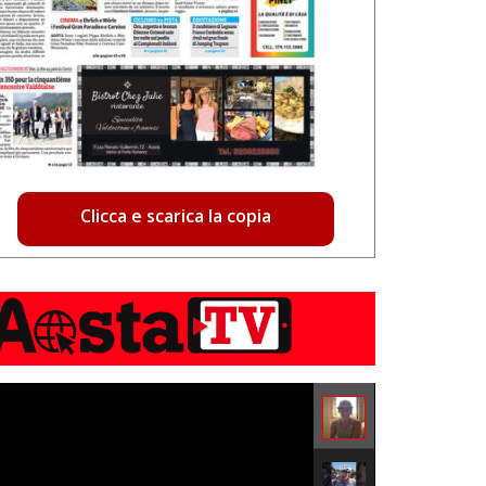
Clicca e scarica la copia