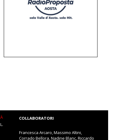
TÀ
COLLABORATORI
L.
Francesca Arcaro, Massimo Altini,
Corrado Bellora, Nadine Blanc, Riccardo