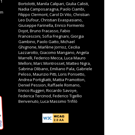
11
Bortolotti, Manila Calipari, Giulia Calisti,
Nadia Camposaragna, Paolo Ciambi,
om
Filippo Clermont, Carol Di Vito, Christian
Leo Dufour, Christian Evaspasiano,
Giuseppe Farinella, Enrico Formento
Dojot, Bruno Fracasso, Fabio
Francesconi, Sofia Fregnani, Giorgia
Gambino, Paolo Gatto, Michael
Ghignone, Marlène Jorrioz, Cecilia
Lazzarotto, Giacomo Mangano, Angela
Marrelli, Federico Mecca, Luca Mauro
Melloni, Marc Montrosset, Matteo Nigra,
Sabrina Olibano, Emiliano Pala, Gabriele
Peloso, Maurizio Pitti, Loris Ponsetto,
Andrea Portigliatti, Mattia Pramotton,
Deniel Pession, Raffaele Romano,
Enrico Ruggeri, Riccardo Savoye,
Federica Tercinod, Federico Tigellio
Benvenuto, Luca Massimo Trifilò