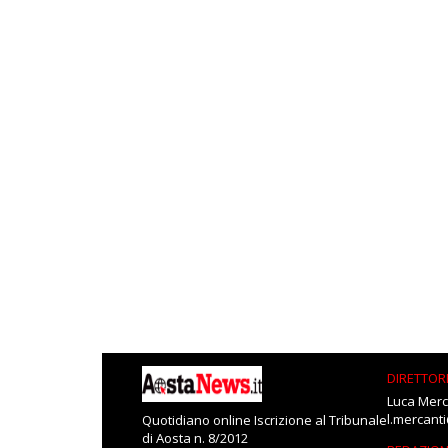
DIRETTOR
Luca Merc
l.mercant
Quotidiano online Iscrizione al Tribunale
di Aosta n. 8/2012