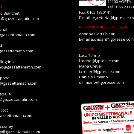
11100 AOSTA
NE
Tel: 0165.2317
Fax: 0165.1820141
o Bianchet
E-mail
segreteria@lgpresse.c
et@gazzettamatin.com
RESPONSABILE DI AGENZIA
enal
Arianna Gori Chisari
@gazzettamatin.com
E-mail
a.chisari@lgpresse.com
id
Account
gazzettamatin.com
Luca Torino
l.torino@lgpresse.com
llegrino
Ivana Cretier
ino@gazzettamatin.com
i.cretier@lgpresse.com
Daniele Fimiano
mpano
d.fimiano@lgpresse.com
o@gazzettamatin.com
apalia
a@gazzettamatin.com
ccot
gazzettamatin.com
assoney
ey@gazzettamatin.com