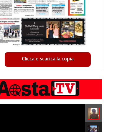
Clicca e scarica la copia