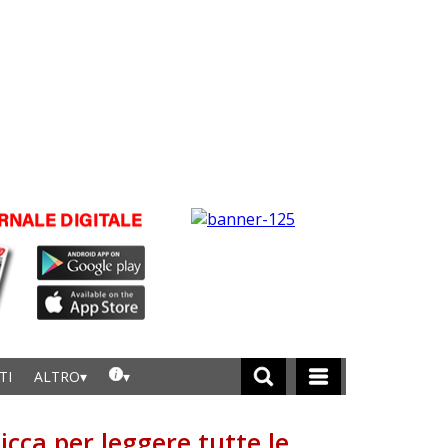
TI
ALTRO
licca per leggere tutte le