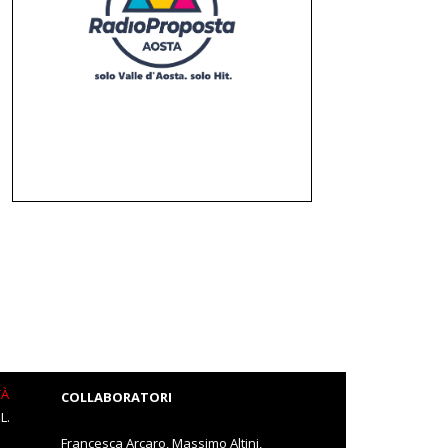
TÀ
COLLABORATORI
L.
Francesca Arcaro, Massimo Altini,