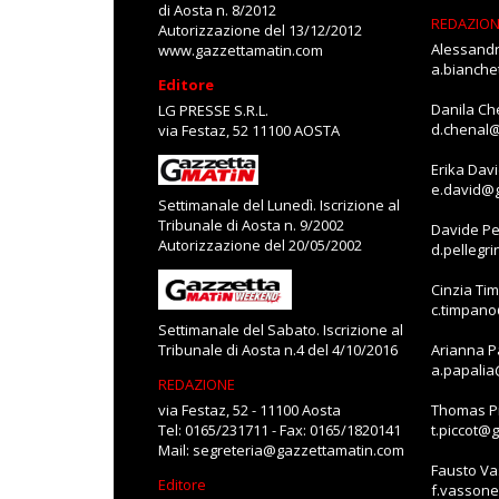
di Aosta n. 8/2012
REDAZIO
Autorizzazione del 13/12/2012
Alessandr
www.gazzettamatin.com
a.bianch
Editore
Danila Ch
LG PRESSE S.R.L.
d.chenal
via Festaz, 52 11100 AOSTA
Erika Dav
e.david@
Settimanale del Lunedì. Iscrizione al
Tribunale di Aosta n. 9/2002
Davide Pe
Autorizzazione del 20/05/2002
d.pellegr
Cinzia Ti
c.timpan
Settimanale del Sabato. Iscrizione al
Tribunale di Aosta n.4 del 4/10/2016
Arianna P
a.papali
REDAZIONE
via Festaz, 52 - 11100 Aosta
Thomas Pi
Tel: 0165/231711 - Fax: 0165/1820141
t.piccot@
Mail:
segreteria@gazzettamatin.com
Fausto V
Editore
f.vasson