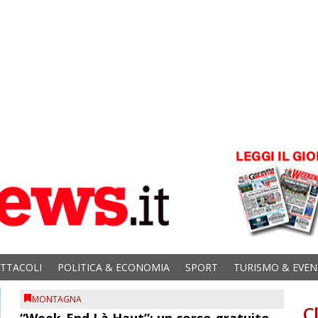
ETTACOLI
POLITICA & ECONOMIA
SPORT
TURISMO & EVEN
MONTAGNA
C