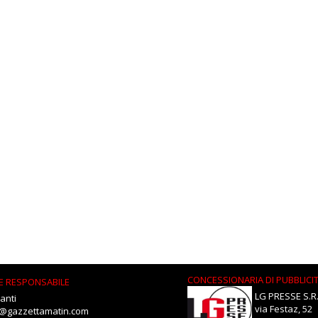
CONCESSIONARIA DI PUBBLICI
E RESPONSABILE
LG PRESSE S.R.
anti
via Festaz, 52
i@gazzettamatin.com