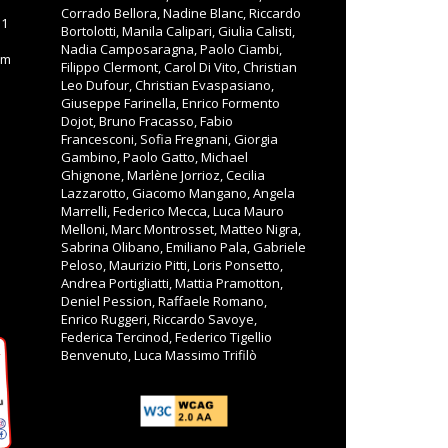
Corrado Bellora, Nadine Blanc, Riccardo
11
Bortolotti, Manila Calipari, Giulia Calisti,
Nadia Camposaragna, Paolo Ciambi,
om
Filippo Clermont, Carol Di Vito, Christian
Leo Dufour, Christian Evaspasiano,
Giuseppe Farinella, Enrico Formento
Dojot, Bruno Fracasso, Fabio
Francesconi, Sofia Fregnani, Giorgia
Gambino, Paolo Gatto, Michael
Ghignone, Marlène Jorrioz, Cecilia
Lazzarotto, Giacomo Mangano, Angela
Marrelli, Federico Mecca, Luca Mauro
Melloni, Marc Montrosset, Matteo Nigra,
Sabrina Olibano, Emiliano Pala, Gabriele
Peloso, Maurizio Pitti, Loris Ponsetto,
Andrea Portigliatti, Mattia Pramotton,
Deniel Pession, Raffaele Romano,
Enrico Ruggeri, Riccardo Savoye,
Federica Tercinod, Federico Tigellio
Benvenuto, Luca Massimo Trifilò