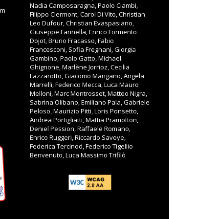
Nadia Camposaragna, Paolo Ciambi,
om
Filippo Clermont, Carol Di Vito, Christian
Leo Dufour, Christian Evaspasiano,
Giuseppe Farinella, Enrico Formento
Dojot, Bruno Fracasso, Fabio
Francesconi, Sofia Fregnani, Giorgia
Gambino, Paolo Gatto, Michael
Ghignone, Marlène Jorrioz, Cecilia
Lazzarotto, Giacomo Mangano, Angela
Marrelli, Federico Mecca, Luca Mauro
Melloni, Marc Montrosset, Matteo Nigra,
Sabrina Olibano, Emiliano Pala, Gabriele
Peloso, Maurizio Pitti, Loris Ponsetto,
Andrea Portigliatti, Mattia Pramotton,
Deniel Pession, Raffaele Romano,
Enrico Ruggeri, Riccardo Savoye,
Federica Tercinod, Federico Tigellio
Benvenuto, Luca Massimo Trifilò