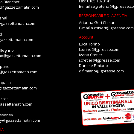
Fax: 0165.1820141
o Bianchet
E-mail
segreteria@lgpresse.c
et@gazzettamatin.com
RESPONSABILE DI AGENZIA
enal
Arianna Gori Chisari
@gazzettamatin.com
E-mail
a.chisari@lgpresse.com
id
Account
gazzettamatin.com
Luca Torino
l.torino@lgpresse.com
llegrino
Ivana Cretier
ino@gazzettamatin.com
i.cretier@lgpresse.com
Daniele Fimiano
mpano
d.fimiano@lgpresse.com
o@gazzettamatin.com
apalia
a@gazzettamatin.com
ccot
gazzettamatin.com
assoney
ey@gazzettamatin.com
IA