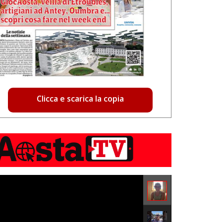
Clicca e scarica la copia