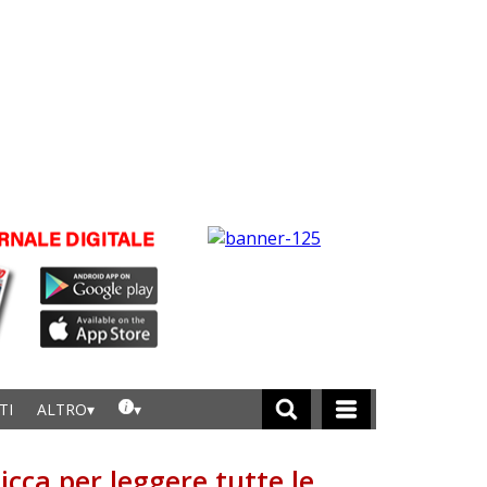
TI
ALTRO
licca per leggere tutte le