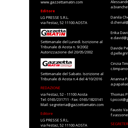
Alessandr
www.gazzettamatin.com
a.bianch
Editore
Danila Ch
LG PRESSE S.R.L.
d.chenal
via Festaz, 52 11100 AOSTA
Erika Dav
e.david@
Settimanale del Lunedì. Iscrizione al
Tribunale di Aosta n. 9/2002
Davide Pe
Autorizzazione del 20/05/2002
d.pellegr
Cinzia Ti
c.timpan
Settimanale del Sabato. Iscrizione al
Tribunale di Aosta n.4 del 4/10/2016
Arianna P
a.papali
REDAZIONE
via Festaz, 52 - 11100 Aosta
Thomas Pi
Tel: 0165/231711 - Fax: 0165/1820141
t.piccot@
Mail:
segreteria@gazzettamatin.com
Fausto V
Editore
f.vasson
LG PRESSE S.R.L.
SEGRETER
via Festaz, 52 11100 AOSTA