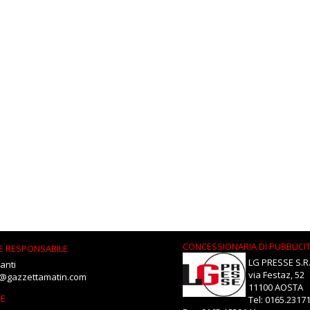
CONCESSIONARIA DI PUBBLICI
E RESPONSABILE
LG PRESSE S.R.
anti
via Festaz, 52
i@gazzettamatin.com
11100 AOSTA
NE
Tel: 0165.2317