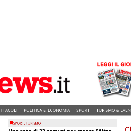
ETTACOLI
POLITICA & ECONOMIA
SPORT
TURISMO & EVEN
SPORT
,
TURISMO
C