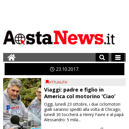
23
10
2017
ATTUALITA'
Viaggi: padre e figlio in
America col motorino ‘Ciao’
Oggi, lunedì 23 ottobre, i due ciclomotori
gialli saranno spediti alla volta di Chicago;
lunedì 30 toccherà a Henry Favre e al papà
Alessandro: 5 mila...
di