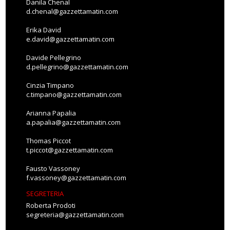
Danila Chenal
d.chenal@gazzettamatin.com
Erika David
e.david@gazzettamatin.com
Davide Pellegrino
d.pellegrino@gazzettamatin.com
Cinzia Timpano
c.timpano@gazzettamatin.com
Arianna Papalia
a.papalia@gazzettamatin.com
Thomas Piccot
t.piccot@gazzettamatin.com
Fausto Vassoney
f.vassoney@gazzettamatin.com
SEGRETERIA
Roberta Prodoti
segreteria@gazzettamatin.com