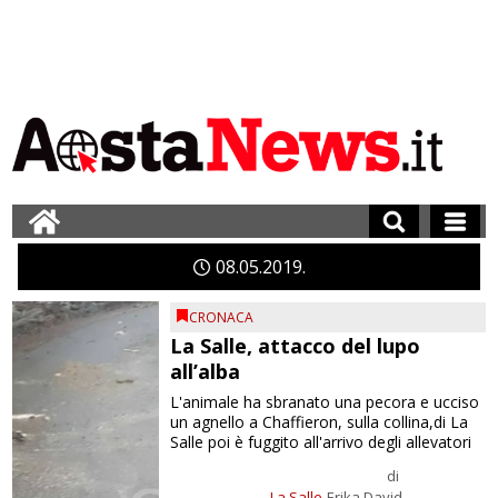
08
05
2019
CRONACA
La Salle, attacco del lupo
all’alba
L'animale ha sbranato una pecora e ucciso
un agnello a Chaffieron, sulla collina,di La
Salle poi è fuggito all'arrivo degli allevatori
di
La Salle
Erika David