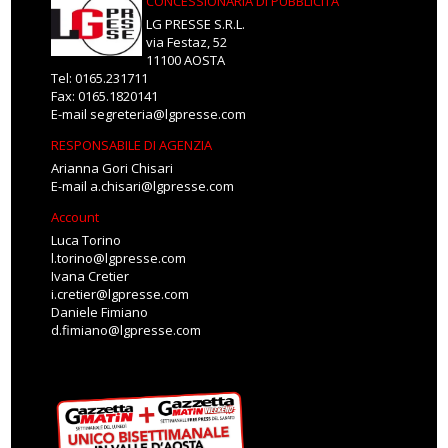
CONCESSIONARIA DI PUBBLICITÀ
LG PRESSE S.R.L.
via Festaz, 52
11100 AOSTA
Tel: 0165.231711
Fax: 0165.1820141
E-mail
segreteria@lgpresse.com
RESPONSABILE DI AGENZIA
Arianna Gori Chisari
E-mail
a.chisari@lgpresse.com
Account
Luca Torino
l.torino@lgpresse.com
Ivana Cretier
i.cretier@lgpresse.com
Daniele Fimiano
d.fimiano@lgpresse.com