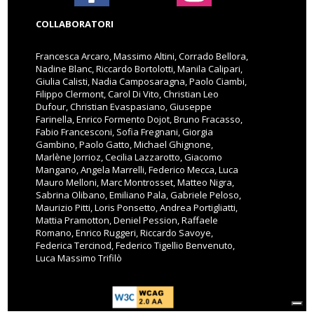
COLLABORATORI
Francesca Arcaro, Massimo Altini, Corrado Bellora,
Nadine Blanc, Riccardo Bortolotti, Manila Calipari,
Giulia Calisti, Nadia Camposaragna, Paolo Ciambi,
Filippo Clermont, Carol Di Vito, Christian Leo
Dufour, Christian Evaspasiano, Giuseppe
Farinella, Enrico Formento Dojot, Bruno Fracasso,
Fabio Francesconi, Sofia Fregnani, Giorgia
Gambino, Paolo Gatto, Michael Ghignone,
Marlène Jorrioz, Cecilia Lazzarotto, Giacomo
Mangano, Angela Marrelli, Federico Mecca, Luca
Mauro Melloni, Marc Montrosset, Matteo Nigra,
Sabrina Olibano, Emiliano Pala, Gabriele Peloso,
Maurizio Pitti, Loris Ponsetto, Andrea Portigliatti,
Mattia Pramotton, Deniel Pession, Raffaele
Romano, Enrico Ruggeri, Riccardo Savoye,
Federica Tercinod, Federico Tigellio Benvenuto,
Luca Massimo Trifilò