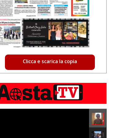
Clicca e scarica la copia