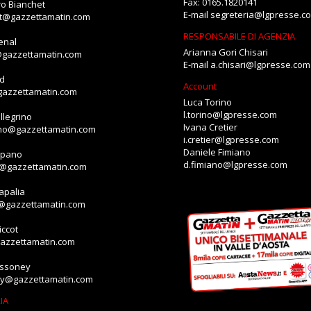
Fax: 0165.1820141
o Bianchet
E-mail
segreteria@lgpresse.c
et@gazzettamatin.com
RESPONSABILE DI AGENZIA
enal
Arianna Gori Chisari
@gazzettamatin.com
E-mail
a.chisari@lgpresse.com
id
Account
gazzettamatin.com
Luca Torino
l.torino@lgpresse.com
llegrino
Ivana Cretier
ino@gazzettamatin.com
i.cretier@lgpresse.com
Daniele Fimiano
mpano
d.fimiano@lgpresse.com
o@gazzettamatin.com
apalia
a@gazzettamatin.com
ccot
gazzettamatin.com
assoney
ey@gazzettamatin.com
IA