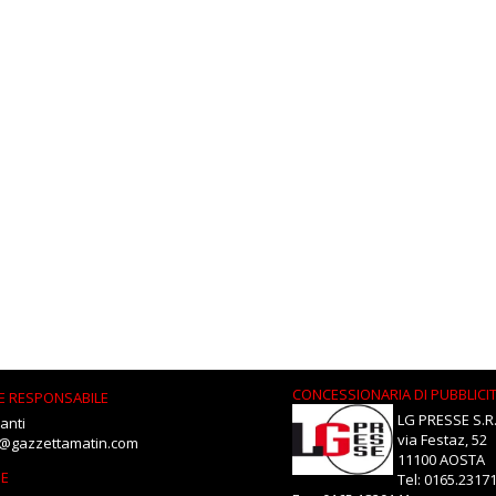
CONCESSIONARIA DI PUBBLICI
E RESPONSABILE
LG PRESSE S.R.
anti
via Festaz, 52
i@gazzettamatin.com
11100 AOSTA
NE
Tel: 0165.2317