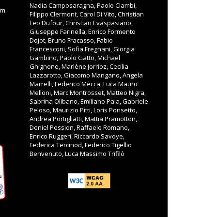
Nadia Camposaragna, Paolo Ciambi,
om
Filippo Clermont, Carol Di Vito, Christian
Leo Dufour, Christian Evaspasiano,
Giuseppe Farinella, Enrico Formento
Dojot, Bruno Fracasso, Fabio
Francesconi, Sofia Fregnani, Giorgia
Gambino, Paolo Gatto, Michael
Ghignone, Marlène Jorrioz, Cecilia
Lazzarotto, Giacomo Mangano, Angela
Marrelli, Federico Mecca, Luca Mauro
Melloni, Marc Montrosset, Matteo Nigra,
Sabrina Olibano, Emiliano Pala, Gabriele
Peloso, Maurizio Pitti, Loris Ponsetto,
Andrea Portigliatti, Mattia Pramotton,
Deniel Pession, Raffaele Romano,
Enrico Ruggeri, Riccardo Savoye,
Federica Tercinod, Federico Tigellio
Benvenuto, Luca Massimo Trifilò