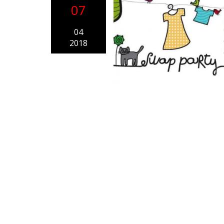
07
04
2018