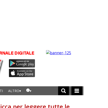
TI
ALTRO
licca per leggere tutte le