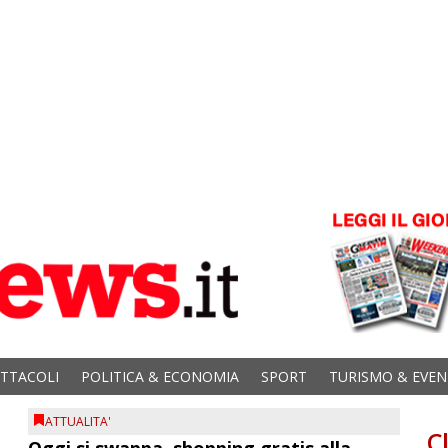
ETTACOLI
POLITICA & ECONOMIA
SPORT
TURISMO & EVEN
ATTUALITA'
C