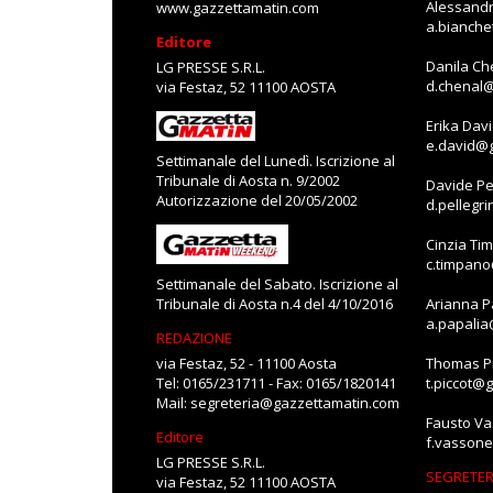
Alessandr
www.gazzettamatin.com
a.bianch
Editore
Danila Ch
LG PRESSE S.R.L.
d.chenal
via Festaz, 52 11100 AOSTA
Erika Dav
e.david@
Settimanale del Lunedì. Iscrizione al
Tribunale di Aosta n. 9/2002
Davide Pe
Autorizzazione del 20/05/2002
d.pellegr
Cinzia Ti
c.timpan
Settimanale del Sabato. Iscrizione al
Tribunale di Aosta n.4 del 4/10/2016
Arianna P
a.papali
REDAZIONE
via Festaz, 52 - 11100 Aosta
Thomas Pi
Tel: 0165/231711 - Fax: 0165/1820141
t.piccot@
Mail:
segreteria@gazzettamatin.com
Fausto V
Editore
f.vasson
LG PRESSE S.R.L.
SEGRETER
via Festaz, 52 11100 AOSTA