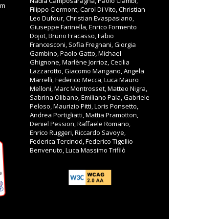
Nadia Camposaragna, Paolo Ciambi,
om
Filippo Clermont, Carol Di Vito, Christian
Leo Dufour, Christian Evaspasiano,
Giuseppe Farinella, Enrico Formento
Dojot, Bruno Fracasso, Fabio
Francesconi, Sofia Fregnani, Giorgia
Gambino, Paolo Gatto, Michael
Ghignone, Marlène Jorrioz, Cecilia
Lazzarotto, Giacomo Mangano, Angela
Marrelli, Federico Mecca, Luca Mauro
Melloni, Marc Montrosset, Matteo Nigra,
Sabrina Olibano, Emiliano Pala, Gabriele
Peloso, Maurizio Pitti, Loris Ponsetto,
Andrea Portigliatti, Mattia Pramotton,
Deniel Pession, Raffaele Romano,
Enrico Ruggeri, Riccardo Savoye,
Federica Tercinod, Federico Tigellio
Benvenuto, Luca Massimo Trifilò