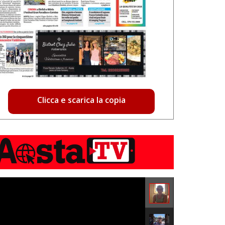
Clicca e scarica la copia