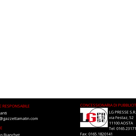
CONCESSIONARIA DI PUBBLICI
E RESPONSABILE
LG PRESSE S.R.
anti
via Festaz, 52
i@gazzettamatin.com
11100 AOSTA
NE
Tel: 0165.2317
Fax: 0165.1820141
o Bianchet