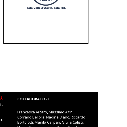
TÀ
COLLABORATORI
L.
Francesca Arcaro, Massimo Altini,
Corrado Bellora, Nadine Blanc, Riccardo
11
Bortolotti, Manila Calipari, Giulia Calisti,