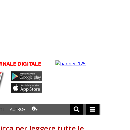
TI
ALTRO
licca per leggere tutte le