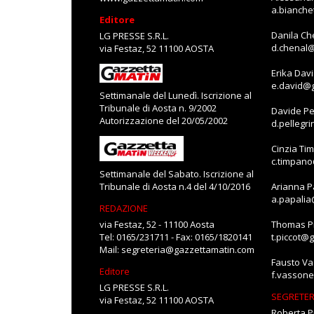
a.bianch
Editore
Danila Ch
LG PRESSE S.R.L.
d.chenal
via Festaz, 52 11100 AOSTA
Erika Dav
e.david@
Settimanale del Lunedì. Iscrizione al
Tribunale di Aosta n. 9/2002
Davide Pe
Autorizzazione del 20/05/2002
d.pellegr
Cinzia Ti
c.timpan
Settimanale del Sabato. Iscrizione al
Tribunale di Aosta n.4 del 4/10/2016
Arianna P
a.papali
REDAZIONE
via Festaz, 52 - 11100 Aosta
Thomas Pi
Tel: 0165/231711 - Fax: 0165/1820141
t.piccot@
Mail:
segreteria@gazzettamatin.com
Fausto V
Editore
f.vasson
LG PRESSE S.R.L.
SEGRETER
via Festaz, 52 11100 AOSTA
Roberta P