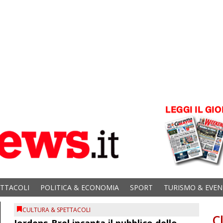
ETTACOLI
POLITICA & ECONOMIA
SPORT
TURISMO & EVEN
CULTURA & SPETTACOLI
C