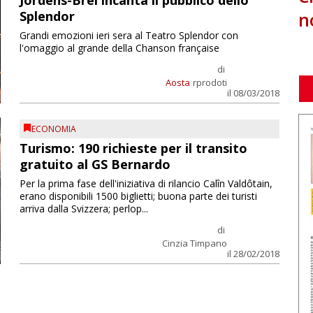
Jordens-Brel incanta il pubblico dello
n
Splendor
Grandi emozioni ieri sera al Teatro Splendor con
l'omaggio al grande della Chanson française
di
Aosta
rprodoti
il 08/03/2018
ECONOMIA
Turismo: 190 richieste per il transito
gratuito al GS Bernardo
Per la prima fase dell'iniziativa di rilancio Calîn Valdôtain,
erano disponibili 1500 biglietti; buona parte dei turisti
arriva dalla Svizzera; perlop...
di
Cinzia Timpano
il 28/02/2018