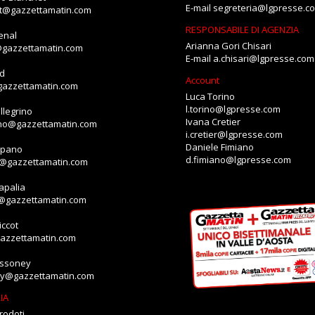
E-mail
segreteria@lgpresse.c
et@gazzettamatin.com
RESPONSABILE DI AGENZIA
enal
Arianna Gori Chisari
@gazzettamatin.com
E-mail
a.chisari@lgpresse.com
id
Account
gazzettamatin.com
Luca Torino
l.torino@lgpresse.com
llegrino
Ivana Cretier
ino@gazzettamatin.com
i.cretier@lgpresse.com
Daniele Fimiano
mpano
d.fimiano@lgpresse.com
o@gazzettamatin.com
apalia
a@gazzettamatin.com
ccot
gazzettamatin.com
assoney
ey@gazzettamatin.com
IA
rodoti