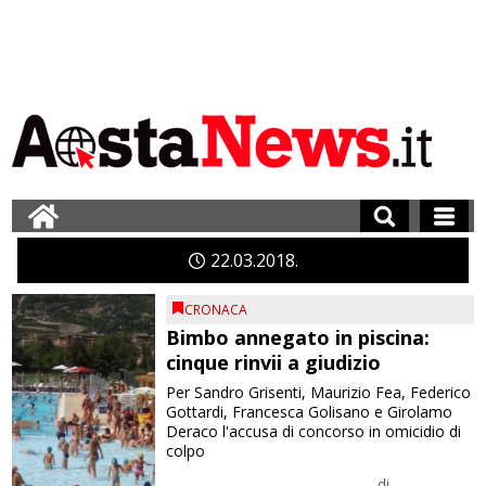
22
03
2018
CRONACA
Bimbo annegato in piscina:
cinque rinvii a giudizio
Per Sandro Grisenti, Maurizio Fea, Federico
Gottardi, Francesca Golisano e Girolamo
Deraco l'accusa di concorso in omicidio di
colpo
di