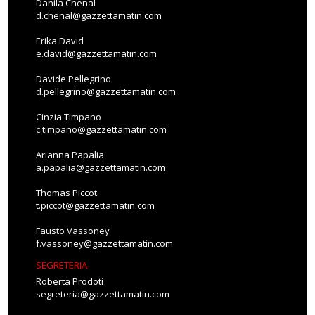
Danila Chenal
d.chenal@gazzettamatin.com
Erika David
e.david@gazzettamatin.com
Davide Pellegrino
d.pellegrino@gazzettamatin.com
Cinzia Timpano
c.timpano@gazzettamatin.com
Arianna Papalia
a.papalia@gazzettamatin.com
Thomas Piccot
t.piccot@gazzettamatin.com
Fausto Vassoney
f.vassoney@gazzettamatin.com
SEGRETERIA
Roberta Prodoti
segreteria@gazzettamatin.com