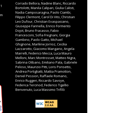
Corrado Bellora, Nadine Blanc, Riccardo
11
Bortolotti, Manila Calipari, Giulia Calisti,
Nadia Camposaragna, Paolo Ciambi,
om
Filippo Clermont, Carol Di Vito, Christian
Leo Dufour, Christian Evaspasiano,
Giuseppe Farinella, Enrico Formento
Dojot, Bruno Fracasso, Fabio
Francesconi, Sofia Fregnani, Giorgia
Gambino, Paolo Gatto, Michael
Ghignone, Marlène Jorrioz, Cecilia
Lazzarotto, Giacomo Mangano, Angela
Marrelli, Federico Mecca, Luca Mauro
Melloni, Marc Montrosset, Matteo Nigra,
Sabrina Olibano, Emiliano Pala, Gabriele
Peloso, Maurizio Pitti, Loris Ponsetto,
Andrea Portigliatti, Mattia Pramotton,
Deniel Pession, Raffaele Romano,
Enrico Ruggeri, Riccardo Savoye,
Federica Tercinod, Federico Tigellio
Benvenuto, Luca Massimo Trifilò