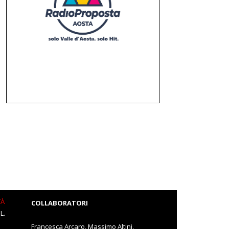
TÀ
COLLABORATORI
L.
Francesca Arcaro, Massimo Altini,