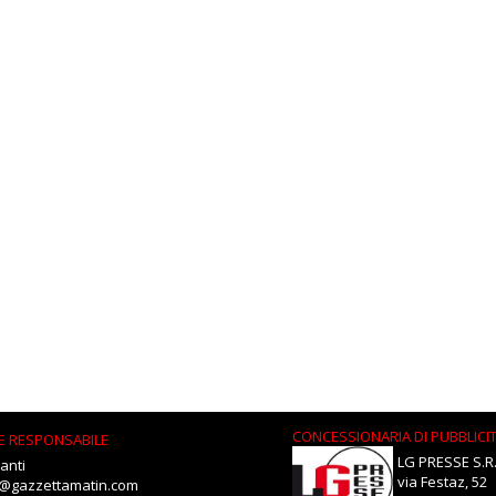
CONCESSIONARIA DI PUBBLICI
E RESPONSABILE
LG PRESSE S.R.
anti
via Festaz, 52
i@gazzettamatin.com