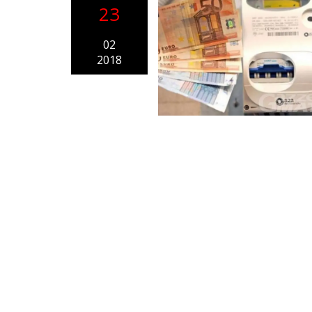
23
02
2018