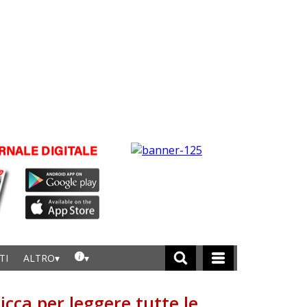
TI
ALTRO
licca per leggere tutte le