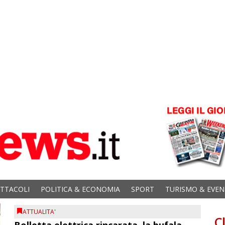
ETTACOLI
POLITICA & ECONOMIA
SPORT
TURISMO & EVEN
ATTUALITA'
C