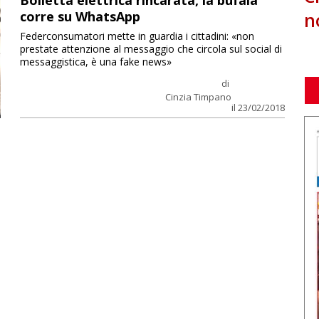
Bolletta elettrica rincarata, la bufala
n
corre su WhatsApp
Federconsumatori mette in guardia i cittadini: «non
prestate attenzione al messaggio che circola sul social di
messaggistica, è una fake news»
di
Cinzia Timpano
il 23/02/2018