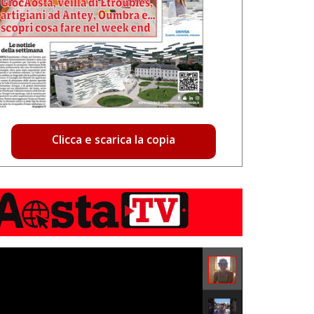
Clicca e scarica la copia