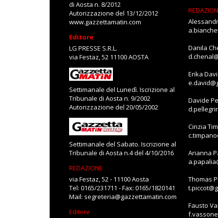
di Aosta n. 8/2012
REDAZIO
Autorizzazione del 13/12/2012
Alessandr
www.gazzettamatin.com
a.bianch
Editore
Danila Ch
LG PRESSE S.R.L.
d.chenal
via Festaz, 52 11100 AOSTA
Erika Dav
e.david@
Settimanale del Lunedì. Iscrizione al
Tribunale di Aosta n. 9/2002
Davide Pe
Autorizzazione del 20/05/2002
d.pellegr
Cinzia Ti
c.timpan
Settimanale del Sabato. Iscrizione al
Tribunale di Aosta n.4 del 4/10/2016
Arianna P
a.papali
REDAZIONE
via Festaz, 52 - 11100 Aosta
Thomas Pi
Tel: 0165/231711 - Fax: 0165/1820141
t.piccot@
Mail:
segreteria@gazzettamatin.com
Fausto V
Editore
f.vasson