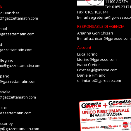
11100 AOSTA
NE
Tel: 0165.2317
Fax: 0165.1820141
o Bianchet
E-mail
segreteria@lgpresse.c
et@gazzettamatin.com
RESPONSABILE DI AGENZIA
enal
Arianna Gori Chisari
@gazzettamatin.com
E-mail
a.chisari@lgpresse.com
id
Account
gazzettamatin.com
Luca Torino
l.torino@lgpresse.com
llegrino
Ivana Cretier
ino@gazzettamatin.com
i.cretier@lgpresse.com
Daniele Fimiano
mpano
d.fimiano@lgpresse.com
o@gazzettamatin.com
apalia
a@gazzettamatin.com
ccot
gazzettamatin.com
assoney
ey@gazzettamatin.com