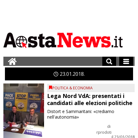
23
01
2018
POLITICA & ECONOMIA
Lega Nord VdA: presentati i
candidati alle elezioni politiche
Distort e Sammaritani: «crediamo
nell'autonomia»
di
rprodoti
il 23/01/2018