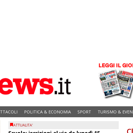
ETTACOLI
POLITICA & ECONOMIA
SPORT
TURISMO & EVEN
ATTUALITA'
C