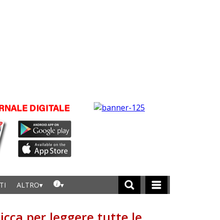
TI
ALTRO
licca per leggere tutte le