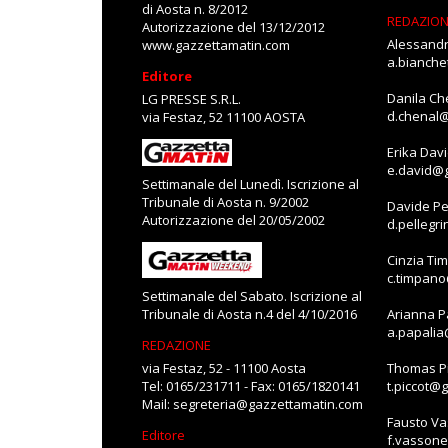
di Aosta n. 8/2012
REDAZIO
Autorizzazione del 13/12/2012
Alessandr
www.gazzettamatin.com
a.bianch
Editore
Danila Ch
LG PRESSE S.R.L.
d.chenal
via Festaz, 52 11100 AOSTA
Erika Dav
e.david@
Settimanale del Lunedì. Iscrizione al
Tribunale di Aosta n. 9/2002
Davide Pe
Autorizzazione del 20/05/2002
d.pellegr
Cinzia Ti
c.timpan
Settimanale del Sabato. Iscrizione al
Tribunale di Aosta n.4 del 4/10/2016
Arianna P
a.papali
REDAZIONE
via Festaz, 52 - 11100 Aosta
Thomas Pi
Tel: 0165/231711 - Fax: 0165/1820141
t.piccot@
Mail:
segreteria@gazzettamatin.com
Fausto V
Editore
f.vasson