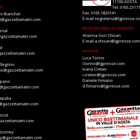
11100 AOSTA
NE
Tel: 0165.2317
Fax: 0165.1820141
o Bianchet
E-mail
segreteria@lgpresse.c
et@gazzettamatin.com
RESPONSABILE DI AGENZIA
enal
Arianna Gori Chisari
@gazzettamatin.com
E-mail
a.chisari@lgpresse.com
id
Account
gazzettamatin.com
Luca Torino
l.torino@lgpresse.com
llegrino
Ivana Cretier
ino@gazzettamatin.com
i.cretier@lgpresse.com
Daniele Fimiano
mpano
d.fimiano@lgpresse.com
o@gazzettamatin.com
apalia
a@gazzettamatin.com
ccot
gazzettamatin.com
assoney
ey@gazzettamatin.com