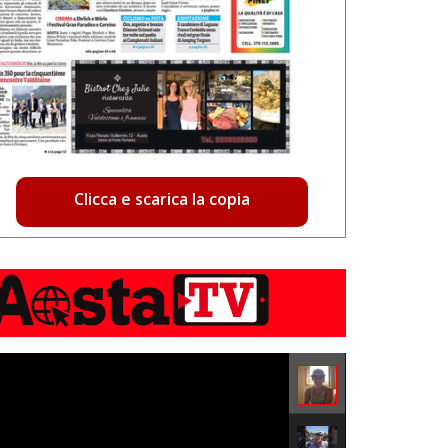
Clicca e scarica la copia