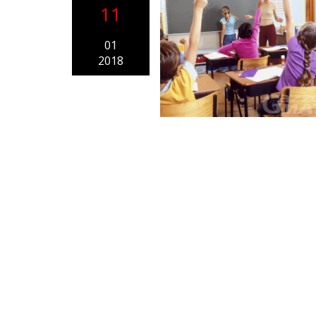
11
01
2018