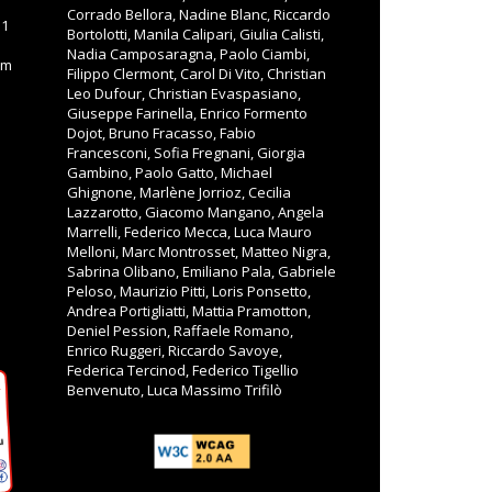
Corrado Bellora, Nadine Blanc, Riccardo
11
Bortolotti, Manila Calipari, Giulia Calisti,
Nadia Camposaragna, Paolo Ciambi,
om
Filippo Clermont, Carol Di Vito, Christian
Leo Dufour, Christian Evaspasiano,
Giuseppe Farinella, Enrico Formento
Dojot, Bruno Fracasso, Fabio
Francesconi, Sofia Fregnani, Giorgia
Gambino, Paolo Gatto, Michael
Ghignone, Marlène Jorrioz, Cecilia
Lazzarotto, Giacomo Mangano, Angela
Marrelli, Federico Mecca, Luca Mauro
Melloni, Marc Montrosset, Matteo Nigra,
Sabrina Olibano, Emiliano Pala, Gabriele
Peloso, Maurizio Pitti, Loris Ponsetto,
Andrea Portigliatti, Mattia Pramotton,
Deniel Pession, Raffaele Romano,
Enrico Ruggeri, Riccardo Savoye,
Federica Tercinod, Federico Tigellio
Benvenuto, Luca Massimo Trifilò