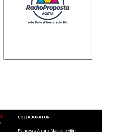
TÀ
COLLABORATORI
L.
Francesca Arcaro, Massimo Altini,