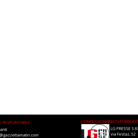
CONCESSIONARIA DI PUBBLICI
E RESPONSABILE
LG PRESSE S.R.
anti
via Festaz, 52
i@gazzettamatin.com