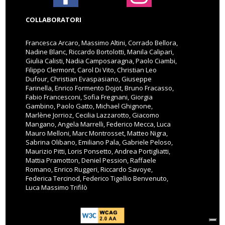
COLLABORATORI
Francesca Arcaro, Massimo Altini, Corrado Bellora,
Nadine Blanc, Riccardo Bortolotti, Manila Calipari,
Giulia Calisti, Nadia Camposaragna, Paolo Ciambi,
Filippo Clermont, Carol Di Vito, Christian Leo
Dufour, Christian Evaspasiano, Giuseppe
Farinella, Enrico Formento Dojot, Bruno Fracasso,
Fabio Francesconi, Sofia Fregnani, Giorgia
Gambino, Paolo Gatto, Michael Ghignone,
Marlène Jorrioz, Cecilia Lazzarotto, Giacomo
Mangano, Angela Marrelli, Federico Mecca, Luca
Mauro Melloni, Marc Montrosset, Matteo Nigra,
Sabrina Olibano, Emiliano Pala, Gabriele Peloso,
Maurizio Pitti, Loris Ponsetto, Andrea Portigliatti,
Mattia Pramotton, Deniel Pession, Raffaele
Romano, Enrico Ruggeri, Riccardo Savoye,
Federica Tercinod, Federico Tigellio Benvenuto,
Luca Massimo Trifilò