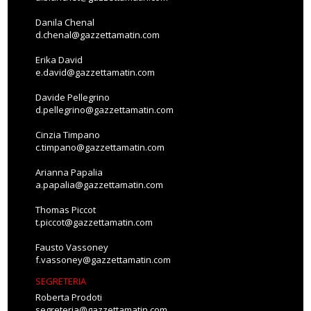
Danila Chenal
d.chenal@gazzettamatin.com
Erika David
e.david@gazzettamatin.com
Davide Pellegrino
d.pellegrino@gazzettamatin.com
Cinzia Timpano
c.timpano@gazzettamatin.com
Arianna Papalia
a.papalia@gazzettamatin.com
Thomas Piccot
t.piccot@gazzettamatin.com
Fausto Vassoney
f.vassoney@gazzettamatin.com
SEGRETERIA
Roberta Prodoti
segreteria@gazzettamatin.com