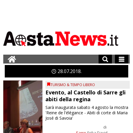
28
07
2018
TURISMO & TEMPO LIBERO
Evento, al Castello di Sarre gli
abiti della regina
Sarà inaugurata sabato 4 agosto la mostra
'Reine de l'élégance - Abiti di corte di Maria
José di Savoia'
di
Sarre
Erika David