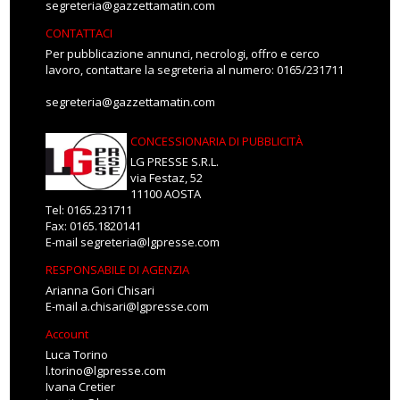
segreteria@gazzettamatin.com
CONTATTACI
Per pubblicazione annunci, necrologi, offro e cerco
lavoro, contattare la segreteria al numero: 0165/231711
segreteria@gazzettamatin.com
CONCESSIONARIA DI PUBBLICITÀ
LG PRESSE S.R.L.
via Festaz, 52
11100 AOSTA
Tel: 0165.231711
Fax: 0165.1820141
E-mail
segreteria@lgpresse.com
RESPONSABILE DI AGENZIA
Arianna Gori Chisari
E-mail
a.chisari@lgpresse.com
Account
Luca Torino
l.torino@lgpresse.com
Ivana Cretier