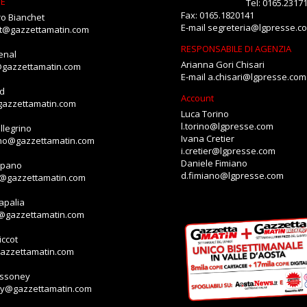
NE
Tel: 0165.2317
Fax: 0165.1820141
o Bianchet
E-mail
segreteria@lgpresse.c
et@gazzettamatin.com
RESPONSABILE DI AGENZIA
enal
Arianna Gori Chisari
@gazzettamatin.com
E-mail
a.chisari@lgpresse.com
id
Account
gazzettamatin.com
Luca Torino
l.torino@lgpresse.com
llegrino
Ivana Cretier
ino@gazzettamatin.com
i.cretier@lgpresse.com
Daniele Fimiano
mpano
d.fimiano@lgpresse.com
o@gazzettamatin.com
apalia
a@gazzettamatin.com
ccot
gazzettamatin.com
assoney
ey@gazzettamatin.com