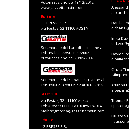
REDAZIO
Autorizzazione del 13/12/2012
Alessandr
www.gazzettamatin.com
a.bianch
Editore
Danila Ch
LG PRESSE S.R.L.
d.chenal
via Festaz, 52 11100 AOSTA
Erika Dav
e.david@
Settimanale del Lunedì. Iscrizione al
Tribunale di Aosta n. 9/2002
Davide Pe
Autorizzazione del 20/05/2002
d.pellegr
Cinzia Ti
c.timpan
Settimanale del Sabato. Iscrizione al
Tribunale di Aosta n.4 del 4/10/2016
Arianna P
a.papali
REDAZIONE
via Festaz, 52 - 11100 Aosta
Thomas Pi
Tel: 0165/231711 - Fax: 0165/1820141
t.piccot@
Mail:
segreteria@gazzettamatin.com
Fausto V
Editore
f.vasson
LG PRESSE S.R.L.