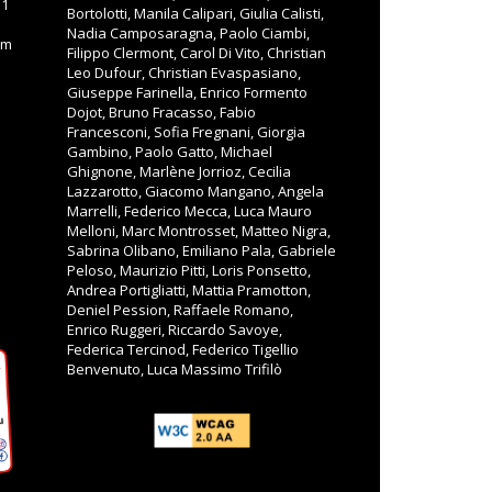
11
Bortolotti, Manila Calipari, Giulia Calisti,
Nadia Camposaragna, Paolo Ciambi,
om
Filippo Clermont, Carol Di Vito, Christian
Leo Dufour, Christian Evaspasiano,
Giuseppe Farinella, Enrico Formento
Dojot, Bruno Fracasso, Fabio
Francesconi, Sofia Fregnani, Giorgia
Gambino, Paolo Gatto, Michael
Ghignone, Marlène Jorrioz, Cecilia
Lazzarotto, Giacomo Mangano, Angela
Marrelli, Federico Mecca, Luca Mauro
Melloni, Marc Montrosset, Matteo Nigra,
Sabrina Olibano, Emiliano Pala, Gabriele
Peloso, Maurizio Pitti, Loris Ponsetto,
Andrea Portigliatti, Mattia Pramotton,
Deniel Pession, Raffaele Romano,
Enrico Ruggeri, Riccardo Savoye,
Federica Tercinod, Federico Tigellio
Benvenuto, Luca Massimo Trifilò