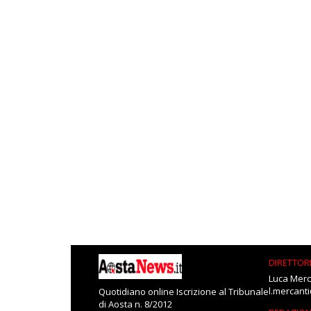
DIRETTOR
Luca Merc
l.mercant
Quotidiano online Iscrizione al Tribunale
di Aosta n. 8/2012