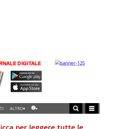
TI
ALTRO
licca per leggere tutte le