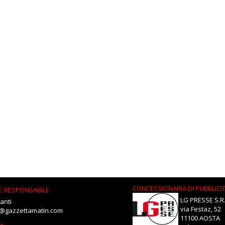
CONCESSIONARIA DI PUBBLICI
E RESPONSABILE
LG PRESSE S.R.
anti
via Festaz, 52
i@gazzettamatin.com
11100 AOSTA