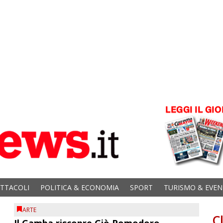
ETTACOLI
POLITICA & ECONOMIA
SPORT
TURISMO & EVEN
ARTE
C