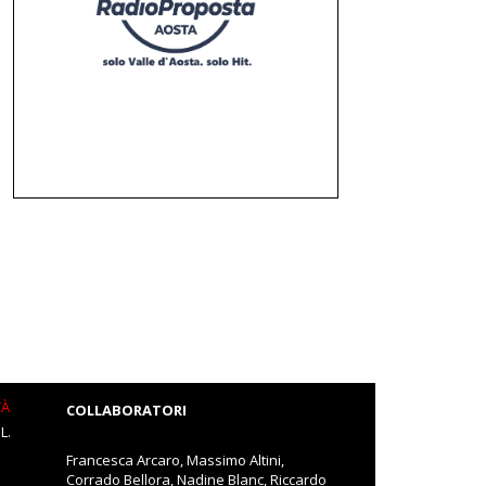
TÀ
COLLABORATORI
L.
Francesca Arcaro, Massimo Altini,
Corrado Bellora, Nadine Blanc, Riccardo