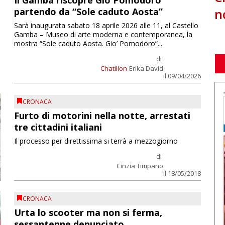
Il Gamba riscopre Giò Pomodoro
n
partendo da “Sole caduto Aosta”
Sarà inaugurata sabato 18 aprile 2026 alle 11, al Castello
Gamba – Museo di arte moderna e contemporanea, la
mostra “Sole caduto Aosta. Gio’ Pomodoro”...
di
Chatillon
Erika David
il 09/04/2026
CRONACA
Furto di motorini nella notte, arrestati
tre cittadini italiani
Il processo per direttissima si terrà a mezzogiorno
di
Cinzia Timpano
il 18/05/2018
CRONACA
Urta lo scooter ma non si ferma,
sessantenne denunciato