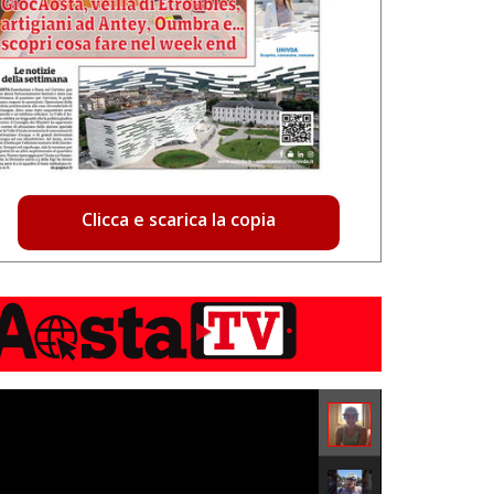
Clicca e scarica la copia