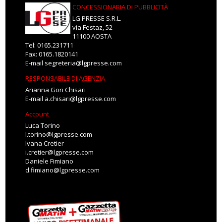
CONCESSIONARIA DI PUBBLICITÀ
LG PRESSE S.R.L.
via Festaz, 52
11100 AOSTA
Tel: 0165.231711
Fax: 0165.1820141
E-mail
segreteria@lgpresse.com
RESPONSABILE DI AGENZIA
Arianna Gori Chisari
E-mail
a.chisari@lgpresse.com
Account
Luca Torino
l.torino@lgpresse.com
Ivana Cretier
i.cretier@lgpresse.com
Daniele Fimiano
d.fimiano@lgpresse.com