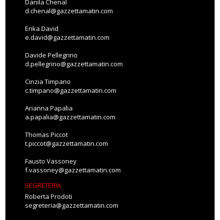
Danila Chenal
d.chenal@gazzettamatin.com
Erika David
e.david@gazzettamatin.com
Davide Pellegrino
d.pellegrino@gazzettamatin.com
Cinzia Timpano
c.timpano@gazzettamatin.com
Arianna Papalia
a.papalia@gazzettamatin.com
Thomas Piccot
t.piccot@gazzettamatin.com
Fausto Vassoney
f.vassoney@gazzettamatin.com
SEGRETERIA
Roberta Prodoti
segreteria@gazzettamatin.com