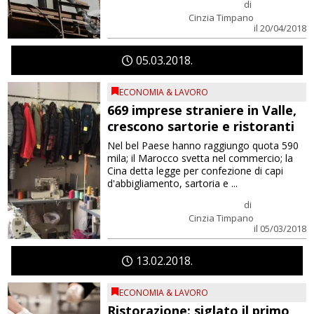
di
Cinzia Timpano
il 20/04/2018
05
03
2018
ECONOMIA & LAVORO
669 imprese straniere in Valle,
crescono sartorie e ristoranti
Nel bel Paese hanno raggiungo quota 590
mila; il Marocco svetta nel commercio; la
Cina detta legge per confezione di capi
d'abbigliamento, sartoria e ...
di
Cinzia Timpano
il 05/03/2018
13
02
2018
ECONOMIA & LAVORO
Ristorazione: siglato il primo