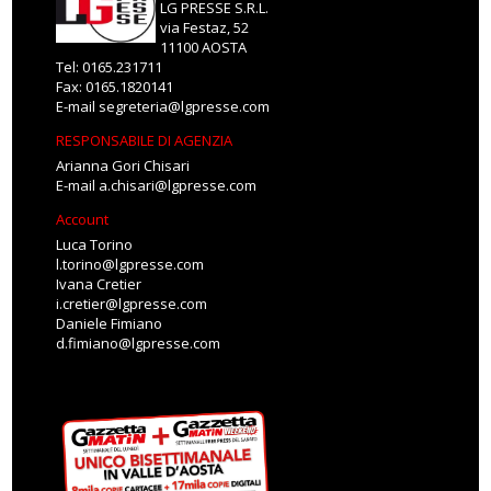
LG PRESSE S.R.L.
via Festaz, 52
11100 AOSTA
Tel: 0165.231711
Fax: 0165.1820141
E-mail
segreteria@lgpresse.com
RESPONSABILE DI AGENZIA
Arianna Gori Chisari
E-mail
a.chisari@lgpresse.com
Account
Luca Torino
l.torino@lgpresse.com
Ivana Cretier
i.cretier@lgpresse.com
Daniele Fimiano
d.fimiano@lgpresse.com