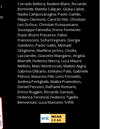
Corrado Bellora, Nadine Blanc, Riccardo
11
Bortolotti, Manila Calipari, Giulia Calisti,
Nadia Camposaragna, Paolo Ciambi,
om
Filippo Clermont, Carol Di Vito, Christian
Leo Dufour, Christian Evaspasiano,
Giuseppe Farinella, Enrico Formento
Dojot, Bruno Fracasso, Fabio
Francesconi, Sofia Fregnani, Giorgia
Gambino, Paolo Gatto, Michael
Ghignone, Marlène Jorrioz, Cecilia
Lazzarotto, Giacomo Mangano, Angela
Marrelli, Federico Mecca, Luca Mauro
Melloni, Marc Montrosset, Matteo Nigra,
Sabrina Olibano, Emiliano Pala, Gabriele
Peloso, Maurizio Pitti, Loris Ponsetto,
Andrea Portigliatti, Mattia Pramotton,
Deniel Pession, Raffaele Romano,
Enrico Ruggeri, Riccardo Savoye,
Federica Tercinod, Federico Tigellio
Benvenuto, Luca Massimo Trifilò