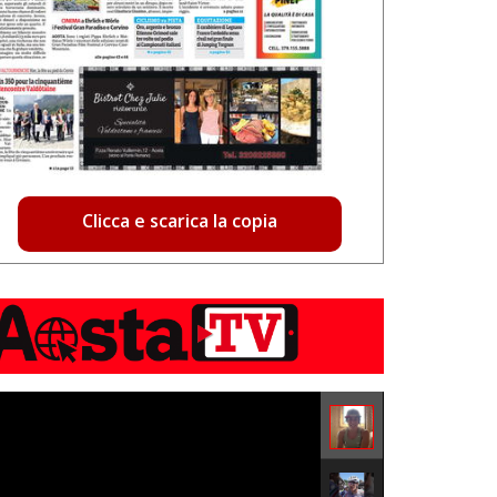
Clicca e scarica la copia