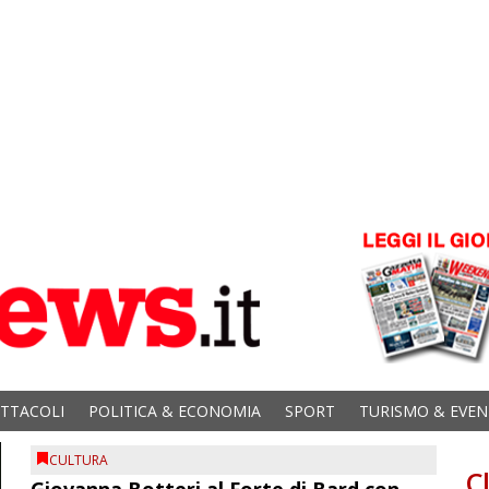
ETTACOLI
POLITICA & ECONOMIA
SPORT
TURISMO & EVEN
CULTURA
C