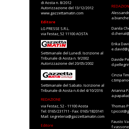
di Aosta n. 8/2012
REDAZIO
Autorizzazione del 13/12/2012
Alessandr
www.gazzettamatin.com
a.bianch
Editore
Danila Ch
LG PRESSE S.R.L.
d.chenal
via Festaz, 52 11100 AOSTA
Erika Dav
e.david@
Settimanale del Lunedì. Iscrizione al
Tribunale di Aosta n. 9/2002
Davide Pe
Autorizzazione del 20/05/2002
d.pellegr
Cinzia Ti
c.timpan
Settimanale del Sabato. Iscrizione al
Tribunale di Aosta n.4 del 4/10/2016
Arianna P
a.papali
REDAZIONE
via Festaz, 52 - 11100 Aosta
Thomas Pi
Tel: 0165/231711 - Fax: 0165/1820141
t.piccot@
Mail:
segreteria@gazzettamatin.com
Fausto V
Editore
f.vasson