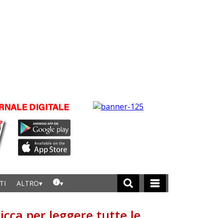
TI
ALTRO
licca per leggere tutte le