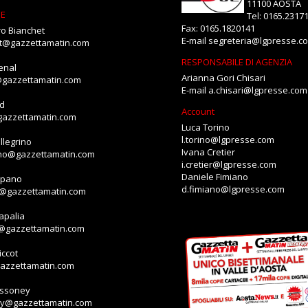
11100 AOSTA
NE
Tel: 0165.2317
Fax: 0165.1820141
o Bianchet
E-mail
segreteria@lgpresse.c
et@gazzettamatin.com
RESPONSABILE DI AGENZIA
enal
Arianna Gori Chisari
@gazzettamatin.com
E-mail
a.chisari@lgpresse.com
id
Account
gazzettamatin.com
Luca Torino
l.torino@lgpresse.com
llegrino
Ivana Cretier
ino@gazzettamatin.com
i.cretier@lgpresse.com
Daniele Fimiano
mpano
d.fimiano@lgpresse.com
o@gazzettamatin.com
apalia
a@gazzettamatin.com
ccot
gazzettamatin.com
assoney
ey@gazzettamatin.com