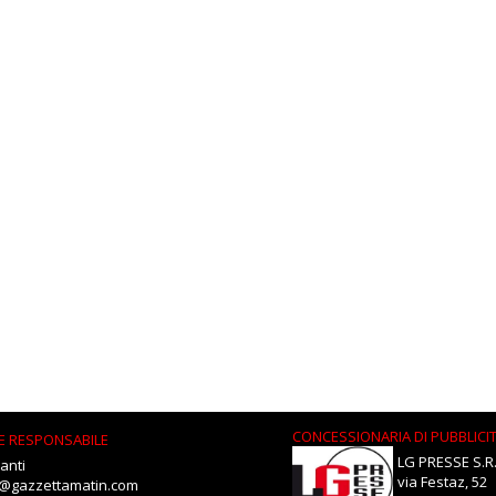
CONCESSIONARIA DI PUBBLICI
E RESPONSABILE
LG PRESSE S.R.
anti
via Festaz, 52
i@gazzettamatin.com