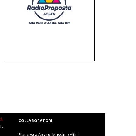
TÀ
COLLABORATORI
L.
Francesca Arcaro, Massimo Altini,