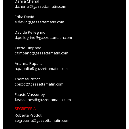
Danila Chenal
d.chenal@gazzettamatin.com
Erika David
e.david@gazzettamatin.com
Davide Pellegrino
d.pellegrino@gazzettamatin.com
Cinzia Timpano
c.timpano@gazzettamatin.com
Arianna Papalia
a.papalia@gazzettamatin.com
Thomas Piccot
t.piccot@gazzettamatin.com
Fausto Vassoney
f.vassoney@gazzettamatin.com
SEGRETERIA
Roberta Prodoti
segreteria@gazzettamatin.com