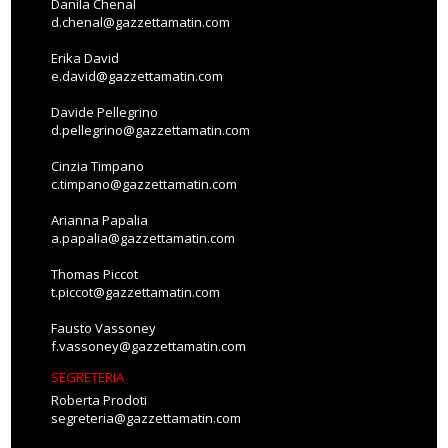
Danila Chenal
d.chenal@gazzettamatin.com
Erika David
e.david@gazzettamatin.com
Davide Pellegrino
d.pellegrino@gazzettamatin.com
Cinzia Timpano
c.timpano@gazzettamatin.com
Arianna Papalia
a.papalia@gazzettamatin.com
Thomas Piccot
t.piccot@gazzettamatin.com
Fausto Vassoney
f.vassoney@gazzettamatin.com
SEGRETERIA
Roberta Prodoti
segreteria@gazzettamatin.com