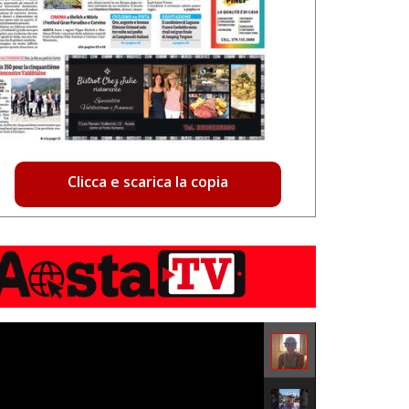
Clicca e scarica la copia