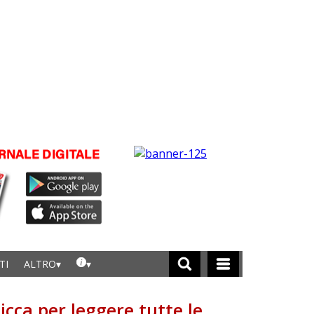
TI
ALTRO
licca per leggere tutte le