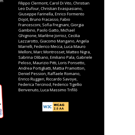
om
Filippo Clermont, Carol Di Vito, Christian
Leo Dufour, Christian Evaspasiano,
Giuseppe Farinella, Enrico Formento
Dojot, Bruno Fracasso, Fabio
Francesconi, Sofia Fregnani, Giorgia
Gambino, Paolo Gatto, Michael
Ghignone, Marlène Jorrioz, Cecilia
Lazzarotto, Giacomo Mangano, Angela
Marrelli, Federico Mecca, Luca Mauro
Melloni, Marc Montrosset, Matteo Nigra,
Sabrina Olibano, Emiliano Pala, Gabriele
Peloso, Maurizio Pitti, Loris Ponsetto,
Andrea Portigliatti, Mattia Pramotton,
Deniel Pession, Raffaele Romano,
Enrico Ruggeri, Riccardo Savoye,
Federica Tercinod, Federico Tigellio
Benvenuto, Luca Massimo Trifilò