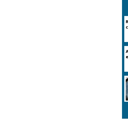
R
c
A
e