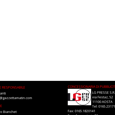
CONCESSIONARIA DI PUBBLICI
E RESPONSABILE
LG PRESSE S.R.
anti
via Festaz, 52
i@gazzettamatin.com
11100 AOSTA
NE
Tel: 0165.2317
Fax: 0165.1820141
o Bianchet