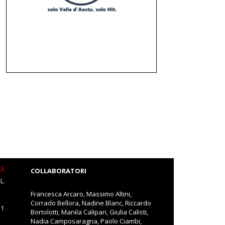
TÀ
COLLABORATORI
L.
Francesca Arcaro, Massimo Altini,
Corrado Bellora, Nadine Blanc, Riccardo
11
Bortolotti, Manila Calipari, Giulia Calisti,
Nadia Camposaragna, Paolo Ciambi,