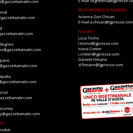
E-mail
segreteria@lgpresse.c
et@gazzettamatin.com
RESPONSABILE DI AGENZIA
enal
Arianna Gori Chisari
@gazzettamatin.com
E-mail
a.chisari@lgpresse.com
id
Account
gazzettamatin.com
Luca Torino
l.torino@lgpresse.com
llegrino
Ivana Cretier
ino@gazzettamatin.com
i.cretier@lgpresse.com
Daniele Fimiano
mpano
d.fimiano@lgpresse.com
o@gazzettamatin.com
apalia
a@gazzettamatin.com
ccot
gazzettamatin.com
assoney
ey@gazzettamatin.com
IA
rodoti