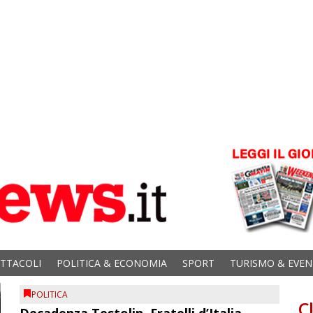
ETTACOLI
POLITICA & ECONOMIA
SPORT
TURISMO & EVEN
POLITICA
C