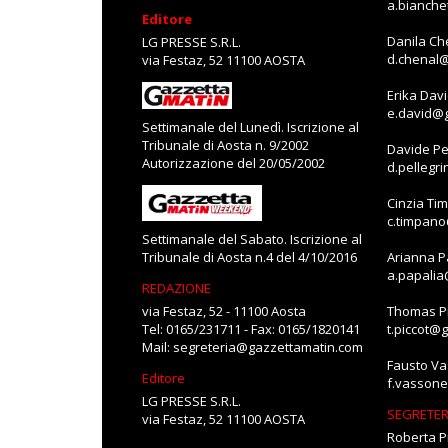
a.bianch
Editore
Danila Ch
LG PRESSE S.R.L.
d.chenal
via Festaz, 52 11100 AOSTA
Erika Dav
e.david@
Settimanale del Lunedì. Iscrizione al
Tribunale di Aosta n. 9/2002
Davide Pe
Autorizzazione del 20/05/2002
d.pellegr
Cinzia Ti
c.timpan
Settimanale del Sabato. Iscrizione al
Tribunale di Aosta n.4 del 4/10/2016
Arianna P
a.papali
REDAZIONE
via Festaz, 52 - 11100 Aosta
Thomas Pi
Tel: 0165/231711 - Fax: 0165/1820141
t.piccot@
Mail:
segreteria@gazzettamatin.com
Fausto V
Editore
f.vasson
LG PRESSE S.R.L.
SEGRETER
via Festaz, 52 11100 AOSTA
Roberta P