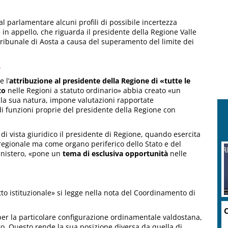
l parlamentare alcuni profili di possibile incertezza
in appello, che riguarda il presidente della Regione Valle
 Tribunale di Aosta a causa del superamento del limite dei
o
 l’
attribuzione al presidente della Regione di «tutte le
to
nelle Regioni a statuto ordinario» abbia creato «un
ella sua natura, impone valutazioni rapportate
di funzioni proprie del presidente della Regione con
di vista giuridico il presidente di Regione, quando esercita
 regionale ma come organo periferico dello Stato e del
Ministero, «pone un
tema di esclusiva opportunità
nelle
tto istituzionale» si legge nella nota del Coordinamento di
 per la particolare configurazione ordinamentale valdostana,
to. Questo rende la sua posizione diversa da quella di