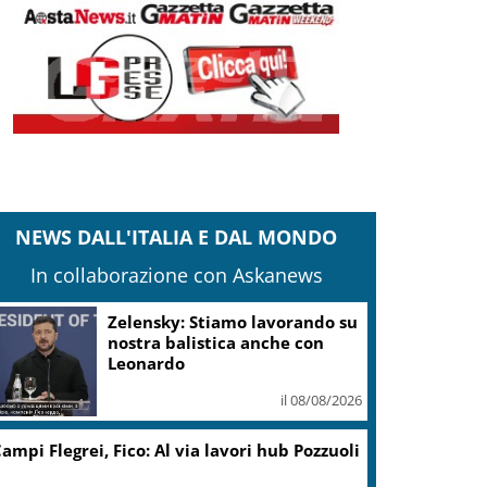
NEWS DALL'ITALIA E DAL MONDO
In collaborazione con Askanews
I Barisei: vendemmia notturna
per tutelare chi lavora nei
filari
il 08/08/2026
Frida Bollani Magoni in
concerto allo Steri di Palermo