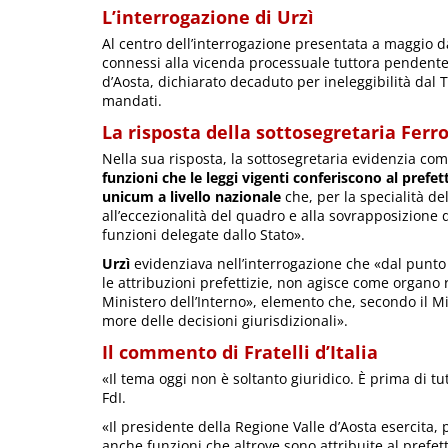
L’interrogazione di Urzì
Al centro dell’interrogazione presentata a maggio da
connessi alla vicenda processuale tuttora pendente 
d’Aosta, dichiarato decaduto per ineleggibilità dal
mandati.
La risposta della sottosegretaria Ferr
Nella sua risposta, la sottosegretaria evidenzia come
funzioni che le leggi vigenti conferiscono al prefet
unicum a livello nazionale
che, per la specialità d
all’eccezionalità del quadro e alla sovrapposizione 
funzioni delegate dallo Stato».
Urzì
evidenziava nell’interrogazione che «dal punto 
le attribuzioni prefettizie, non agisce come organo
Ministero dell’Interno», elemento che, secondo il 
more delle decisioni giurisdizionali».
Il commento di Fratelli d’Italia
«Il tema oggi non è soltanto giuridico. È prima di tu
FdI.
«Il presidente della Regione Valle d’Aosta esercita,
anche funzioni che altrove sono attribuite al prefet