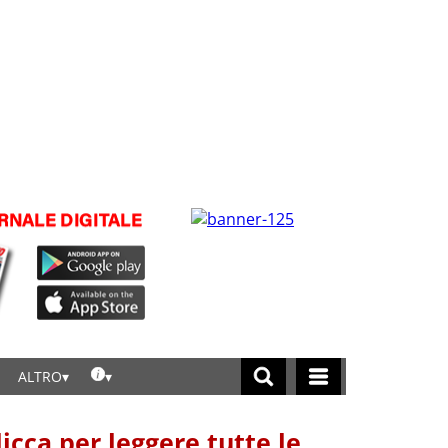
ALTRO
licca per leggere tutte le