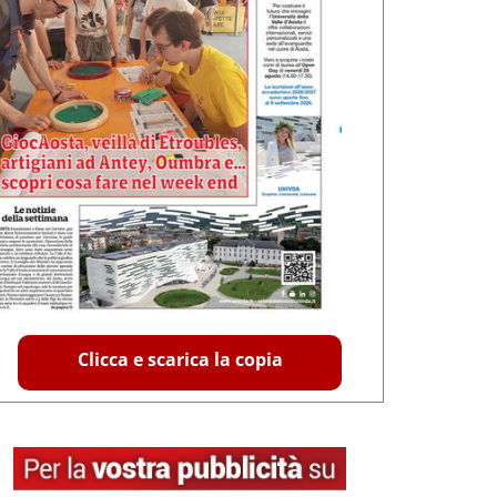
Clicca e scarica la copia