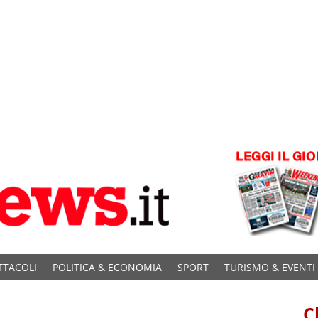
TTACOLI
POLITICA & ECONOMIA
SPORT
TURISMO & EVENTI
C