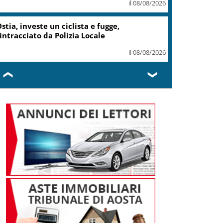
il 10 agosto
il 08/08/2026
Nintendo, utili +53,5% nel I
trimestre dell’anno fiscale
il 08/08/2026
❮
❯