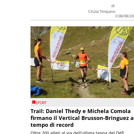
di
Cinzia Timpano
il 08/08/2
SPORT
Trail: Daniel Thedy e Michela Comola
firmano il Vertical Brusson-Bringuez a
tempo di record
Oltre 200 atleti al via dell'ultima tappa del Défì