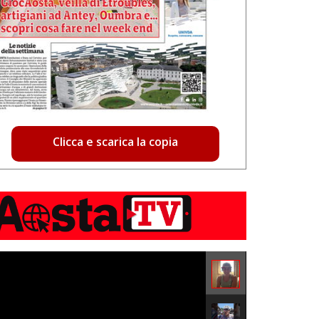
Clicca e scarica la copia