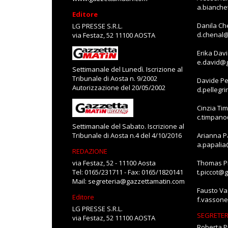
a.bianch
Editore
Danila Ch
LG PRESSE S.R.L.
d.chenal
via Festaz, 52 11100 AOSTA
Erika Dav
e.david@
Settimanale del Lunedì. Iscrizione al
Tribunale di Aosta n. 9/2002
Davide Pe
Autorizzazione del 20/05/2002
d.pellegr
Cinzia Ti
c.timpan
Settimanale del Sabato. Iscrizione al
Tribunale di Aosta n.4 del 4/10/2016
Arianna P
a.papali
REDAZIONE
via Festaz, 52 - 11100 Aosta
Thomas Pi
Tel: 0165/231711 - Fax: 0165/1820141
t.piccot@
Mail:
segreteria@gazzettamatin.com
Fausto V
Editore
f.vasson
LG PRESSE S.R.L.
SEGRETER
via Festaz, 52 11100 AOSTA
Roberta P