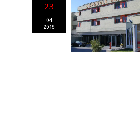
23
04
2018