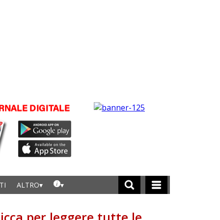
TI
ALTRO
licca per leggere tutte le