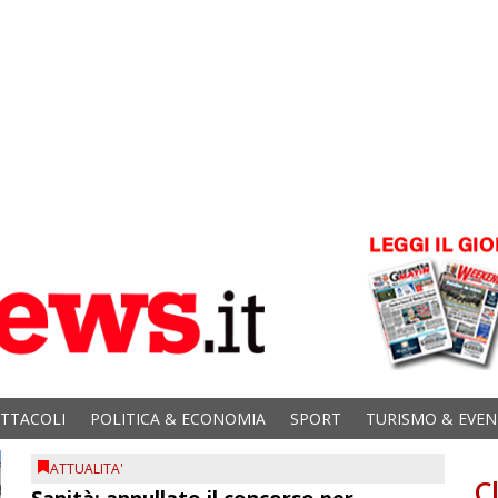
ETTACOLI
POLITICA & ECONOMIA
SPORT
TURISMO & EVEN
ATTUALITA'
C