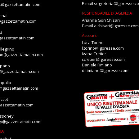
E-mail
segreteria@lgpresse.c
et@gazzettamatin.com
RESPONSABILE DI AGENZIA
enal
Arianna Gori Chisari
@gazzettamatin.com
E-mail
a.chisari@lgpresse.com
id
Account
gazzettamatin.com
Luca Torino
l.torino@lgpresse.com
llegrino
Ivana Cretier
ino@gazzettamatin.com
i.cretier@lgpresse.com
Daniele Fimiano
mpano
d.fimiano@lgpresse.com
o@gazzettamatin.com
apalia
a@gazzettamatin.com
ccot
gazzettamatin.com
assoney
ey@gazzettamatin.com
IA
rodoti