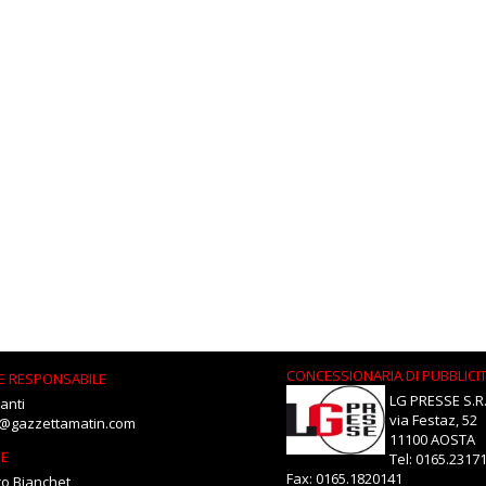
CONCESSIONARIA DI PUBBLICI
E RESPONSABILE
LG PRESSE S.R.
anti
via Festaz, 52
i@gazzettamatin.com
11100 AOSTA
NE
Tel: 0165.2317
Fax: 0165.1820141
o Bianchet