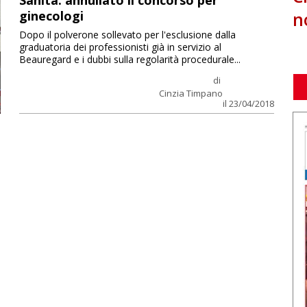
Sanità: annullato il concorso per
n
ginecologi
Dopo il polverone sollevato per l'esclusione dalla
graduatoria dei professionisti già in servizio al
Beauregard e i dubbi sulla regolarità procedurale...
di
Cinzia Timpano
il 23/04/2018