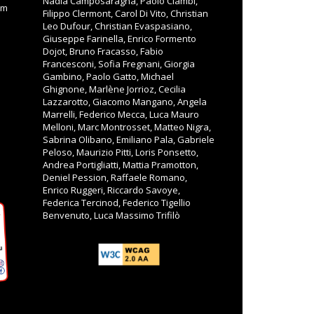
Nadia Camposaragna, Paolo Ciambi,
om
Filippo Clermont, Carol Di Vito, Christian
Leo Dufour, Christian Evaspasiano,
Giuseppe Farinella, Enrico Formento
Dojot, Bruno Fracasso, Fabio
Francesconi, Sofia Fregnani, Giorgia
Gambino, Paolo Gatto, Michael
Ghignone, Marlène Jorrioz, Cecilia
Lazzarotto, Giacomo Mangano, Angela
Marrelli, Federico Mecca, Luca Mauro
Melloni, Marc Montrosset, Matteo Nigra,
Sabrina Olibano, Emiliano Pala, Gabriele
Peloso, Maurizio Pitti, Loris Ponsetto,
Andrea Portigliatti, Mattia Pramotton,
Deniel Pession, Raffaele Romano,
Enrico Ruggeri, Riccardo Savoye,
Federica Tercinod, Federico Tigellio
Benvenuto, Luca Massimo Trifilò