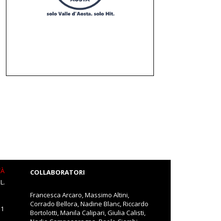
TÀ
COLLABORATORI
L.
Francesca Arcaro, Massimo Altini,
Corrado Bellora, Nadine Blanc, Riccardo
11
Bortolotti, Manila Calipari, Giulia Calisti,